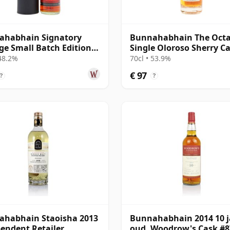
ahabhain Signatory
Bunnahabhain The Oct
ge Small Batch Edition
Single Oloroso Sherry C
ngle Ma 2012 11 jaar oud
#3842155 2008 15 jaar o
 48.2%
70cl • 53.9%
€ 97
?
?
ahabhain Staoisha 2013
Bunnahabhain 2014 10 j
endent Retailer
oud, Woodrow's Cask #8