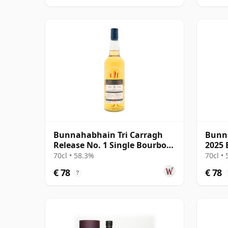
Bunnahabhain Tri Carragh
Bunn
Release No. 1 Single Bourbon
2025 
Cask Scot 2013 9 jaar oud
70cl • 58.3%
70cl •
€ 78
€ 78
?