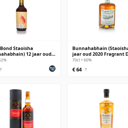
 Bond Staoisha
Bunnahabhain (Staoisha
ahabhain) 12 jaar oud
jaar oud 2020 Fragrant 
e Cask
 52%
70cl • 60%
€ 64
?
?