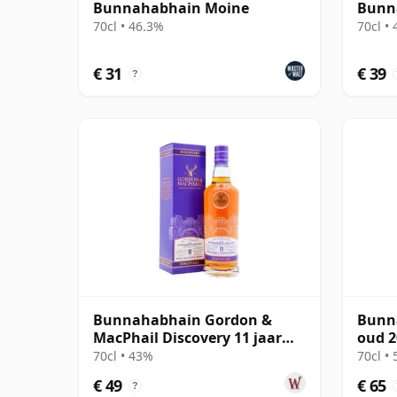
Bunnahabhain Moine
Bunna
70cl • 46.3%
70cl •
€ 31
€ 39
?
Bunnahabhain Gordon &
Bunna
MacPhail Discovery 11 jaar
oud 2
oud
70cl • 43%
70cl •
€ 49
€ 65
?