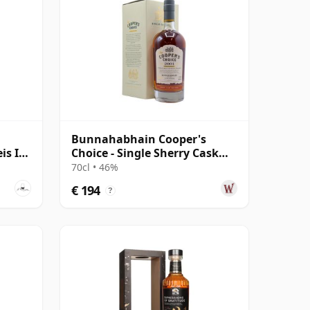
Bunnahabhain Cooper's
is Ile
Choice - Single Sherry Cask
#1428 2001 14 jaar oud
70cl • 46%
€ 194
?