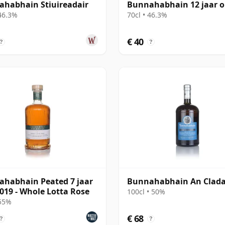
habhain Stiuireadair
Bunnahabhain 12 jaar 
 46.3%
70cl • 46.3%
€ 40
?
?
habhain Peated 7 jaar
Bunnahabhain An Clad
019 - Whole Lotta Rose
100cl • 50%
 55%
€ 68
?
?