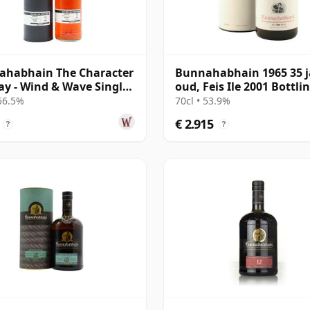
ahabhain The Character
Bunnahabhain 1965 35 j
lay - Wind & Wave Single
oud, Feis Ile 2001 Bottli
# 2001 19 jaar oud
with Presentation Tube 
 56.5%
70cl • 53.9%
#7159
€ 2.915
?
?