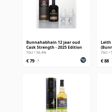
Bunnahabhain 12 jaar oud
Leith
Cask Strength - 2025 Edition
(Bunn
Singl
70cl • 56.4%
70cl •
€ 79
€ 88
?