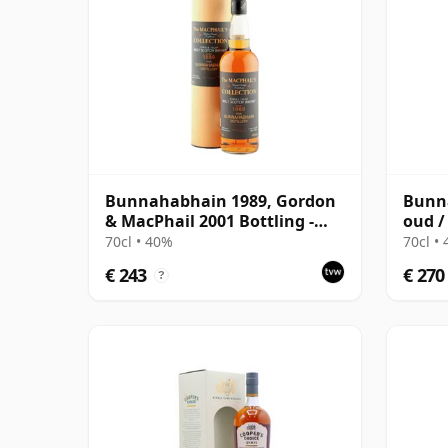
Bunnahabhain 1989, Gordon
Bunna
& MacPhail 2001 Bottling -
oud /
The MacPhail's Collection
Grati
70cl • 40%
70cl •
€ 243
€ 270
?