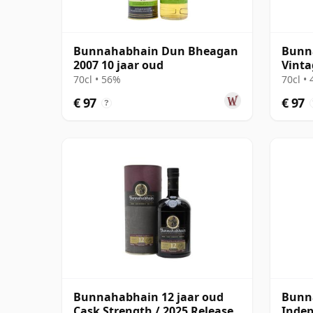
Bunnahabhain Dun Bheagan
Bunn
2007 10 jaar oud
Vinta
#7 Si
70cl • 56%
70cl •
€ 97
€ 97
?
Bunnahabhain 12 jaar oud
Bunn
Cask Strength / 2025 Release
Indep