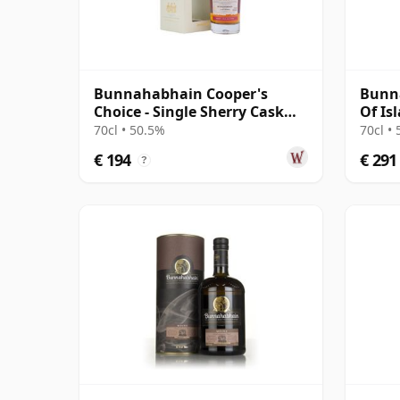
Bunnahabhain Cooper's
Bunn
Choice - Single Sherry Cask
Of Is
#1426 2001 19 jaar oud
Cask 
70cl • 50.5%
70cl •
€ 194
€ 291
?