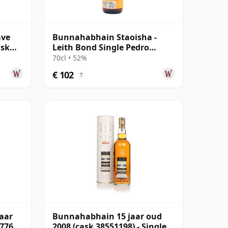
ave
Bunnahabhain Staoisha -
ask
Leith Bond Single Pedro
ud
Ximenez Sherry 12 jaar oud
70cl • 52%
€ 102
?
aar
Bunnahabhain 15 jaar oud
776
2008 (cask 38551198) - Single