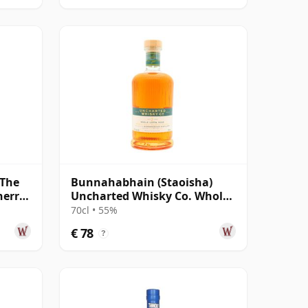
 The
Bunnahabhain (Staoisha)
herry
Uncharted Whisky Co. Whole
Lotta Rose R 2019 7 jaar oud
70cl • 55%
€ 78
?