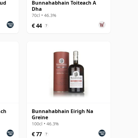
oud
Bunnahabhain Toiteach A
Dha
70cl • 46.3%
€ 44
?
ach
Bunnahabhain Eirigh Na
Greine
100cl • 46.3%
€ 77
?