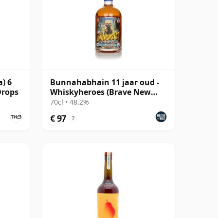
) 6
Bunnahabhain 11 jaar oud -
Drops
Whiskyheroes (Brave New
Spirits)
70cl • 48.2%
€ 97
?