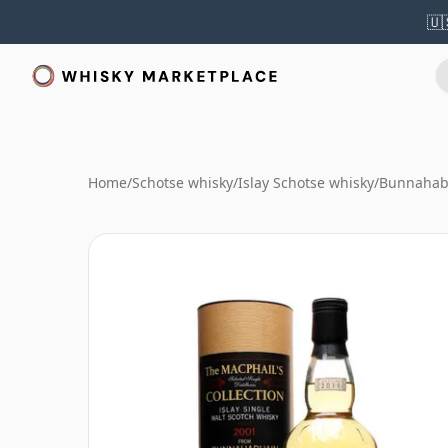
🇺
Home
/
Schotse whisky
/
Islay Schotse whisky
/
Bunnahab