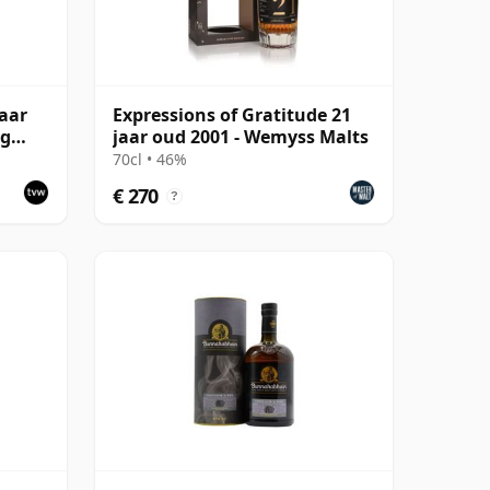
aar
Expressions of Gratitude 21
ng
jaar oud 2001 - Wemyss Malts
- Cask
70cl • 46%
€ 270
?