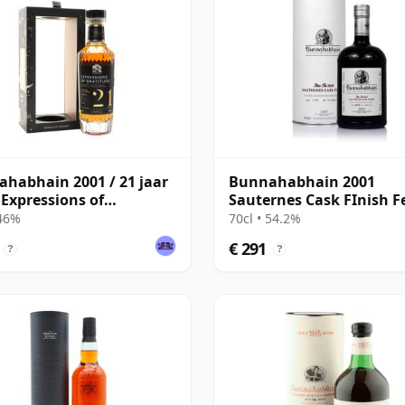
habhain 2001 / 21 jaar
Bunnahabhain 2001
 Expressions of
Sauternes Cask FInish Fe
tude / Wemyss
2019
 46%
70cl • 54.2%
€ 291
?
?