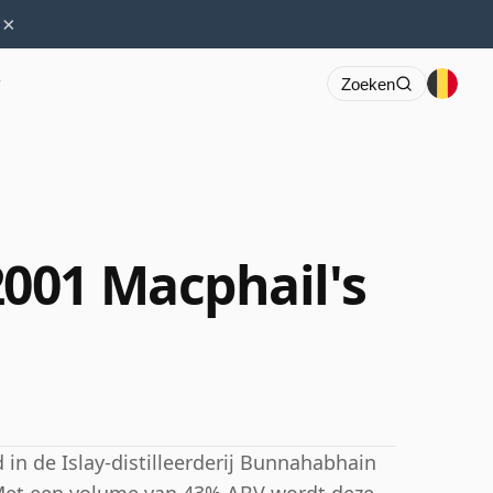
×
r
Zoeken
001 Macphail's
d in de Islay-distilleerderij Bunnahabhain