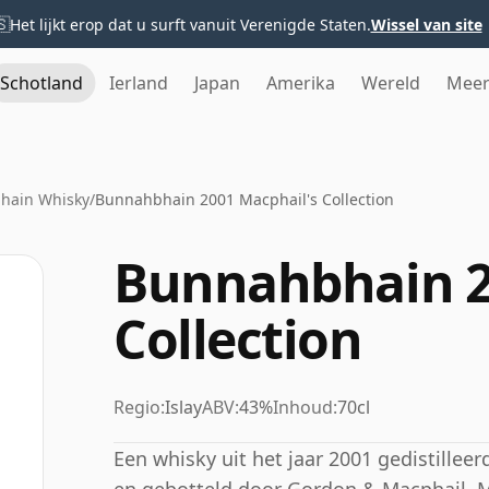
🇸
Het lijkt erop dat u surft vanuit Verenigde Staten.
Wissel van site
Schotland
Ierland
Japan
Amerika
Wereld
Mee
hain Whisky
/
Bunnahbhain 2001 Macphail's Collection
Bunnahbhain 2
Collection
Regio:
Islay
ABV:
43%
Inhoud:
70cl
Een whisky uit het jaar 2001 gedistilleer