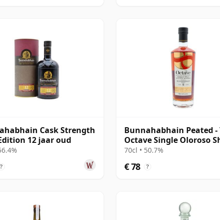
ahabhain Cask Strength
Bunnahabhain Peated -
Edition 12 jaar oud
Octave Single Oloroso S
Cask #38 2014 9 jaar oud
 56.4%
70cl • 50.7%
€ 78
?
?