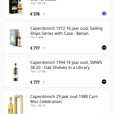
70cl • 49.7%
€ 578
?
Caperdonich 1972 16 jaar oud, Sailing
Ships Series with Case - Benan
75cl • 40%
€ 777
?
Caperdonich 1994 16 jaar oud, SMWS
38.20 - Oak Shelves in a Library
70cl • 57.4%
€ 777
?
Caperdonich 29 jaar oud 1988 Carn
Mor Celebration
70cl • 49.1%