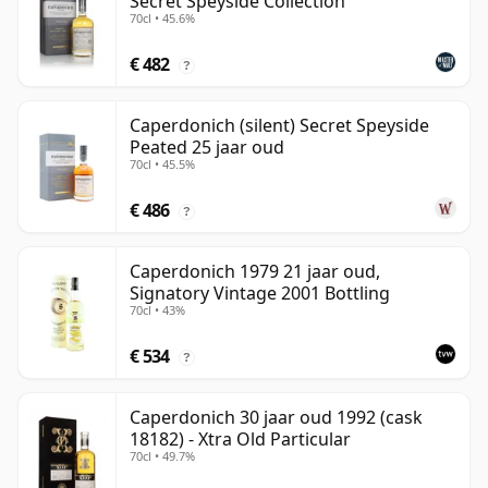
Secret Speyside Collection
70cl • 45.6%
€ 482
?
Caperdonich (silent) Secret Speyside
Peated 25 jaar oud
70cl • 45.5%
€ 486
?
Caperdonich 1979 21 jaar oud,
Signatory Vintage 2001 Bottling
70cl • 43%
€ 534
?
Caperdonich 30 jaar oud 1992 (cask
18182) - Xtra Old Particular
70cl • 49.7%