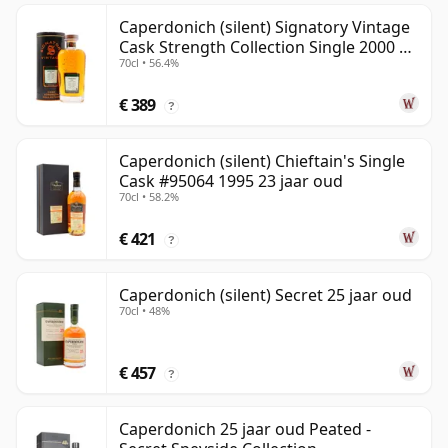
Caperdonich (silent) Signatory Vintage
Cask Strength Collection Single 2000 20
70cl • 56.4%
jaar oud
€ 389
?
Caperdonich (silent) Chieftain's Single
Cask #95064 1995 23 jaar oud
70cl • 58.2%
€ 421
?
Caperdonich (silent) Secret 25 jaar oud
70cl • 48%
€ 457
?
Caperdonich 25 jaar oud Peated -