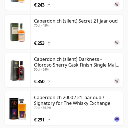
€ 243
?
Caperdonich (silent) Secret 21 jaar oud
70cl • 48%
€ 253
?
Caperdonich (silent) Darkness -
Oloroso Sherry Cask Finish Single Malt
50cl • 54%
23 jaar oud
€ 350
?
Caperdonich 2000 / 21 jaar oud /
Signatory for The Whisky Exchange
70cl • 56.9%
€ 291
?