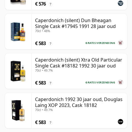
€ 576
?
Caperdonich (silent) Dun Bheagan
Single Cask #17945 1991 28 jaar oud
70cl • 48%
€ 583
GRATIS VERZENDING
?
Caperdonich (silent) Xtra Old Particular
Single Cask #18182 1992 30 jaar oud
70cl • 49.7%
€ 583
GRATIS VERZENDING
?
Caperdonich 1992 30 jaar oud, Douglas
Laing XOP 2023, Cask 18182
70cl • 49.7%
€ 583
?