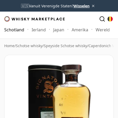
×
🇺🇸
Vanuit Verenigde Staten?
Wisselen
Schotland
Ierland
Japan
Amerika
Wereld
Home
/
Schotse whisky
/
Speyside Schotse whisky
/
Caperdonich Wh