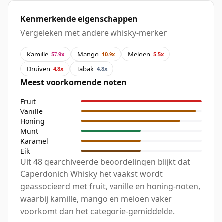
Kenmerkende eigenschappen
Vergeleken met andere whisky-merken
Kamille
Mango
Meloen
57.9x
10.9x
5.5x
Druiven
Tabak
4.8x
4.8x
Meest voorkomende noten
Fruit
Vanille
Honing
Munt
Karamel
Eik
Uit 48 gearchiveerde beoordelingen blijkt dat
Caperdonich Whisky het vaakst wordt
geassocieerd met fruit, vanille en honing-noten,
waarbij kamille, mango en meloen vaker
voorkomt dan het categorie-gemiddelde.