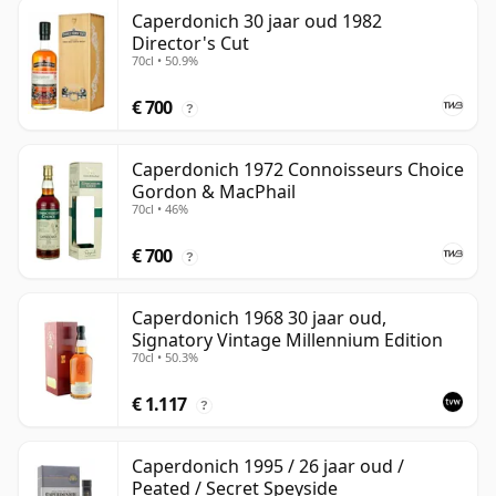
Caperdonich 30 jaar oud 1982
Director's Cut
70cl • 50.9%
€ 700
?
Caperdonich 1972 Connoisseurs Choice
Gordon & MacPhail
70cl • 46%
€ 700
?
Caperdonich 1968 30 jaar oud,
Signatory Vintage Millennium Edition
70cl • 50.3%
€ 1.117
?
Caperdonich 1995 / 26 jaar oud /
Peated / Secret Speyside