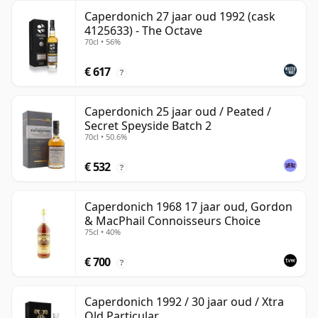
Caperdonich 27 jaar oud 1992 (cask
4125633) - The Octave
70cl • 56%
€ 617
?
Caperdonich 25 jaar oud / Peated /
Secret Speyside Batch 2
70cl • 50.6%
€ 532
?
Caperdonich 1968 17 jaar oud, Gordon
& MacPhail Connoisseurs Choice
75cl • 40%
€ 700
?
Caperdonich 1992 / 30 jaar oud / Xtra
Old Particular