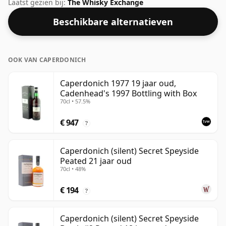
Een mooi voorbeeld van een 19 jaar oude Speyside
Laatst gezien bij:
The Whisky Exchange
whisky van Caperdonich. Met een percentage van
Beschikbare alternatieven
57,1% kun je zeker een paar druppels fatsoenlijk water
aan deze whisky toevoegen om de textuur te
verbeteren en de geest te openen.
OOK VAN CAPERDONICH
Caperdonich 1977 19 jaar oud,
Cadenhead's 1997 Bottling with Box
70cl • 57.5%
€ 947
?
Caperdonich (silent) Secret Speyside
Peated 21 jaar oud
70cl • 48%
€ 194
?
Caperdonich (silent) Secret Speyside