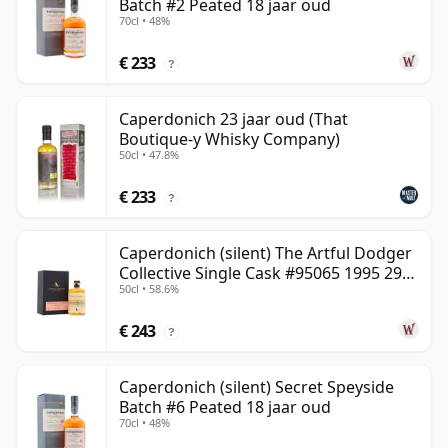
Batch #2 Peated 18 jaar oud
70cl • 48%
€ 233
?
Caperdonich 23 jaar oud (That
Boutique-y Whisky Company)
50cl • 47.8%
€ 233
?
Caperdonich (silent) The Artful Dodger
Collective Single Cask #95065 1995 29
50cl • 58.6%
jaar oud
€ 243
?
Caperdonich (silent) Secret Speyside
Batch #6 Peated 18 jaar oud
70cl • 48%