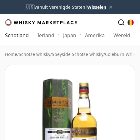
×
🇺🇸
Vanuit Verenigde Staten?
Wisselen
Schotland
Ierland
Japan
Amerika
Wereld
Home
/
Schotse whisky
/
Speyside Schotse whisky
/
Coleburn Whisk