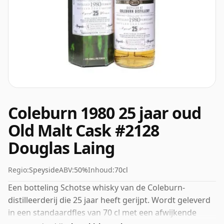
Coleburn 1980 25 jaar oud
Old Malt Cask #2128
Douglas Laing
Regio:
Speyside
ABV:
50%
Inhoud:
70cl
Een botteling Schotse whisky van de Coleburn-
distilleerderij die 25 jaar heeft gerijpt. Wordt geleverd
in een standaardfles van 70 cl met een afwijkende