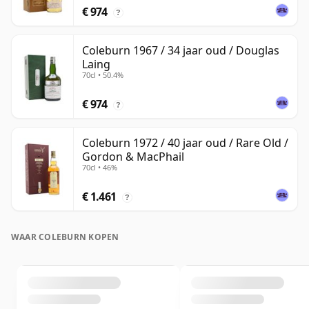
€ 974
?
Coleburn 1967 / 34 jaar oud / Douglas
Laing
70cl • 50.4%
€ 974
?
Coleburn 1972 / 40 jaar oud / Rare Old /
Gordon & MacPhail
70cl • 46%
€ 1.461
?
WAAR COLEBURN KOPEN