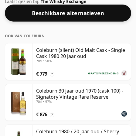
sterkte van 50%.
Laatst gezien bij:
The Whisky Exchange
Beschikbare alternatieven
OOK VAN COLEBURN
Coleburn (silent) Old Malt Cask - Single
Cask 1980 20 jaar oud
70cl • 50%
€ 779
GRATIS VERZENDING
?
Coleburn 30 jaar oud 1970 (cask 100) -
Signatory Vintage Rare Reserve
70cl • 57%
€ 876
?
Coleburn 1980 / 20 jaar oud / Sherry