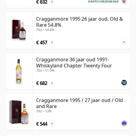
€ 632
GRATIS VERZENDING
?
Cragganmore 1995 26 jaar oud, Old &
Rare 54.8%
70cl • 54.8%
€ 457
?
Cragganmore 36 jaar oud 1991-
Whiskyland Chapter Twenty Four
70cl • 51.9%
€ 682
?
Cragganmore 1995 / 27 jaar oud / Old
and Rare
70cl • 53%
€ 544
?