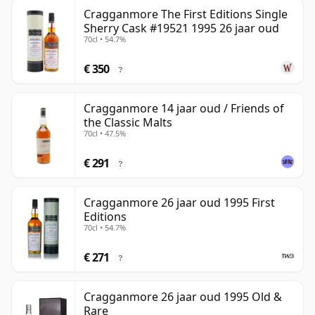
Cragganmore The First Editions Single
Sherry Cask #19521 1995 26 jaar oud
70cl • 54.7%
€ 350
?
Cragganmore 14 jaar oud / Friends of
the Classic Malts
70cl • 47.5%
€ 291
?
Cragganmore 26 jaar oud 1995 First
Editions
70cl • 54.7%
€ 271
?
Cragganmore 26 jaar oud 1995 Old &
Rare