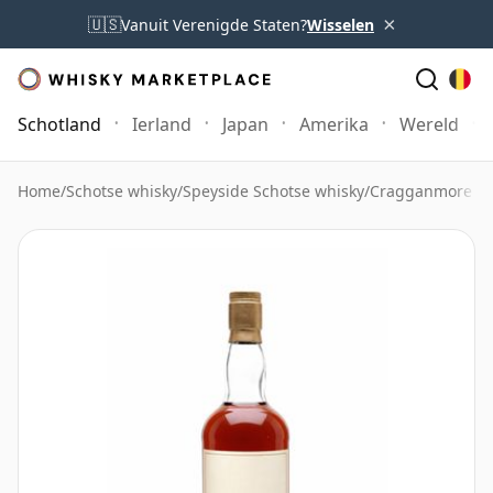
×
🇺🇸
Vanuit Verenigde Staten?
Wisselen
Schotland
Ierland
Japan
Amerika
Wereld
Home
/
Schotse whisky
/
Speyside Schotse whisky
/
Cragganmore Wh