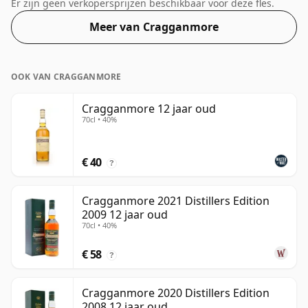
botteling met een alcoholpercentage van 50%.
Er zijn geen verkopersprijzen beschikbaar voor deze fles.
Meer van Cragganmore
OOK VAN CRAGGANMORE
Cragganmore 12 jaar oud
70cl • 40%
€ 40
?
Cragganmore 2021 Distillers Edition
2009 12 jaar oud
70cl • 40%
€ 58
?
Cragganmore 2020 Distillers Edition
2008 12 jaar oud