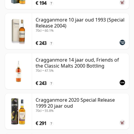
€ 194
?
Cragganmore 10 jaar oud 1993 (Special
Release 2004)
70cl • 60.1%
€ 243
?
Cragganmore 14 jaar oud, Friends of
the Classic Malts 2000 Bottling
70cl • 47.5%
€ 243
?
Cragganmore 2020 Special Release
1999 20 jaar oud
70cl • 55.8%
€ 291
?