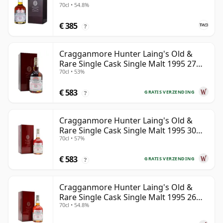
70cl • 54.8%
€ 385
?
Cragganmore Hunter Laing's Old &
Rare Single Cask Single Malt 1995 27
70cl • 53%
jaar oud
€ 583
GRATIS VERZENDING
?
Cragganmore Hunter Laing's Old &
Rare Single Cask Single Malt 1995 30
70cl • 57%
jaar oud
€ 583
GRATIS VERZENDING
?
Cragganmore Hunter Laing's Old &
Rare Single Cask Single Malt 1995 26
70cl • 54.8%
jaar oud