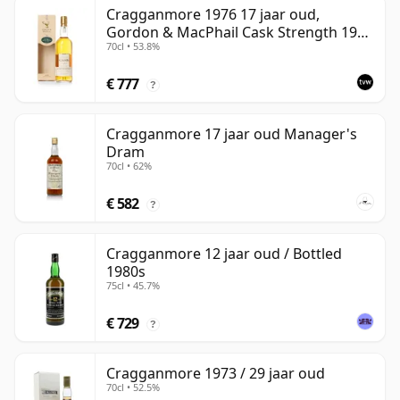
Cragganmore 1976 17 jaar oud,
Gordon & MacPhail Cask Strength 1993
70cl • 53.8%
Bottling
€ 777
?
Cragganmore 17 jaar oud Manager's
Dram
70cl • 62%
€ 582
?
Cragganmore 12 jaar oud / Bottled
1980s
75cl • 45.7%
€ 729
?
Cragganmore 1973 / 29 jaar oud
70cl • 52.5%