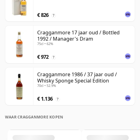
€ 826
?
Cragganmore 17 jaar oud / Bottled
1992 / Manager's Dram
75cl • 62%
€ 972
?
Cragganmore 1986 / 37 jaar oud /
Whisky Sponge Special Edition
70cl • 52.9%
€ 1.136
?
WAAR CRAGGANMORE KOPEN