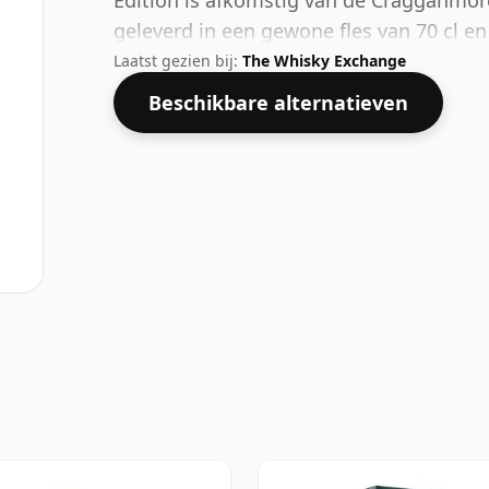
Edition is afkomstig van de Cragganmore
geleverd in een gewone fles van 70 cl en
Laatst gezien bij:
The Whisky Exchange
Beschikbare alternatieven