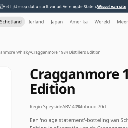
🇸
Het lijkt erop dat u surft vanuit Verenigde Staten.
Wissel van site
Schotland
Ierland
Japan
Amerika
Wereld
Mee
anmore Whisky
/
Cragganmore 1984 Distillers Edition
Cragganmore 19
Edition
Regio:
Speyside
ABV:
40%
Inhoud:
70cl
Een 'no age statement'-botteling van Sc