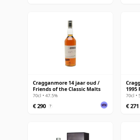
Cragganmore 14 jaar oud /
Cragg
Friends of the Classic Malts
1995 
70cl • 47.5%
70cl •
€ 290
€ 271
?