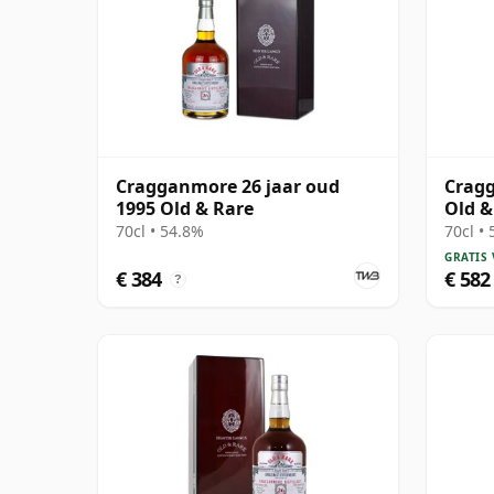
Cragganmore 26 jaar oud
Cragg
1995 Old & Rare
Old &
Malt 
70cl • 54.8%
70cl •
GRATIS
€ 384
€ 582
?