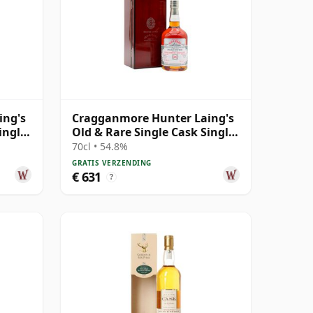
ing's
Cragganmore Hunter Laing's
ingle
Old & Rare Single Cask Single
Malt 1995 26 jaar oud
70cl • 54.8%
GRATIS VERZENDING
€ 631
?