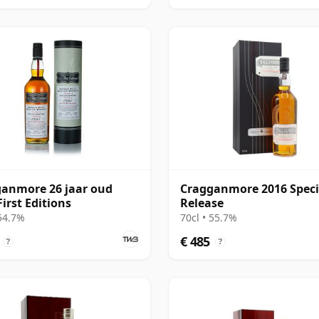
anmore 26 jaar oud
Cragganmore 2016 Speci
First Editions
Release
 54.7%
70cl • 55.7%
€ 485
?
?