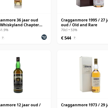
anmore 36 jaar oud
Cragganmore 1995 / 27 j
 Whiskyland Chapter
oud / Old and Rare
ty Four
 51.9%
70cl • 53%
€ 544
?
?
anmore 12 jaar oud /
Cragganmore 1973 / 29 j