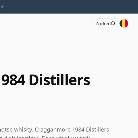
×
r
Zoeken
84 Distillers
hotse whisky. Cragganmore 1984 Distillers