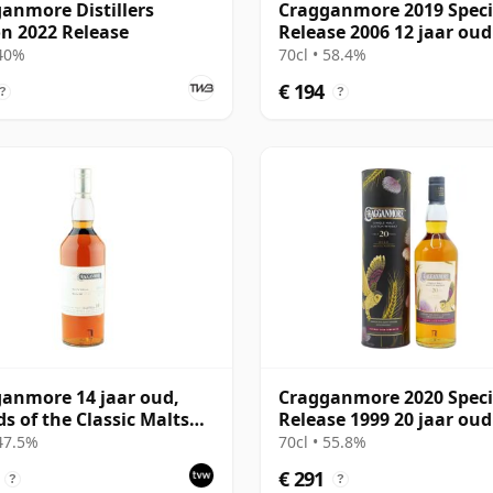
anmore Distillers
Cragganmore 2019 Speci
on 2022 Release
Release 2006 12 jaar oud
 40%
70cl • 58.4%
€ 194
?
?
anmore 14 jaar oud,
Cragganmore 2020 Speci
ds of the Classic Malts
Release 1999 20 jaar oud
Bottling
 47.5%
70cl • 55.8%
€ 291
?
?