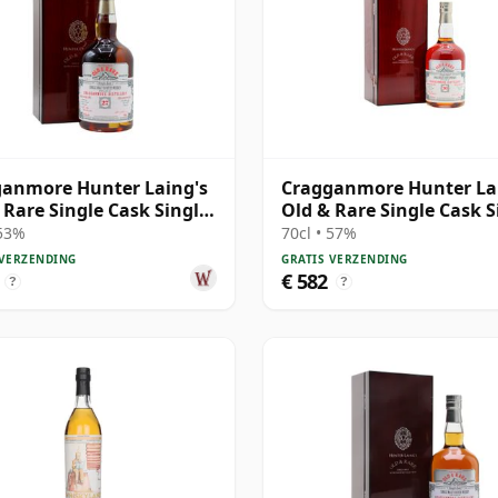
anmore Hunter Laing's
Cragganmore Hunter La
 Rare Single Cask Single
Old & Rare Single Cask S
1995 27 jaar oud
Malt 1995 30 jaar oud
 53%
70cl • 57%
 VERZENDING
GRATIS VERZENDING
€ 582
?
?