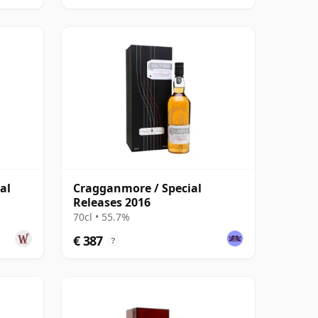
al
Cragganmore / Special
Releases 2016
70cl • 55.7%
€ 387
?