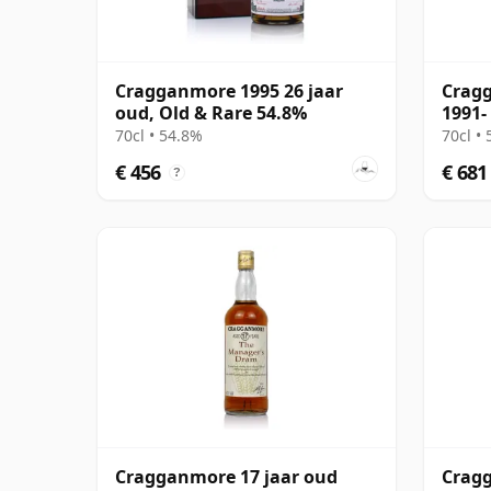
Cragganmore 1995 26 jaar
Cragg
oud, Old & Rare 54.8%
1991-
Twen
70cl • 54.8%
70cl •
€ 456
€ 681
?
Cragganmore 17 jaar oud
Cragg