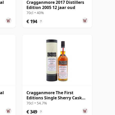
al
Cragganmore 2017 Distillers
Edition 2005 12 jaar oud
70cl • 40%
€ 194
?
al
Cragganmore The First
Editions Single Sherry Cask
#19521 1995 26 jaar oud
70cl • 54.7%
€ 349
?