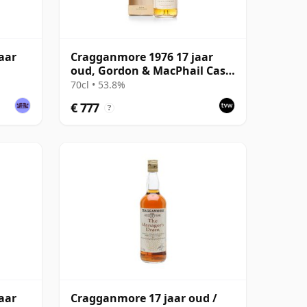
aar
Cragganmore 1976 17 jaar
oud, Gordon & MacPhail Cask
Strength 1993 Bottling
70cl • 53.8%
€ 777
?
aar
Cragganmore 17 jaar oud /