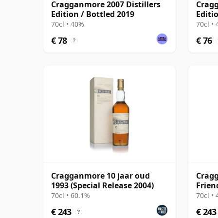
Cragganmore 2007 Distillers
Cragg
Edition / Bottled 2019
Editi
70cl • 40%
70cl •
€ 78
€ 76
?
Cragganmore 10 jaar oud
Cragg
1993 (Special Release 2004)
Frien
2000 
70cl • 60.1%
70cl •
€ 243
€ 243
?