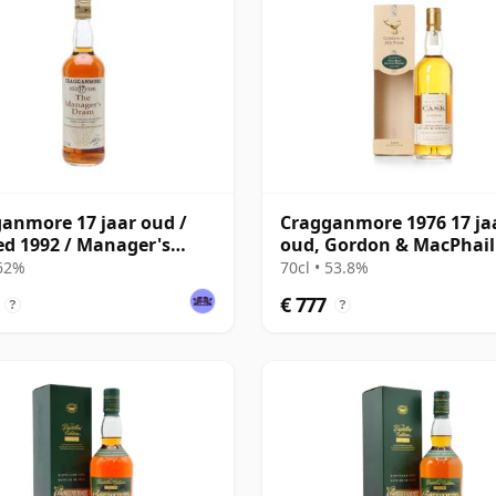
anmore 17 jaar oud /
Cragganmore 1976 17 ja
ed 1992 / Manager's
oud, Gordon & MacPhail
Strength 1993 Bottling
 62%
70cl • 53.8%
€ 777
?
?