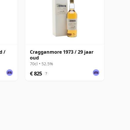
d /
Cragganmore 1973 / 29 jaar
oud
70cl • 52.5%
€ 825
?