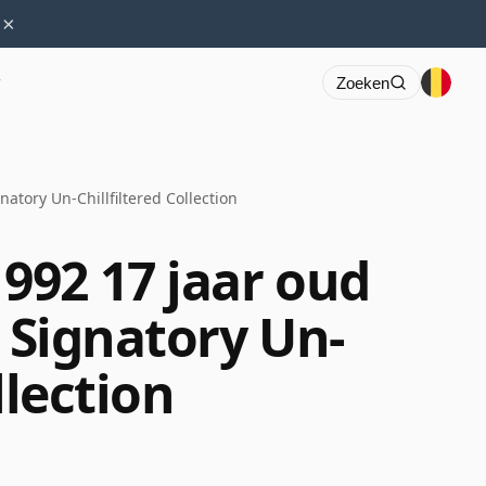
×
r
Zoeken
atory Un-Chillfiltered Collection
92 17 jaar oud
d Signatory Un-
llection