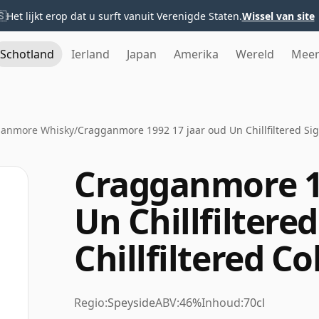
🇸
Het lijkt erop dat u surft vanuit Verenigde Staten.
Wissel van site
Schotland
Ierland
Japan
Amerika
Wereld
Mee
anmore Whisky
/
Cragganmore 1992 17 jaar oud Un Chillfiltered Sign
Cragganmore 19
Un Chillfiltere
Chillfiltered Co
Regio:
Speyside
ABV:
46%
Inhoud:
70cl