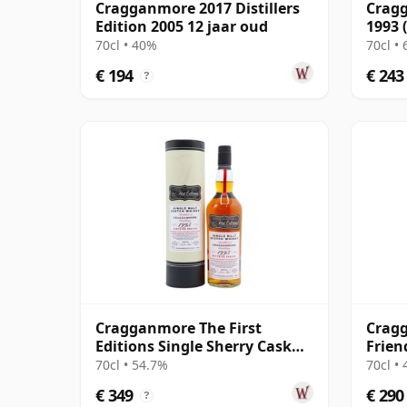
Cragganmore 2017 Distillers
Cragg
Edition 2005 12 jaar oud
1993 
70cl • 40%
70cl •
€ 194
€ 243
?
Cragganmore The First
Cragg
Editions Single Sherry Cask
Frien
#19521 1995 26 jaar oud
70cl • 54.7%
70cl •
€ 349
€ 290
?