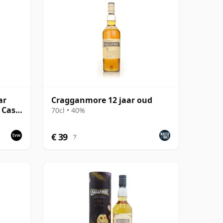
ar
Cragganmore 12 jaar oud
 Cask
70cl • 40%
€ 39
?