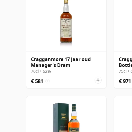
Cragganmore 17 jaar oud
Cragg
Manager's Dram
Bottl
Dram
70cl • 62%
75cl •
€ 581
€ 971
?