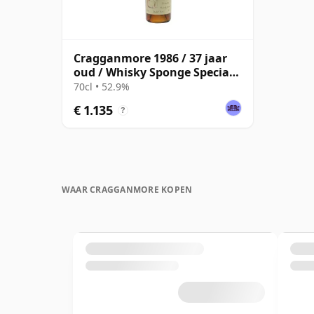
Cragganmore 1986 / 37 jaar
oud / Whisky Sponge Special
Edition
70cl • 52.9%
€ 1.135
?
WAAR CRAGGANMORE KOPEN