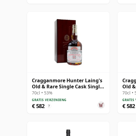
Cragganmore Hunter Laing's
Cragg
Old & Rare Single Cask Single
Old &
Malt 1995 27 jaar oud
Malt 
70cl • 53%
70cl •
GRATIS VERZENDING
GRATIS
€ 582
€ 582
?