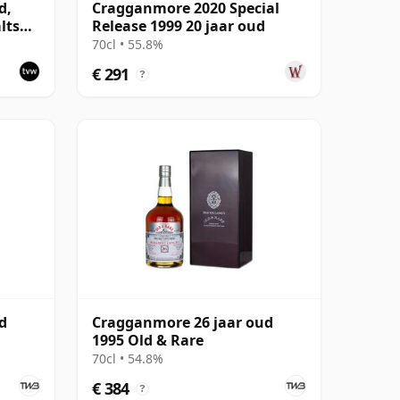
d,
Cragganmore 2020 Special
lts
Release 1999 20 jaar oud
70cl • 55.8%
€ 291
?
d
Cragganmore 26 jaar oud
1995 Old & Rare
70cl • 54.8%
€ 384
?