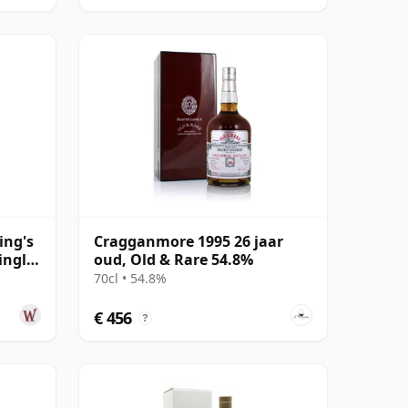
ing's
Cragganmore 1995 26 jaar
ingle
oud, Old & Rare 54.8%
70cl • 54.8%
€ 456
?