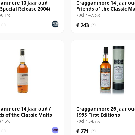
anmore 10 jaar oud
Cragganmore 14 jaar ou
(Special Release 2004)
Friends of the Classic Ma
2000 Bottling
 60.1%
70cl • 47.5%
€ 243
?
?
anmore 14 jaar oud /
Cragganmore 26 jaar ou
ds of the Classic Malts
1995 First Editions
 47.5%
70cl • 54.7%
€ 271
?
?