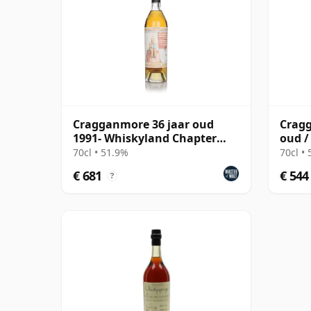
Cragganmore 36 jaar oud
Cragg
1991- Whiskyland Chapter
oud /
Twenty Four
70cl • 51.9%
70cl •
€ 681
€ 544
?