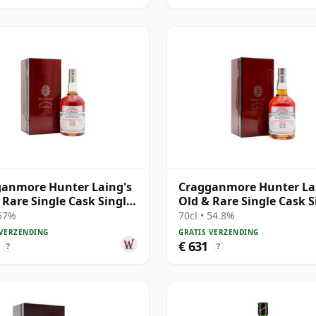
anmore Hunter Laing's
Cragganmore Hunter La
 Rare Single Cask Single
Old & Rare Single Cask S
1995 30 jaar oud
Malt 1995 26 jaar oud
 57%
70cl • 54.8%
 VERZENDING
GRATIS VERZENDING
€ 631
?
?