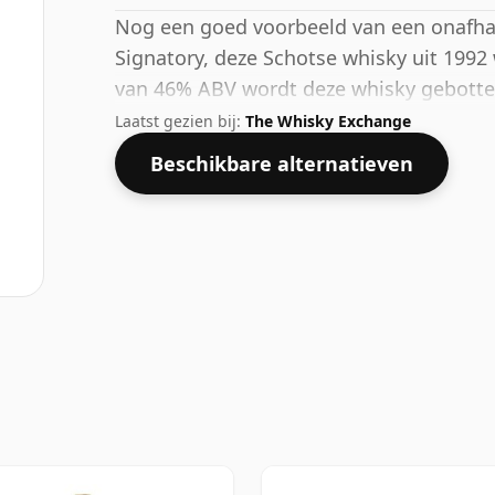
Nog een goed voorbeeld van een onafha
Signatory, deze Schotse whisky uit 1992
van 46% ABV wordt deze whisky gebottel
met een druppel water genoten.
Laatst gezien bij:
The Whisky Exchange
Beschikbare alternatieven