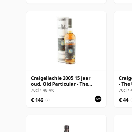
Craigellachie 2005 15 jaar
Craig
oud, Old Particular - The
- The 
Midnight Series
Colle
70cl • 48.4%
70cl •
€ 146
€ 44
?