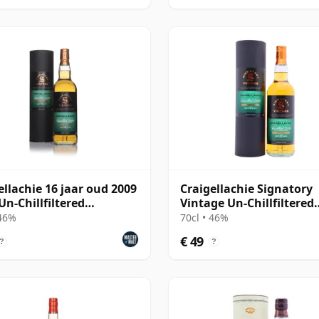
ellachie 16 jaar oud 2009
Craigellachie Signatory
Un-Chillfiltered
Vintage Un-Chillfiltered
ction
Collection Sing 2009 16 j
 46%
70cl • 46%
oud
€ 49
?
?