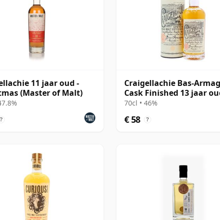
ellachie 11 jaar oud -
Craigellachie Bas-Arma
tmas (Master of Malt)
Cask Finished 13 jaar ou
 47.8%
70cl • 46%
€ 58
?
?