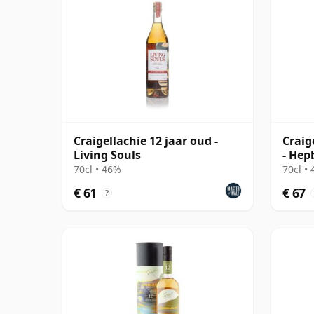
Craigellachie 12 jaar oud -
Craig
Living Souls
- Hep
70cl • 46%
70cl •
€ 61
€ 67
?