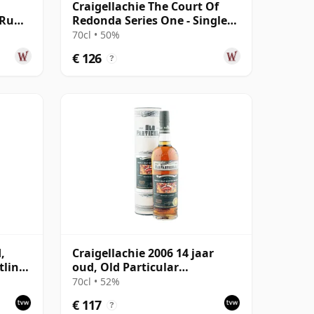
Craigellachie The Court Of
a Rum
Redonda Series One - Single
ar oud
Malt 2011 12 jaar oud
70cl • 50%
€ 126
?
,
Craigellachie 2006 14 jaar
tling
oud, Old Particular
23
Spiritualist Series - Intensity
70cl • 52%
€ 117
?