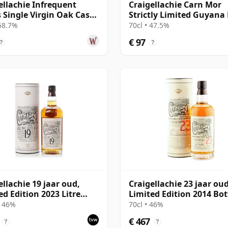
ellachie Infrequent
Craigellachie Carn Mor
s Single Virgin Oak Cask
Strictly Limited Guyan
 2012 12 jaar oud
Cask Finish S 2010 12 ja
 58.7%
70cl • 47.5%
€ 97
?
?
ellachie 19 jaar oud,
Craigellachie 23 jaar oud
ed Edition 2023 Litre
Limited Edition 2014 Bot
ing with Tube - Batch 78-
with Tube - Batch 67-KA
• 46%
70cl • 46%
€ 467
?
?