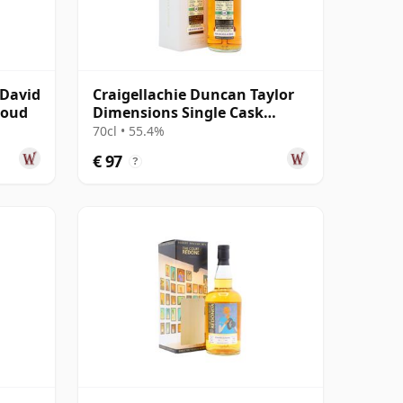
cDavid
Craigellachie Duncan Taylor
 oud
Dimensions Single Cask
#75900399 2008 12 jaar oud
70cl • 55.4%
€ 97
?