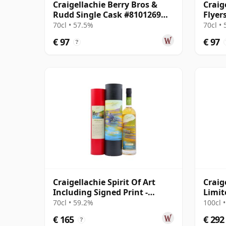
Craigellachie Berry Bros &
Craig
Rudd Single Cask #8101269
Flyer
2006 12 jaar oud
#2342
70cl • 57.5%
70cl •
€ 97
€ 97
?
Craigellachie Spirit Of Art
Craig
Including Signed Print -
Limit
Single Cask 12 jaar oud
Bottl
70cl • 59.2%
100cl 
SC33
€ 165
€ 292
?