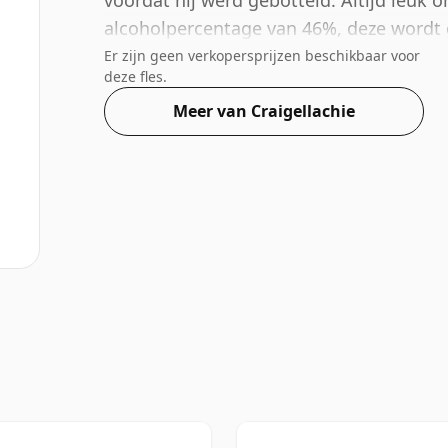
voordat hij werd gebotteld. Altijd leuk 
alcoholpercentage van 46%, deze wordt g
Er zijn geen verkopersprijzen beschikbaar voor
deze fles.
Meer van Craigellachie