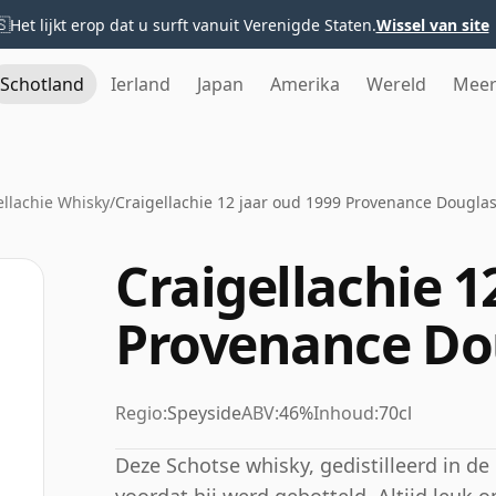
🇸
Het lijkt erop dat u surft vanuit Verenigde Staten.
Wissel van site
Schotland
Ierland
Japan
Amerika
Wereld
Mee
ellachie Whisky
/
Craigellachie 12 jaar oud 1999 Provenance Douglas
Craigellachie 1
Provenance Do
Regio:
Speyside
ABV:
46%
Inhoud:
70cl
Deze Schotse whisky, gedistilleerd in de Cr