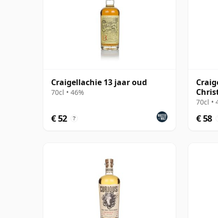
Craigellachie 13 jaar oud
Craig
Chris
70cl • 46%
70cl •
€ 52
€ 58
?