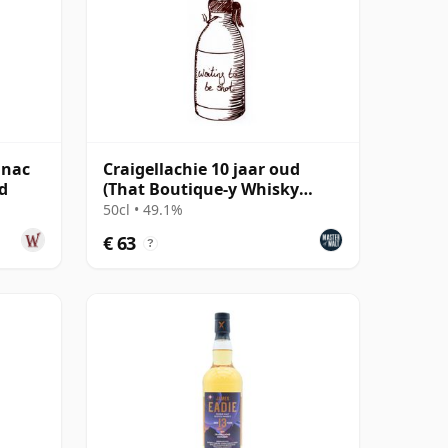
gnac
Craigellachie 10 jaar oud
d
(That Boutique-y Whisky
Company)
50cl • 49.1%
€ 63
?