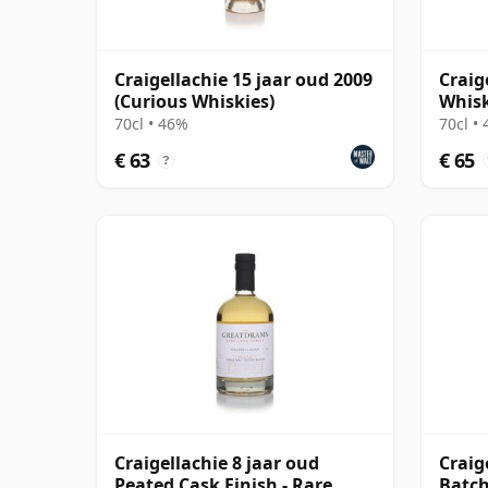
Craigellachie 15 jaar oud 2009
Craig
(Curious Whiskies)
Whisk
70cl • 46%
70cl •
€ 63
€ 65
?
Craigellachie 8 jaar oud
Craig
Peated Cask Finish - Rare
Batch