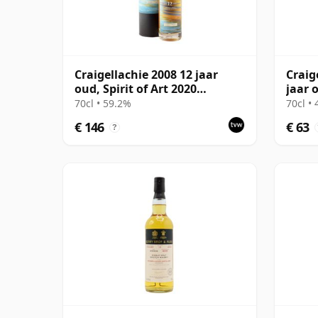
Craigellachie 2008 12 jaar
Craig
oud, Spirit of Art 2020
jaar 
Bottling
70cl • 59.2%
70cl •
€ 146
€ 63
?