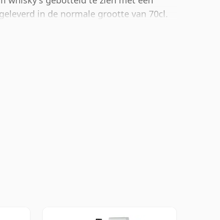
om whisky's gebotteld te zien met een
eleverd in de normale grootte van 70cl.