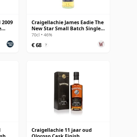
d 2009
Craigellachie James Eadie The
e
New Star Small Batch Single
Malt S 2008 13 jaar oud
70cl • 46%
€ 68
?
d
Craigellachie 11 jaar oud
ish
Oloroso Cask Finish