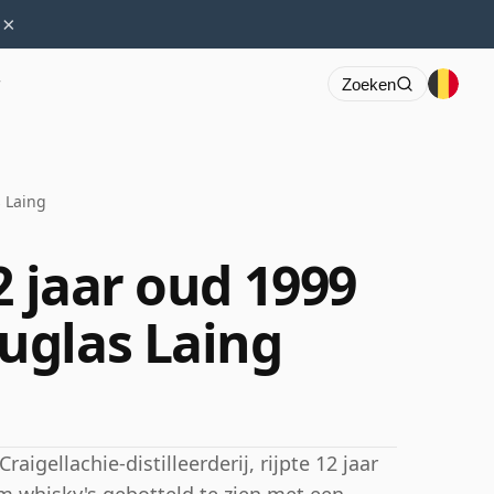
×
r
Zoeken
 Laing
2 jaar oud 1999
uglas Laing
aigellachie-distilleerderij, rijpte 12 jaar