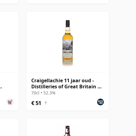
Craigellachie 11 jaar oud -
Distilleries of Great Britain &
aar
Ireland
70cl • 52.3%
€ 51
?