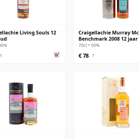
ellachie Living Souls 12
Craigellachie Murray M
oud
Benchmark 2008 12 jaar
 46%
70cl • 50%
€ 78
?
?