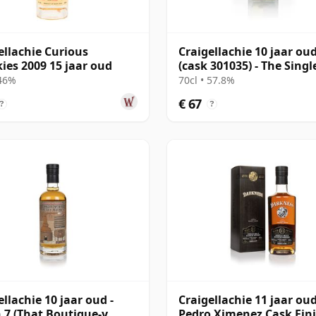
ellachie Curious
Craigellachie 10 jaar ou
ies 2009 15 jaar oud
(cask 301035) - The Singl
Cask
 46%
70cl • 57.8%
€ 67
?
?
ellachie 10 jaar oud -
Craigellachie 11 jaar ou
 7 (That Boutique-y
Pedro Ximenez Cask Fin