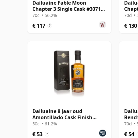
Dailuaine Fable Moon
Dailu
Chapter 3 Single Cask #307138
Chapt
2009 12 jaar oud
2010 
70cl • 56.2%
70cl •
€ 117
€ 130
?
Dailuaine 8 jaar oud
Dailu
Amontillado Cask Finish
Benc
(Darkness)
50cl • 61.2%
70cl •
€ 53
€ 54
?