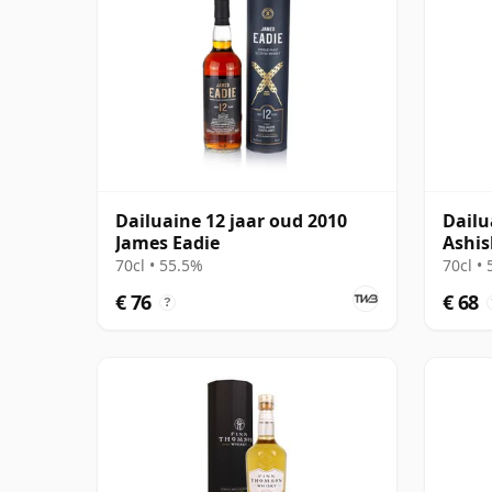
Dailuaine 12 jaar oud 2010
Dailu
James Eadie
Ashis
2024
70cl • 55.5%
70cl •
€ 76
€ 68
?