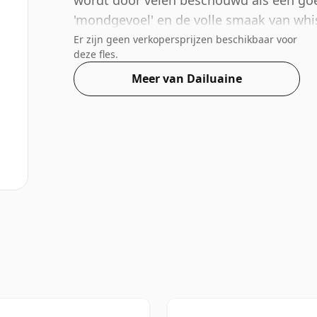
wordt door velen beschouwd als een goe
'mondgevoel' en de volle smaak van whi
Er zijn geen verkopersprijzen beschikbaar voor
deze fles.
Meer van Dailuaine