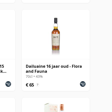
15
Dailuaine 16 jaar oud - Flora
sk
and Fauna
70cl • 43%
€ 65
?