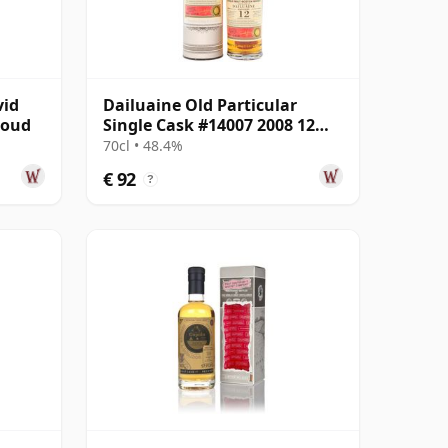
vid
Dailuaine Old Particular
 oud
Single Cask #14007 2008 12
jaar oud
70cl • 48.4%
€ 92
?