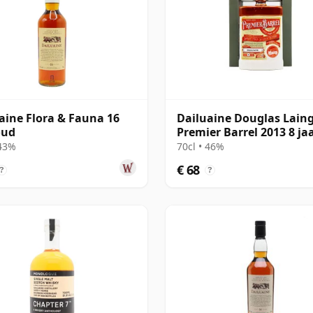
aine Flora & Fauna 16
Dailuaine Douglas Lain
oud
Premier Barrel 2013 8 ja
 43%
70cl • 46%
€ 68
?
?