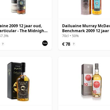
aine 2009 12 jaar oud,
Dailuaine Murray McDa
articular - The Midnight
Benchmark 2009 12 jaar
s 2021 Bottling
 57.3%
70cl • 50%
€ 78
?
?