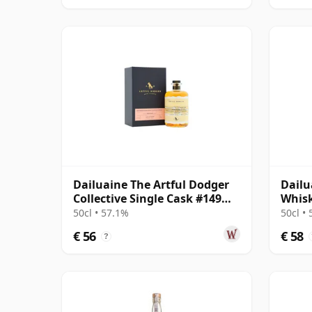
Dailuaine The Artful Dodger
Dailu
Collective Single Cask #149
Whis
2007 16 jaar oud
Singl
50cl • 57.1%
50cl •
€ 56
€ 58
?