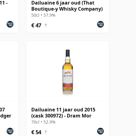
11 -
Dailuaine 6 jaar oud (That
Boutique-y Whisky Company)
50cl • 57.9%
€ 47
?
07
Dailuaine 11 jaar oud 2015
odger
(cask 300972) - Dram Mor
70cl • 52.9%
€ 54
?