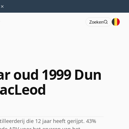
×
r
Zoeken
aar oud 1999 Dun
acLeod
lleerderij die 12 jaar heeft gerijpt. 43%