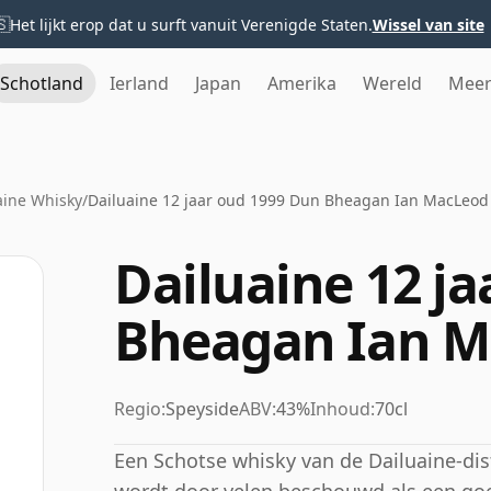
🇸
Het lijkt erop dat u surft vanuit Verenigde Staten.
Wissel van site
Schotland
Ierland
Japan
Amerika
Wereld
Mee
aine Whisky
/
Dailuaine 12 jaar oud 1999 Dun Bheagan Ian MacLeod
Dailuaine 12 j
Bheagan Ian M
Regio:
Speyside
ABV:
43%
Inhoud:
70cl
Een Schotse whisky van de Dailuaine-disti