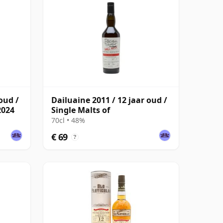
oud /
Dailuaine 2011 / 12 jaar oud /
2024
Single Malts of
70cl • 48%
€ 69
?