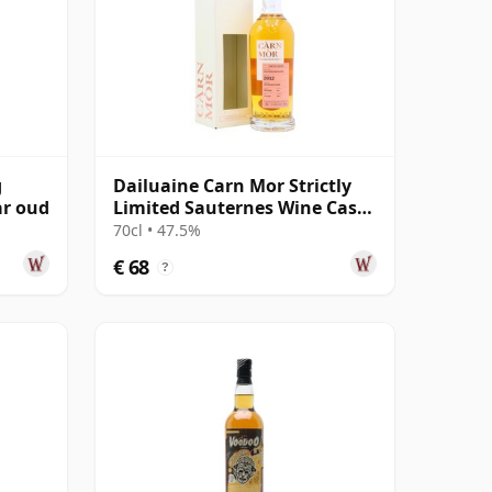
g
Dailuaine Carn Mor Strictly
ar oud
Limited Sauternes Wine Cask
Fini 2012 9 jaar oud
70cl • 47.5%
€ 68
?