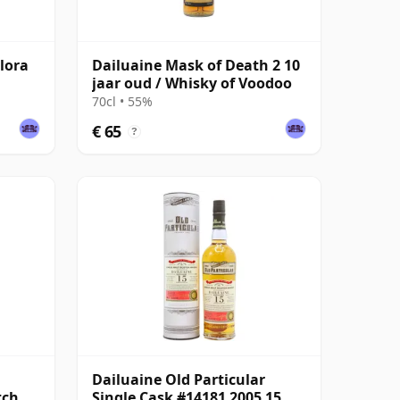
Flora
Dailuaine Mask of Death 2 10
jaar oud / Whisky of Voodoo
70cl • 55%
€ 65
?
Dailuaine Old Particular
tch 10
Single Cask #14181 2005 15