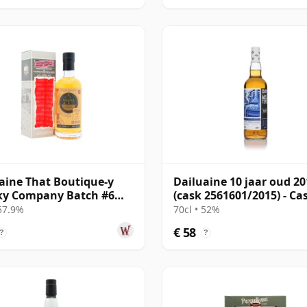
aine That Boutique-y
Dailuaine 10 jaar oud 20
ky Company Batch #6
(cask 2561601/2015) - Ca
e Mal 2015 6 jaar oud
Masters
 57.9%
70cl • 52%
€ 58
?
?