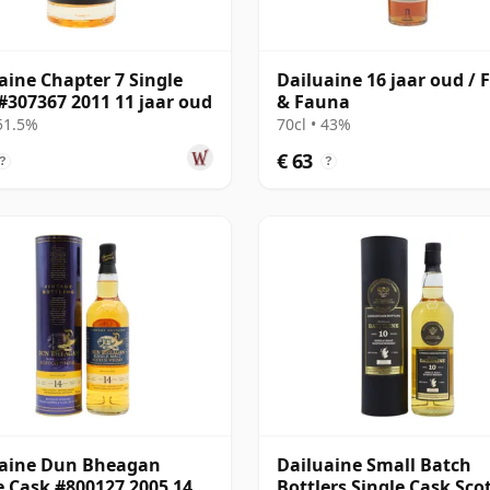
aine Chapter 7 Single
Dailuaine 16 jaar oud / 
#307367 2011 11 jaar oud
& Fauna
 51.5%
70cl • 43%
€ 63
?
?
uaine Dun Bheagan
Dailuaine Small Batch
e Cask #800127 2005 14
Bottlers Single Cask Sco