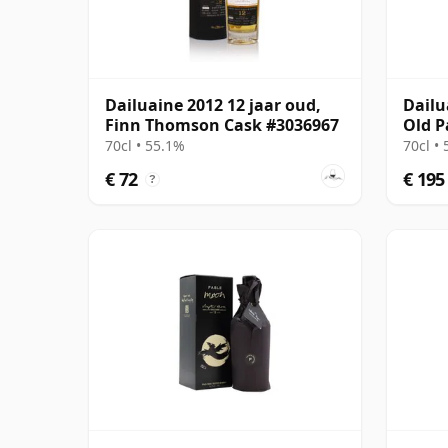
Dailuaine 2012 12 jaar oud,
Dailu
Finn Thomson Cask #3036967
Old P
Serie
70cl • 55.1%
70cl •
€ 72
€ 195
?