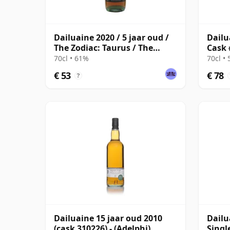
Dailuaine 2020 / 5 jaar oud /
Dailu
The Zodiac: Taurus / The
Cask 
Whisky Exchange
70cl • 61%
70cl •
€ 53
€ 78
?
Dailuaine 15 jaar oud 2010
Dail
(cask 310226) - (Adelphi)
Singl