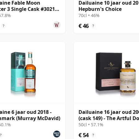
aine Fable Moon
Dailuaine 10 jaar oud 20
er 3 Single Cask #302169
Hepburn's Choice
12 jaar oud
 57.8%
70cl • 46%
€ 46
?
?
aine 6 jaar oud 2018 -
Dailuaine 16 jaar oud 20
hmark (Murray McDavid)
(cask 149) - The Artful D
 50.1%
50cl • 57.1%
€ 54
?
?