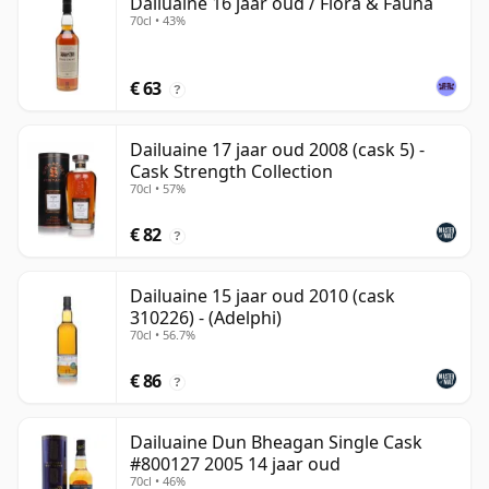
Dailuaine 16 jaar oud / Flora & Fauna
70cl • 43%
€ 63
?
Dailuaine 17 jaar oud 2008 (cask 5) -
Cask Strength Collection
70cl • 57%
€ 82
?
Dailuaine 15 jaar oud 2010 (cask
310226) - (Adelphi)
70cl • 56.7%
€ 86
?
Dailuaine Dun Bheagan Single Cask
#800127 2005 14 jaar oud
70cl • 46%