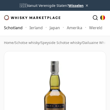
×
🇺🇸
Vanuit Verenigde Staten?
Wisselen
Schotland
Ierland
Japan
Amerika
Wereld
Home
/
Schotse whisky
/
Speyside Schotse whisky
/
Dailuaine Whisk