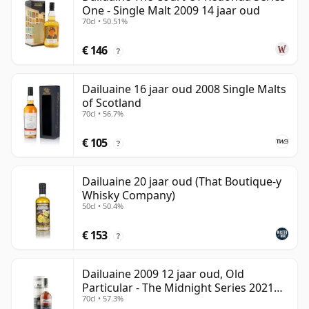
One - Single Malt 2009 14 jaar oud
70cl • 50.51%
€ 146
?
Dailuaine 16 jaar oud 2008 Single Malts
of Scotland
70cl • 56.7%
€ 105
?
Dailuaine 20 jaar oud (That Boutique-y
Whisky Company)
50cl • 50.4%
€ 153
?
Dailuaine 2009 12 jaar oud, Old
Particular - The Midnight Series 2021
70cl • 57.3%
Bottling