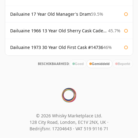
Dailuaine 17 Year Old Manager's Dram
59.5%
Dailuaine 1966 13 Year Old Sherry Cask Cadenhead's
45.7%
Dailuaine 1973 30 Year Old First Cask #14736
46%
BESCHIKBAARHEID:
Goed
Gemiddeld
Beperkt
© 2026 Whisky Marketplace Ltd.
128 City Road, London, EC1V 2NX, UK ·
Bedrijfsnr. 17204643
·
VAT 519 9116 71