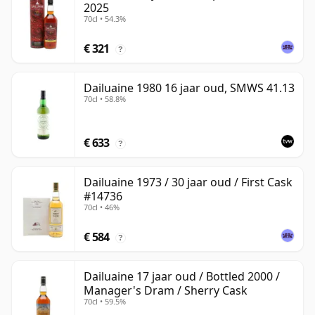
2025
70cl • 54.3%
€ 321
?
Dailuaine 1980 16 jaar oud, SMWS 41.13
70cl • 58.8%
€ 633
?
Dailuaine 1973 / 30 jaar oud / First Cask
#14736
70cl • 46%
€ 584
?
Dailuaine 17 jaar oud / Bottled 2000 /
Manager's Dram / Sherry Cask
70cl • 59.5%