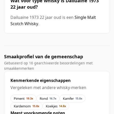
Wat voor type whisky is Dailuaine 1973
22 jaar oud?
Dailuaine 1973 22 jaar oud is een
Single Malt
Scotch Whisky
.
Smaakprofiel van de gemeenschap
Gebaseerd op 16 gearchiveerde beoordelingen met
smaakkenmerken
Kenmerkende eigenschappen
Vergeleken met andere whisky-merken
Piment
Rond
Kamfer
19.3x
16.7x
15.8x
Kardemom
Koekjes
15.8x
14.8x
Meest voorkomende noten