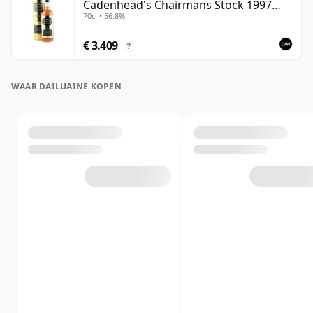
Cadenhead's Chairmans Stock 1997
70cl • 56.8%
Bottling with Tube
€ 3.409
?
WAAR DAILUAINE KOPEN