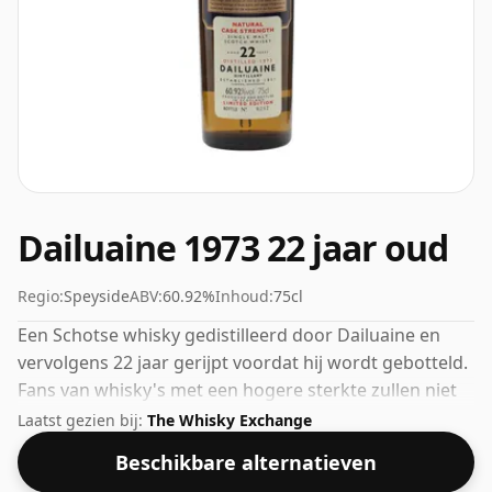
Dailuaine 1973 22 jaar oud
Regio:
Speyside
ABV:
60.92%
Inhoud:
75cl
Een Schotse whisky gedistilleerd door Dailuaine en
vervolgens 22 jaar gerijpt voordat hij wordt gebotteld.
Fans van whisky's met een hogere sterkte zullen niet
teleurgesteld worden door deze botteling, die een
Laatst gezien bij:
The Whisky Exchange
alcoholpercentage van 60,92% heeft.
Beschikbare alternatieven