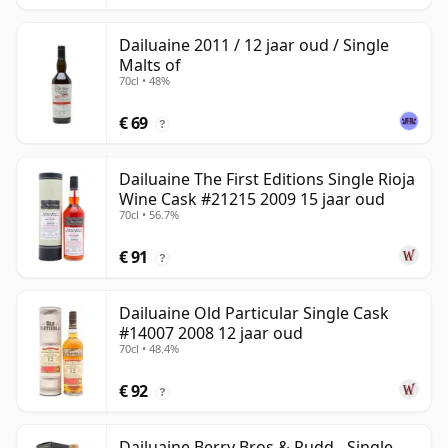
Dailuaine 2011 / 12 jaar oud / Single
Malts of
70cl • 48%
€ 69
?
Dailuaine The First Editions Single Rioja
Wine Cask #21215 2009 15 jaar oud
70cl • 56.7%
€ 91
?
Dailuaine Old Particular Single Cask
#14007 2008 12 jaar oud
70cl • 48.4%
€ 92
?
Dailuaine Berry Bros & Rudd - Single