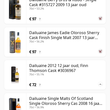
Cask #315727 2009 13 jaar oud
70cl • 53.2%
€ 97
?
Dailuaine James Eadie Oloroso Sherry
Cask Finish Single Malt 2007 13 jaar
70cl • 56.2%
oud
€ 97
?
Dailuaine 2012 12 jaar oud, Finn
Thomson Cask #3036967
70cl • 55.1%
€ 72
?
Dailuaine Single Malts Of Scotland
Single Oloroso Sherry Cas 2008 16 jaar
70cl • 56.9%
oud