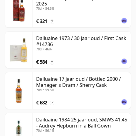
2025
70cl • 54.3%
€ 321
?
Dailuaine 1973 / 30 jaar oud / First Cask
#14736
70cl • 46%
€ 584
?
Dailuaine 17 jaar oud / Bottled 2000 /
Manager's Dram / Sherry Cask
70cl • 59.5%
€ 682
?
Dailuaine 1984 25 jaar oud, SMWS 41.45
- Audrey Hepburn in a Ball Gown
70cl • 56.1%