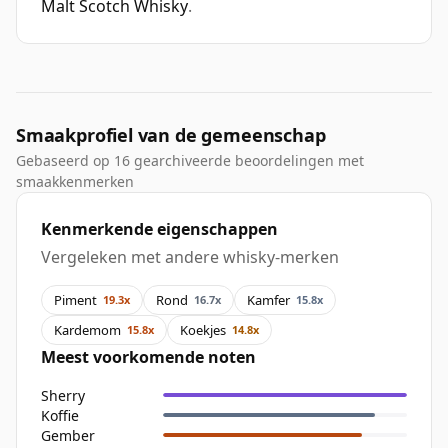
Malt Scotch Whisky
.
Smaakprofiel van de gemeenschap
Gebaseerd op 16 gearchiveerde beoordelingen met
smaakkenmerken
Kenmerkende eigenschappen
Vergeleken met andere whisky-merken
Piment
Rond
Kamfer
19.3x
16.7x
15.8x
Kardemom
Koekjes
15.8x
14.8x
Meest voorkomende noten
Sherry
Koffie
Gember