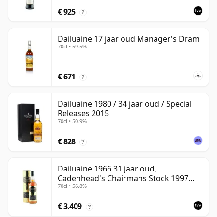
€ 925
?
Dailuaine 17 jaar oud Manager's Dram
70cl • 59.5%
€ 671
?
Dailuaine 1980 / 34 jaar oud / Special
Releases 2015
70cl • 50.9%
€ 828
?
Dailuaine 1966 31 jaar oud,
Cadenhead's Chairmans Stock 1997
70cl • 56.8%
Bottling with Tube
€ 3.409
?