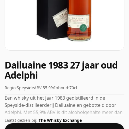
Dailuaine 1983 27 jaar oud
Adelphi
Regio:
Speyside
ABV:
55.9%
Inhoud:
70cl
Een whisky uit het jaar 1983 gedistilleerd in de
Speyside-distilleerderij Dailuaine en gebotteld door
Adelphi. Met 55,9% ABV is dit alcoholgehalte meer dan
acceptabel. Gebotteld in de standaardafgiftegrootte
Laatst gezien bij:
The Whisky Exchange
van 70cl.