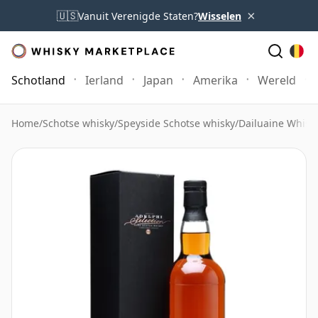
×
🇺🇸
Vanuit Verenigde Staten?
Wisselen
Schotland
Ierland
Japan
Amerika
Wereld
Home
/
Schotse whisky
/
Speyside Schotse whisky
/
Dailuaine Whisk