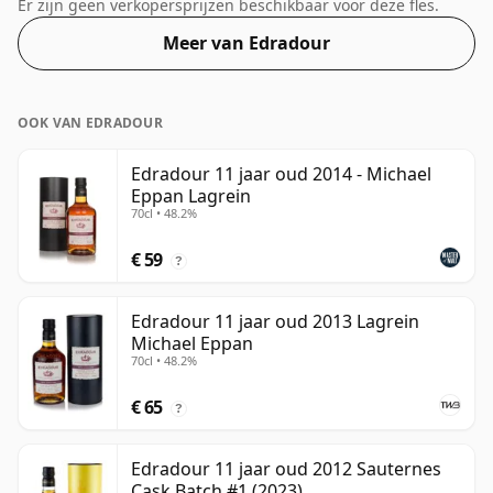
geleverd in een gewone fles van 70 cl en wordt
Er zijn geen verkopersprijzen beschikbaar voor deze fles.
gebotteld op een gezond alcoholpercentage van 46%.
Meer van Edradour
OOK VAN EDRADOUR
Edradour 11 jaar oud 2014 - Michael
Eppan Lagrein
70cl • 48.2%
€ 59
?
Edradour 11 jaar oud 2013 Lagrein
Michael Eppan
70cl • 48.2%
€ 65
?
Edradour 11 jaar oud 2012 Sauternes
Cask Batch #1 (2023)