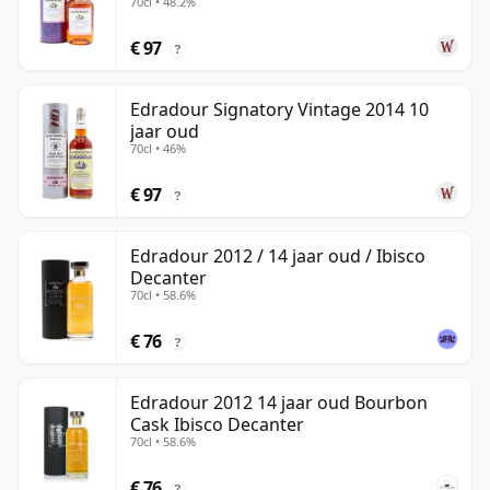
70cl • 48.2%
oud
€ 97
?
Edradour Signatory Vintage 2014 10
jaar oud
70cl • 46%
€ 97
?
Edradour 2012 / 14 jaar oud / Ibisco
Decanter
70cl • 58.6%
€ 76
?
Edradour 2012 14 jaar oud Bourbon
Cask Ibisco Decanter
70cl • 58.6%
€ 76
?