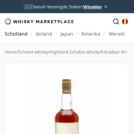
×
🇺🇸
Vanuit Verenigde Staten?
Wisselen
Schotland
Ierland
Japan
Amerika
Wereld
Home
/
Schotse whisky
/
Highland Schotse whisky
/
Edradour Whisk