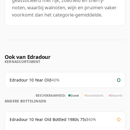
geassocieerd met rijk, zoetheid en sherry-
noten, waarbij walnoten, wijn en pruimen vaker
voorkomt dan het categorie-gemiddelde.
Ook van Edradour
KERNASSORTIMENT
Edradour 10 Year Old
40%
BESCHIKBAARHEID:
Goed
Gemiddeld
Beperkt
ANDERE BOTTELINGEN
Edradour 10 Year Old Bottled 1980s 75cl
40%