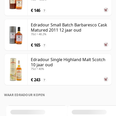
oud
€ 146
?
Edradour Small Batch Barbaresco Cask
Matured 2011 12 jaar oud
70cl • 48.2%
€ 165
?
Edradour Single Highland Malt Scotch
10 jaar oud
75cl • 40%
€ 243
?
WAAR EDRADOUR KOPEN