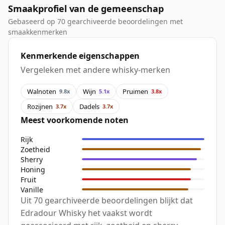
Smaakprofiel van de gemeenschap
Gebaseerd op 70 gearchiveerde beoordelingen met
smaakkenmerken
Kenmerkende eigenschappen
Vergeleken met andere whisky-merken
Walnoten
Wijn
Pruimen
9.8x
5.1x
3.8x
Rozijnen
Dadels
3.7x
3.7x
Meest voorkomende noten
Rijk
Zoetheid
Sherry
Honing
Fruit
Vanille
Uit 70 gearchiveerde beoordelingen blijkt dat
Edradour Whisky het vaakst wordt