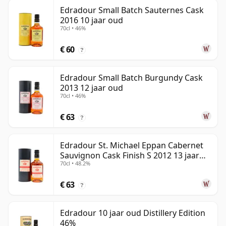
Edradour Small Batch Sauternes Cask
2016 10 jaar oud
70cl • 46%
€ 60
?
Edradour Small Batch Burgundy Cask
2013 12 jaar oud
70cl • 46%
€ 63
?
Edradour St. Michael Eppan Cabernet
Sauvignon Cask Finish S 2012 13 jaar
70cl • 48.2%
oud
€ 63
?
Edradour 10 jaar oud Distillery Edition
46%