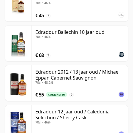
70cl • 46%
€ 45
?
Edradour Ballechin 10 jaar oud
70cl • 46%
€ 68
?
Edradour 2012 / 13 jaar oud / Michael
Eppan Cabernet Sauvignon
70cl • 48.2%
€ 55
KORTING 8%
?
Edradour 12 jaar oud / Caledonia
Selection / Sherry Cask
70cl • 46%