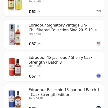
70cl • 46%
€ 62
?
Edradour Signatory Vintage Un-
Chillfiltered Collection Sing 2015 10 jaar
70cl • 46%
oud
€ 87
?
Edradour 12 jaar oud / Sherry Cask
Strength / Batch 8
70cl • 58%
€ 67
?
Edradour Ballechin 13 jaar oud Batch 1
- Cask Strength Edition
70cl • 54.9%