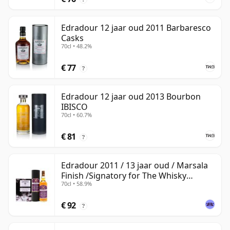
Edradour 12 jaar oud 2011 Barbaresco
Casks
70cl • 48.2%
€ 77
?
Edradour 12 jaar oud 2013 Bourbon
IBISCO
70cl • 60.7%
€ 81
?
Edradour 2011 / 13 jaar oud / Marsala
Finish /Signatory for The Whisky
70cl • 58.9%
Exchange
€ 92
?