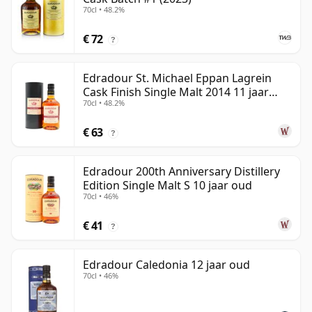
70cl • 48.2%
€ 72
?
Edradour St. Michael Eppan Lagrein
Cask Finish Single Malt 2014 11 jaar
70cl • 48.2%
oud
€ 63
?
Edradour 200th Anniversary Distillery
Edition Single Malt S 10 jaar oud
70cl • 46%
€ 41
?
Edradour Caledonia 12 jaar oud
70cl • 46%