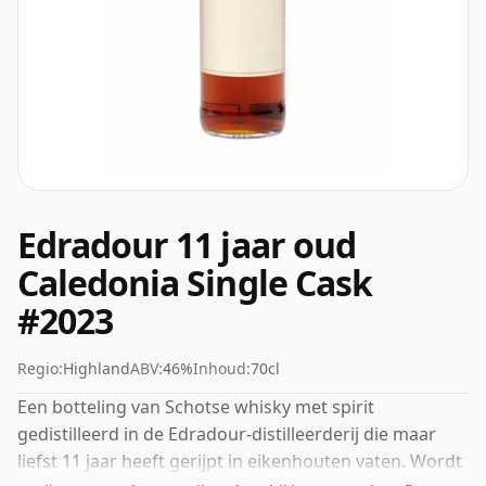
Edradour 11 jaar oud
Caledonia Single Cask
#2023
Regio:
Highland
ABV:
46%
Inhoud:
70cl
Een botteling van Schotse whisky met spirit
gedistilleerd in de Edradour-distilleerderij die maar
liefst 11 jaar heeft gerijpt in eikenhouten vaten. Wordt