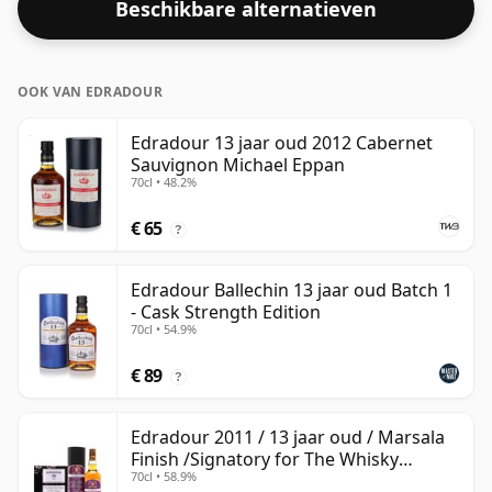
Beschikbare alternatieven
OOK VAN EDRADOUR
Edradour 13 jaar oud 2012 Cabernet
Sauvignon Michael Eppan
70cl • 48.2%
€ 65
?
Edradour Ballechin 13 jaar oud Batch 1
- Cask Strength Edition
70cl • 54.9%
€ 89
?
Edradour 2011 / 13 jaar oud / Marsala
Finish /Signatory for The Whisky
70cl • 58.9%
Exchange