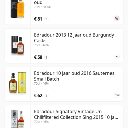
oud
70cl • 58.6%
€ 81
?
Edradour 2013 12 jaar oud Burgundy
Casks
70cl • 46%
€ 58
?
Edradour 10 jaar oud 2016 Sauternes
Small Batch
70cl • 46%
€ 62
?
Edradour Signatory Vintage Un-
Chillfiltered Collection Sing 2015 10 jaar
70cl • 46%
oud