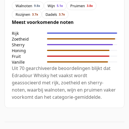
Walnoten
Wijn
Pruimen
9.8x
5.1x
3.8x
Rozijnen
Dadels
3.7x
3.7x
Meest voorkomende noten
Rijk
Zoetheid
Sherry
Honing
Fruit
Vanille
Uit 70 gearchiveerde beoordelingen blijkt dat
Edradour Whisky het vaakst wordt
geassocieerd met rijk, zoetheid en sherry-
noten, waarbij walnoten, wijn en pruimen vaker
voorkomt dan het categorie-gemiddelde.