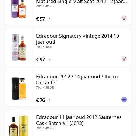
Matured Single Malt Scot 2012 12 jaar
70cl • 48.2%
oud
€ 97
?
Edradour Signatory Vintage 2014 10
jaar oud
70cl • 46%
€ 97
?
Edradour 2012 / 14 jaar oud / Ibisco
Decanter
70cl • 58.6%
€ 76
?
Edradour 11 jaar oud 2012 Sauternes
Cask Batch #1 (2023)
70cl • 48.2%