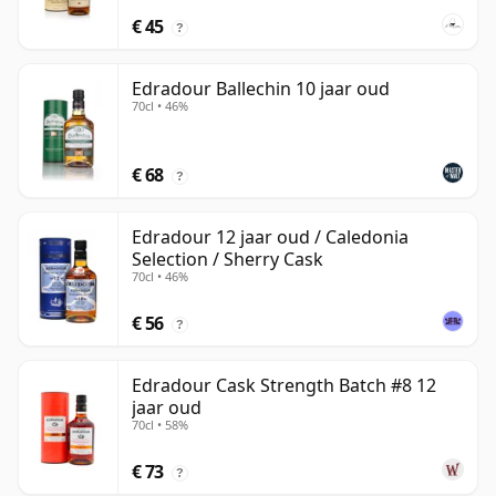
€ 45
?
Edradour Ballechin 10 jaar oud
70cl • 46%
€ 68
?
Edradour 12 jaar oud / Caledonia
Selection / Sherry Cask
70cl • 46%
€ 56
?
Edradour Cask Strength Batch #8 12
jaar oud
70cl • 58%
€ 73
?