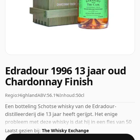
Edradour 1996 13 jaar oud
Chardonnay Finish
Regio:
Highland
ABV:
56.1%
Inhoud:
50cl
Een botteling Schotse whisky van de Edradour-
distilleerderij die 13 jaar heeft gerijpt. Het enige
probleem met deze whisky is dat hij in een fles van 50
cl zit; hij kan te snel inzakken.
Laatst gezien bij:
The Whisky Exchange