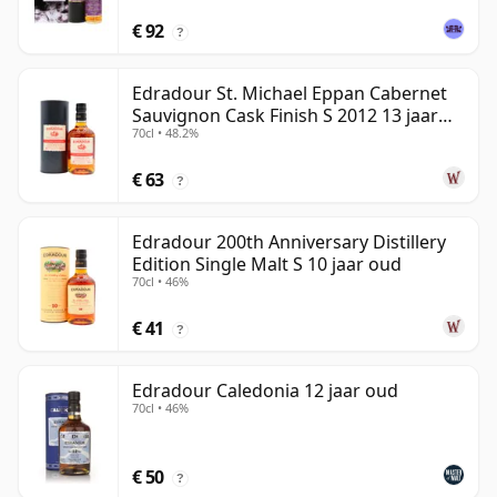
€ 92
?
Edradour St. Michael Eppan Cabernet
Sauvignon Cask Finish S 2012 13 jaar
70cl • 48.2%
oud
€ 63
?
Edradour 200th Anniversary Distillery
Edition Single Malt S 10 jaar oud
70cl • 46%
€ 41
?
Edradour Caledonia 12 jaar oud
70cl • 46%
€ 50
?