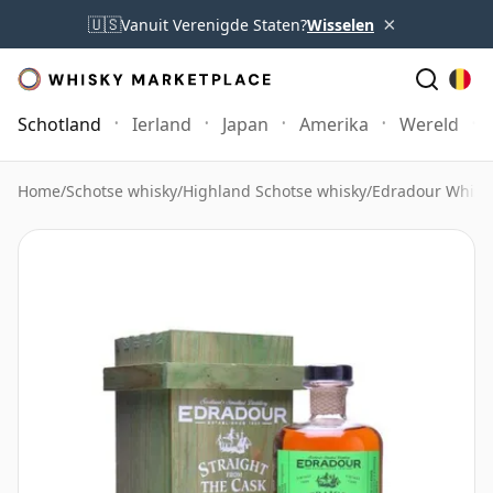
×
🇺🇸
Vanuit Verenigde Staten?
Wisselen
Schotland
Ierland
Japan
Amerika
Wereld
Home
/
Schotse whisky
/
Highland Schotse whisky
/
Edradour Whisk