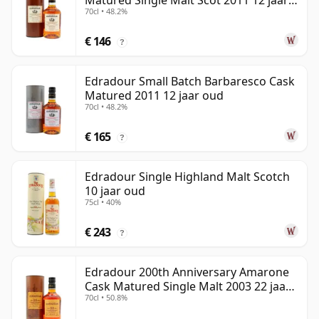
Matured Single Malt Scot 2011 12 jaar
70cl • 48.2%
oud
€ 146
?
Edradour Small Batch Barbaresco Cask
Matured 2011 12 jaar oud
70cl • 48.2%
€ 165
?
Edradour Single Highland Malt Scotch
10 jaar oud
75cl • 40%
€ 243
?
Edradour 200th Anniversary Amarone
Cask Matured Single Malt 2003 22 jaar
70cl • 50.8%
oud