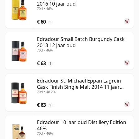
2016 10 jaar oud
70cl • 46%
€ 60
?
Edradour Small Batch Burgundy Cask
2013 12 jaar oud
70cl • 46%
€ 63
?
Edradour St. Michael Eppan Lagrein
Cask Finish Single Malt 2014 11 jaar
70cl • 48.2%
oud
€ 63
?
Edradour 10 jaar oud Distillery Edition
46%
70cl • 46%