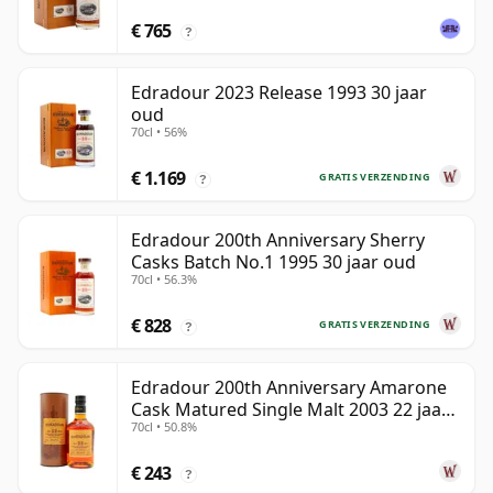
€ 765
?
Edradour 2023 Release 1993 30 jaar
oud
70cl • 56%
€ 1.169
GRATIS VERZENDING
?
Edradour 200th Anniversary Sherry
Casks Batch No.1 1995 30 jaar oud
70cl • 56.3%
€ 828
GRATIS VERZENDING
?
Edradour 200th Anniversary Amarone
Cask Matured Single Malt 2003 22 jaar
70cl • 50.8%
oud
€ 243
?