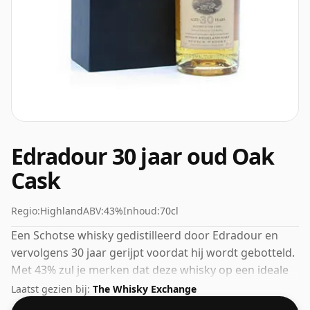
Edradour 30 jaar oud Oak
Cask
Regio:
Highland
ABV:
43%
Inhoud:
70cl
Een Schotse whisky gedistilleerd door Edradour en
vervolgens 30 jaar gerijpt voordat hij wordt gebotteld.
Met 43% zul je merken dat deze whisky op een ideale
drinksterkte is gebotteld. Wordt geleverd in de
Laatst gezien bij:
The Whisky Exchange
normale flesmaat van 70cl.