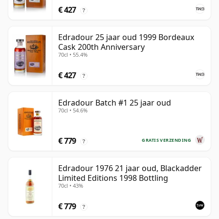
€ 427
?
Edradour 25 jaar oud 1999 Bordeaux
Cask 200th Anniversary
70cl • 55.4%
€ 427
?
Edradour Batch #1 25 jaar oud
70cl • 54.6%
€ 779
GRATIS VERZENDING
?
Edradour 1976 21 jaar oud, Blackadder
Limited Editions 1998 Bottling
70cl • 43%
€ 779
?