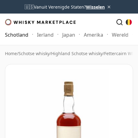
×
🇺🇸
Vanuit Verenigde Staten?
Wisselen
Schotland
Ierland
Japan
Amerika
Wereld
Home
/
Schotse whisky
/
Highland Schotse whisky
/
Fettercairn Whi