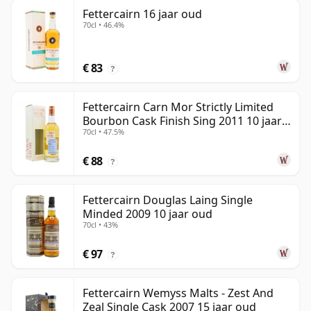
Fettercairn 16 jaar oud
70cl • 46.4%
€ 83
?
Fettercairn Carn Mor Strictly Limited
Bourbon Cask Finish Sing 2011 10 jaar
70cl • 47.5%
oud
€ 88
?
Fettercairn Douglas Laing Single
Minded 2009 10 jaar oud
70cl • 43%
€ 97
?
Fettercairn Wemyss Malts - Zest And
Zeal Single Cask 2007 15 jaar oud