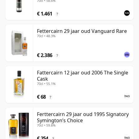
70cl • 58.6%
€ 1.461
?
Fettercairn 29 jaar oud Vanguard Rare
70cl • 48.3%
€ 2.386
?
Fattercairn 12 jaar oud 2006 The Single
Cask
70cl • 55.1%
€ 68
?
Ferttercairn 29 jaar oud 1995 Signatory
Symington’s Choice
70cl • 59.8%
€ 254
?