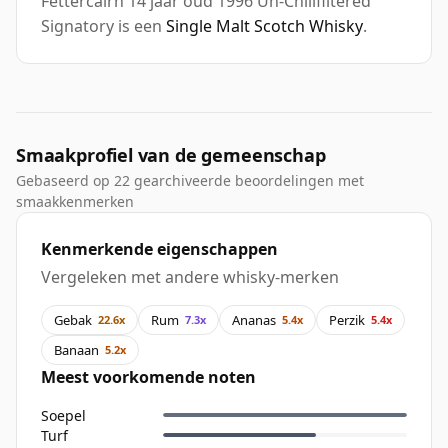
Fettercairn 14 jaar oud 1996 Un-Chillfiltered
Signatory is een
Single Malt Scotch Whisky
.
Smaakprofiel van de gemeenschap
Gebaseerd op 22 gearchiveerde beoordelingen met
smaakkenmerken
Kenmerkende eigenschappen
Vergeleken met andere whisky-merken
Gebak
Rum
Ananas
Perzik
22.6x
7.3x
5.4x
5.4x
Banaan
5.2x
Meest voorkomende noten
Soepel
Turf