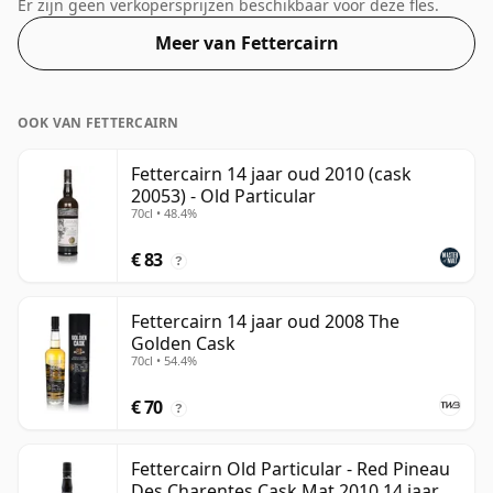
drinksterkte. Puur of met een druppel water genoten.
Er zijn geen verkopersprijzen beschikbaar voor deze fles.
Meer van Fettercairn
OOK VAN FETTERCAIRN
Fettercairn 14 jaar oud 2010 (cask
20053) - Old Particular
70cl • 48.4%
€ 83
?
Fettercairn 14 jaar oud 2008 The
Golden Cask
70cl • 54.4%
€ 70
?
Fettercairn Old Particular - Red Pineau
Des Charentes Cask Mat 2010 14 jaar