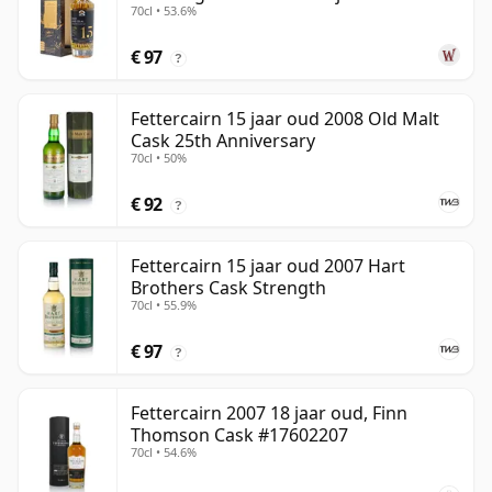
70cl • 53.6%
€ 97
?
Fettercairn 15 jaar oud 2008 Old Malt
Cask 25th Anniversary
70cl • 50%
€ 92
?
Fettercairn 15 jaar oud 2007 Hart
Brothers Cask Strength
70cl • 55.9%
€ 97
?
Fettercairn 2007 18 jaar oud, Finn
Thomson Cask #17602207
70cl • 54.6%