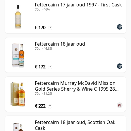
Fettercairn 17 jaar oud 1997 - First Cask
70cl • 46%
€ 170
?
Fettercairn 18 jaar oud
70cl • 46.8%
€ 172
?
Fettercairn Murray McDavid Mission
Gold Series Sherry & Wine C 1995 28
70cl • 51.2%
jaar oud
€ 222
?
Fettercairn 18 jaar oud, Scottish Oak
Cask