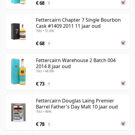
€ 68
?
Fettercairn Chapter 7 Single Bourbon
Cask #1409 2011 11 jaar oud
70cl • 51.6%
€ 68
?
Fettercairn Warehouse 2 Batch 004
2014 8 jaar oud
70cl • 48.8%
€ 73
?
Fettercairn Douglas Laing Premier
Barrel Father's Day Malt 10 jaar oud
70cl • 46%
€ 78
?