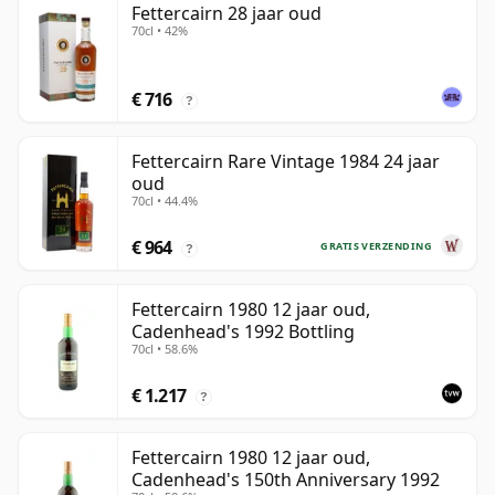
Fettercairn 28 jaar oud
70cl • 42%
€ 716
?
Fettercairn Rare Vintage 1984 24 jaar
oud
70cl • 44.4%
€ 964
GRATIS VERZENDING
?
Fettercairn 1980 12 jaar oud,
Cadenhead's 1992 Bottling
70cl • 58.6%
€ 1.217
?
Fettercairn 1980 12 jaar oud,
Cadenhead's 150th Anniversary 1992