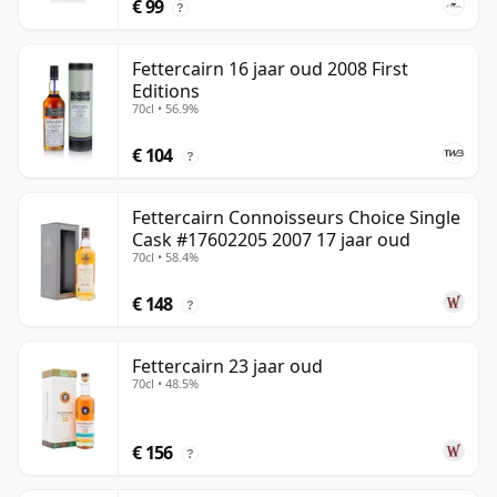
€ 99
?
Fettercairn 16 jaar oud 2008 First
Editions
70cl • 56.9%
€ 104
?
Fettercairn Connoisseurs Choice Single
Cask #17602205 2007 17 jaar oud
70cl • 58.4%
€ 148
?
Fettercairn 23 jaar oud
70cl • 48.5%
€ 156
?