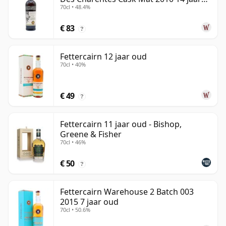
70cl • 48.4%
oud
€ 83
?
Fettercairn 12 jaar oud
70cl • 40%
€ 49
?
Fettercairn 11 jaar oud - Bishop,
Greene & Fisher
70cl • 46%
€ 50
?
Fettercairn Warehouse 2 Batch 003
2015 7 jaar oud
70cl • 50.6%