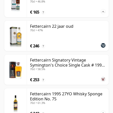
70cl • 46.8%
€ 165
?
Fettercairn 22 jaar oud
70cl • 47%
€ 246
?
Fettercairn Signatory Vintage
Symington's Choice Single Cask # 1995
70cl • 58.5%
30 jaar oud
€ 253
?
Fettercairn 1995 27YO Whisky Sponge
Edition No. 75
70cl • 61.3%