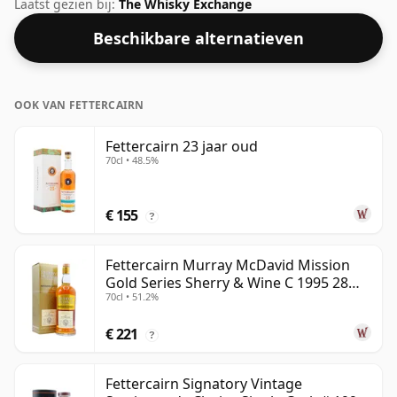
Fettercairn-distilleerderij, gelegen in de Hooglanden
Laatst gezien bij:
The Whisky Exchange
van Schotland. Wordt geleverd in een standaardfles
Beschikbare alternatieven
van 70 cl met een afwijkende sterkte van 50%.
OOK VAN FETTERCAIRN
Fettercairn 23 jaar oud
70cl • 48.5%
€ 155
?
Fettercairn Murray McDavid Mission
Gold Series Sherry & Wine C 1995 28
70cl • 51.2%
jaar oud
€ 221
?
Fettercairn Signatory Vintage