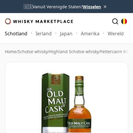
×
🇺🇸
Vanuit Verenigde Staten?
Wisselen
Schotland
Ierland
Japan
Amerika
Wereld
Home
/
Schotse whisky
/
Highland Schotse whisky
/
Fettercairn Whi