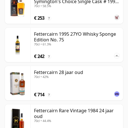
Symington's Choice Single Cask # 1995
70cl • 58.5%
30 jaar oud
€ 253
?
Fettercairn 1995 27YO Whisky Sponge
Edition No. 75
70cl • 61.3%
€ 242
?
Fettercairn 28 jaar oud
70cl • 42%
€ 714
?
Fettercairn Rare Vintage 1984 24 jaar
oud
70cl • 44.4%