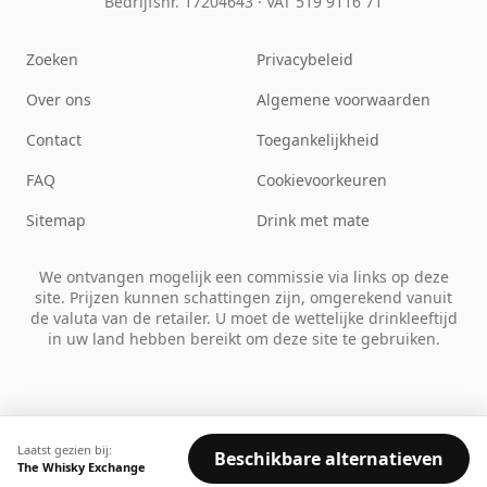
Bedrijfsnr. 17204643
·
VAT 519 9116 71
Zoeken
Privacybeleid
Over ons
Algemene voorwaarden
Contact
Toegankelijkheid
FAQ
Cookievoorkeuren
Sitemap
Drink met mate
We ontvangen mogelijk een commissie via links op deze
site. Prijzen kunnen schattingen zijn, omgerekend vanuit
de valuta van de retailer. U moet de wettelijke drinkleeftijd
in uw land hebben bereikt om deze site te gebruiken.
Laatst gezien bij:
Beschikbare alternatieven
The Whisky Exchange