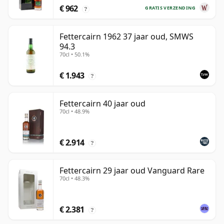
€ 962
GRATIS VERZENDING
?
Fettercairn 1962 37 jaar oud, SMWS
94.3
70cl • 50.1%
€ 1.943
?
Fettercairn 40 jaar oud
70cl • 48.9%
€ 2.914
?
Fettercairn 29 jaar oud Vanguard Rare
70cl • 48.3%
€ 2.381
?