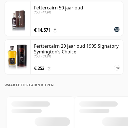
Fettercairn 50 jaar oud
70cl • 47.9%
€ 14.571
?
Ferttercairn 29 jaar oud 1995 Signatory
Symington’s Choice
70cl • 59.8%
€ 253
?
WAAR FETTERCAIRN KOPEN