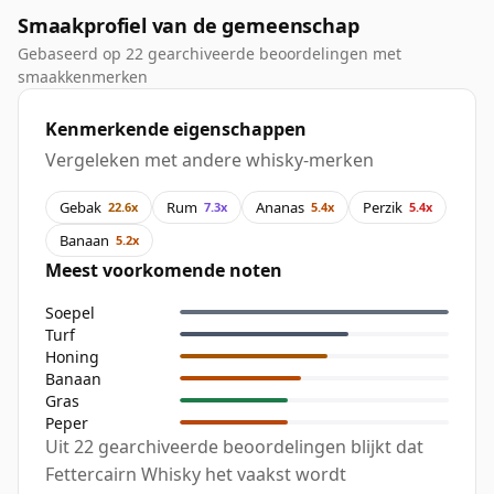
Smaakprofiel van de gemeenschap
Gebaseerd op 22 gearchiveerde beoordelingen met
smaakkenmerken
Kenmerkende eigenschappen
Vergeleken met andere whisky-merken
Gebak
Rum
Ananas
Perzik
22.6x
7.3x
5.4x
5.4x
Banaan
5.2x
Meest voorkomende noten
Soepel
Turf
Honing
Banaan
Gras
Peper
Uit 22 gearchiveerde beoordelingen blijkt dat
Fettercairn Whisky het vaakst wordt