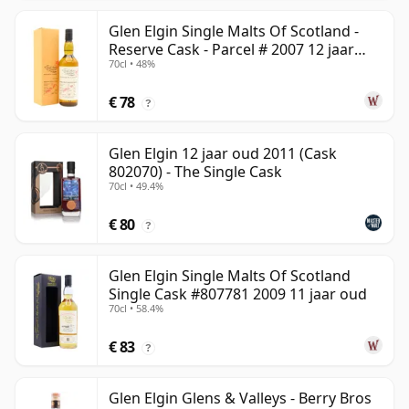
Glen Elgin Single Malts Of Scotland -
Reserve Cask - Parcel # 2007 12 jaar
70cl • 48%
oud
€ 78
?
Glen Elgin 12 jaar oud 2011 (Cask
802070) - The Single Cask
70cl • 49.4%
€ 80
?
Glen Elgin Single Malts Of Scotland
Single Cask #807781 2009 11 jaar oud
70cl • 58.4%
€ 83
?
Glen Elgin Glens & Valleys - Berry Bros