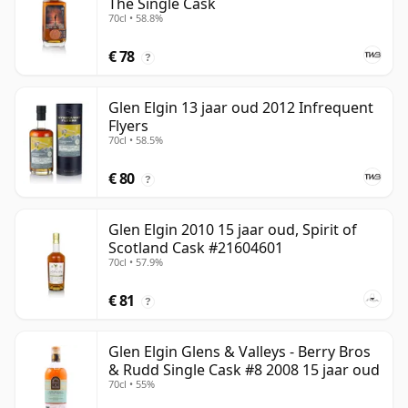
The Single Cask
70cl • 58.8%
€ 78
?
Glen Elgin 13 jaar oud 2012 Infrequent
Flyers
70cl • 58.5%
€ 80
?
Glen Elgin 2010 15 jaar oud, Spirit of
Scotland Cask #21604601
70cl • 57.9%
€ 81
?
Glen Elgin Glens & Valleys - Berry Bros
& Rudd Single Cask #8 2008 15 jaar oud
70cl • 55%