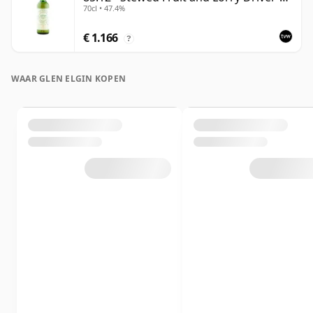
70cl • 47.4%
Black Tea
€ 1.166
?
WAAR GLEN ELGIN KOPEN