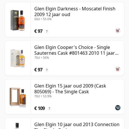
Glen Elgin Darkness - Moscatel Finish
2009 12 jaar oud
50cl • 55.6%
€ 97
?
Glen Elgin Cooper's Choice - Single
Sauternes Cask #801463 2010 11 jaar
70cl • 56%
oud
€ 97
?
Glen Elgin 15 jaar oud 2009 (Cask
805069) - The Single Cask
70cl • 53.9%
€ 109
?
Glen Elgin 10 jaar oud 2013 Connection