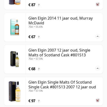
€ 87
?
Glen Elgin 2014 11 jaar oud, Murray
McDavid
70cl • 55.6%
€ 67
?
Glen Elgin 2007 12 jaar oud, Single
Malts of Scotland Cask #801513
70cl • 57.5%
€ 68
?
Glen Elgin Single Malts Of Scotland
Single Cask #801513 2007 12 jaar oud
70cl • 57.5%
€ 97
?