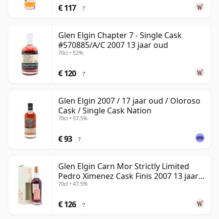
€ 117
?
Glen Elgin Chapter 7 - Single Cask
#570885/A/C 2007 13 jaar oud
70cl • 52%
€ 120
?
Glen Elgin 2007 / 17 jaar oud / Oloroso
Cask / Single Cask Nation
70cl • 57.5%
€ 93
?
Glen Elgin Carn Mor Strictly Limited
Pedro Ximenez Cask Finis 2007 13 jaar
70cl • 47.5%
oud
€ 126
?