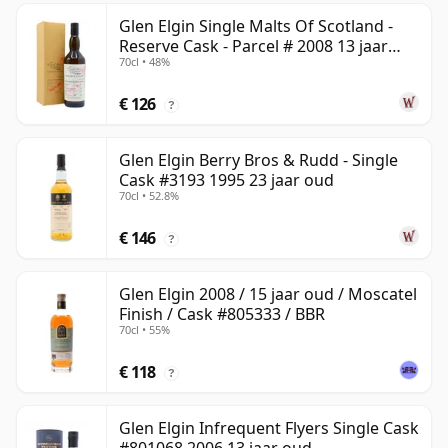
Glen Elgin Single Malts Of Scotland -
Reserve Cask - Parcel # 2008 13 jaar
70cl • 48%
oud
€ 126
?
Glen Elgin Berry Bros & Rudd - Single
Cask #3193 1995 23 jaar oud
70cl • 52.8%
€ 146
?
Glen Elgin 2008 / 15 jaar oud / Moscatel
Finish / Cask #805333 / BBR
70cl • 55%
€ 118
?
Glen Elgin Infrequent Flyers Single Cask