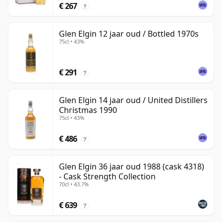
€ 267
?
Glen Elgin 12 jaar oud / Bottled 1970s
75cl • 43%
€ 291
?
Glen Elgin 14 jaar oud / United Distillers
Christmas 1990
75cl • 43%
€ 486
?
Glen Elgin 36 jaar oud 1988 (cask 4318)
- Cask Strength Collection
70cl • 43.7%
€ 639
?