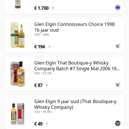
€ 1.700
?
Glen Elgin Connoisseurs Choice 1998
16 jaar oud
70cl • 46%
€ 194
?
Glen Elgin That Boutique-y Whisky
Company Batch #7 Single Mal 2006 16
50cl • 55.5%
jaar oud
€ 87
?
Glen Elgin 9 jaar oud (That Boutique-y
Whisky Company)
70cl • 45.8%
€ 49
?