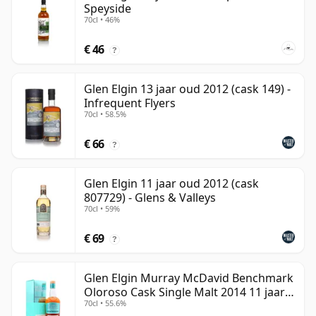
Speyside
70cl • 46%
€ 46
?
Glen Elgin 13 jaar oud 2012 (cask 149) -
Infrequent Flyers
70cl • 58.5%
€ 66
?
Glen Elgin 11 jaar oud 2012 (cask
807729) - Glens & Valleys
70cl • 59%
€ 69
?
Glen Elgin Murray McDavid Benchmark
Oloroso Cask Single Malt 2014 11 jaar
70cl • 55.6%
oud