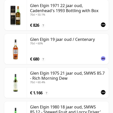
Glen Elgin 1971 22 jaar oud,
Cadenhead's 1993 Bottling with Box
70cl • 50.1%
€ 826
?
Glen Elgin 19 jaar oud / Centenary
70cl • 60%
€ 680
?
Glen Elgin 1975 21 jaar oud, SMWS 85.7
- Rich Morning Dew
70cl • 60.4%
€ 1.166
?
Glen Elgin 1980 18 jaar oud, SMWS
85.12 - Stewed Fruit and Lorry Driver's