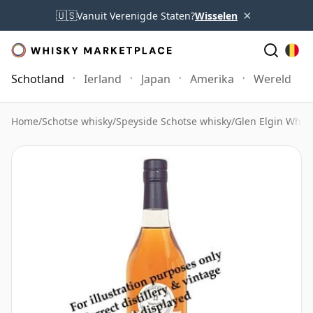
×
🇺🇸
Vanuit Verenigde Staten?
Wisselen
Schotland
Ierland
Japan
Amerika
Wereld
Home
/
Schotse whisky
/
Speyside Schotse whisky
/
Glen Elgin Whis