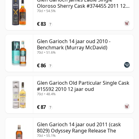
Oloroso Sherry Cask #374455 2011 12
70cl • 54.5%
jaar oud
€ 83
?
Glen Garioch 14 jaar oud 2010 -
Benchmark (Murray McDavid)
70cl • 51.6%
€ 86
?
Glen Garioch Old Particular Single Cask
#15592 2010 12 jaar oud
70cl • 48.4%
€ 87
?
Glen Garioch 14 jaar oud 2011 (cask
8029) Odyssey Range Release The
70cl • 55.1%