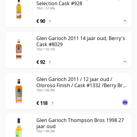
Selection Cask #928
70cl • 57.6%
€ 90
?
Glen Garioch 2011 14 jaar oud, Berry's
Cask #8029
70cl • 55.1%
€ 92
?
Glen Garioch 2011 / 12 jaar oud /
Oloroso Finish / Cask #1332 /Berry Bros
70cl • 56.9%
& Rudd
€ 118
?
Glen Garioch Thompson Bros 1998 27
jaar oud
70cl • 49.3%