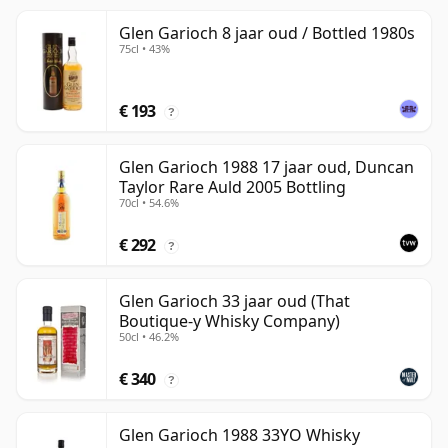
Glen Garioch 8 jaar oud / Bottled 1980s
75cl • 43%
€ 193
?
Glen Garioch 1988 17 jaar oud, Duncan
Taylor Rare Auld 2005 Bottling
70cl • 54.6%
€ 292
?
Glen Garioch 33 jaar oud (That
Boutique-y Whisky Company)
50cl • 46.2%
€ 340
?
Glen Garioch 1988 33YO Whisky