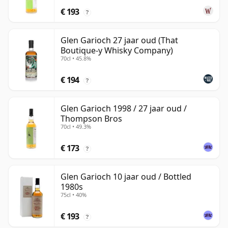
€ 193
?
Glen Garioch 27 jaar oud (That
Boutique-y Whisky Company)
70cl • 45.8%
€ 194
?
Glen Garioch 1998 / 27 jaar oud /
Thompson Bros
70cl • 49.3%
€ 173
?
Glen Garioch 10 jaar oud / Bottled
1980s
75cl • 40%
€ 193
?