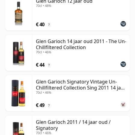
Glen Garioch 12 jaar oud
70cl • 48%
€ 40
?
Glen Garioch 14 jaar oud 2011 - The Un-
Chillfiltered Collection
70cl • 46%
€ 44
?
Glen Garioch Signatory Vintage Un-
Chillfiltered Collection Sing 2011 14 jaar
70cl • 46%
oud
€ 49
?
Glen Garioch 2011 / 14 jaar oud /
Signatory
70cl • 46%