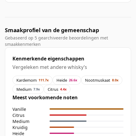
Smaakprofiel van de gemeenschap
Gebaseerd op 5 gearchiveerde beoordelingen met
smaakkenmerken
Kenmerkende eigenschappen
Vergeleken met andere whisky’s
Kardemom
Heide
Nootmuskaat
111.7x
26.6x
8.0x
Medium
Citrus
7.9x
4.4x
Meest voorkomende noten
Vanille
Citrus
Medium
Kruidig
Heide