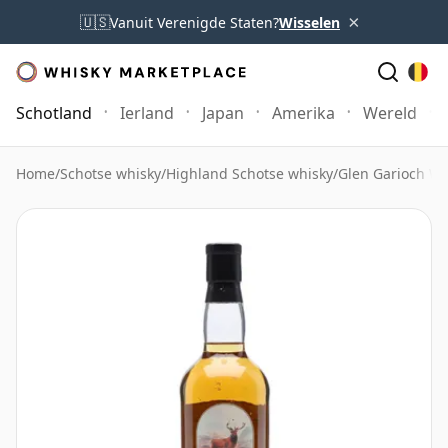
×
🇺🇸
Vanuit Verenigde Staten?
Wisselen
Schotland
Ierland
Japan
Amerika
Wereld
Home
/
Schotse whisky
/
Highland Schotse whisky
/
Glen Garioch Wh