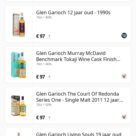
Glen Garioch 12 jaar oud - 1990s
70cl • 40%
€ 97
?
Glen Garioch Murray McDavid
Benchmark Tokaji Wine Cask Finish
70cl • 46%
2010 11 jaar oud
€ 97
?
Glen Garioch The Court Of Redonda
Series One - Single Malt 2011 12 jaar
70cl • 50%
oud
€ 97
?
Glen Garioch Living Souls 19 jaar oud