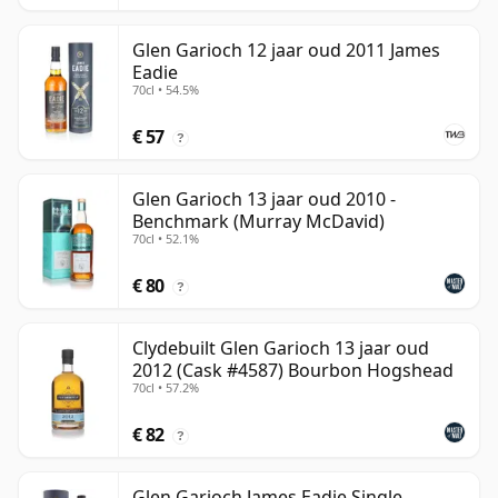
Glen Garioch 12 jaar oud 2011 James
Eadie
70cl • 54.5%
€ 57
?
Glen Garioch 13 jaar oud 2010 -
Benchmark (Murray McDavid)
70cl • 52.1%
€ 80
?
Clydebuilt Glen Garioch 13 jaar oud
2012 (Cask #4587) Bourbon Hogshead
70cl • 57.2%
€ 82
?
Glen Garioch James Eadie Single