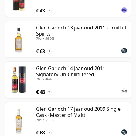
€ 43
?
Glen Garioch 13 jaar oud 2011 - Fruitful
Spirits
70cl • 56.9%
€ 63
?
Glen Garioch 14 jaar oud 2011
Signatory Un-Chillfiltered
70cl • 46%
€ 48
?
Glen Garioch 17 jaar oud 2009 Single
Cask (Master of Malt)
70cl • 51.1%
€ 68
?