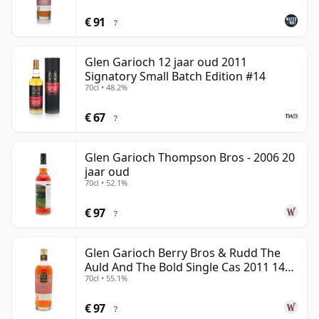
€ 91
?
Glen Garioch 12 jaar oud 2011
Signatory Small Batch Edition #14
70cl • 48.2%
€ 67
?
Glen Garioch Thompson Bros - 2006 20
jaar oud
70cl • 52.1%
€ 97
?
Glen Garioch Berry Bros & Rudd The
Auld And The Bold Single Cas 2011 14
70cl • 55.1%
jaar oud
€ 97
?