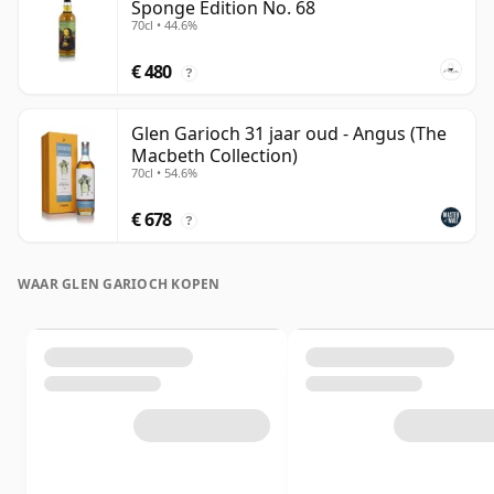
Sponge Edition No. 68
70cl • 44.6%
€ 480
?
Glen Garioch 31 jaar oud - Angus (The
Macbeth Collection)
70cl • 54.6%
€ 678
?
WAAR GLEN GARIOCH KOPEN