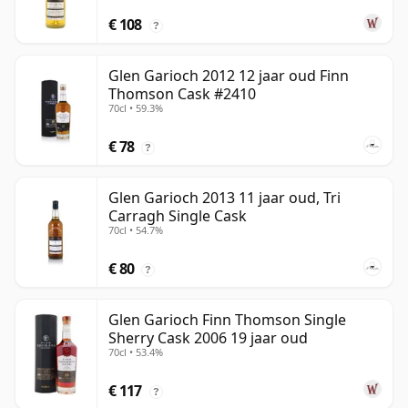
€ 108
?
Glen Garioch 2012 12 jaar oud Finn
Thomson Cask #2410
70cl • 59.3%
€ 78
?
Glen Garioch 2013 11 jaar oud, Tri
Carragh Single Cask
70cl • 54.7%
€ 80
?
Glen Garioch Finn Thomson Single
Sherry Cask 2006 19 jaar oud
70cl • 53.4%
€ 117
?