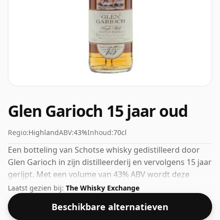
Glen Garioch 15 jaar oud
Regio:
Highland
ABV:
43%
Inhoud:
70cl
Een botteling van Schotse whisky gedistilleerd door
Glen Garioch in zijn distilleerderij en vervolgens 15 jaar
gerijpt. Met een volume van 43% ABV wordt deze
whisky op een optimale drinksterkte gebotteld. Puur
Laatst gezien bij:
The Whisky Exchange
of met een druppel water genoten.
Beschikbare alternatieven