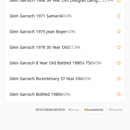
Glen Garioch 1968 36 Year Old Douglas Laing Platinum Selection
55.9%
Glen Garioch 1971 Samaroli
43%
Glen Garioch 1975 Jean Boyer
43%
Glen Garioch 1978 30 Year Old
57.8%
Glen Garioch 8 Year Old Bottled 1980's 75cl
43%
Glen Garioch Bicentenary 37 Year Old
43%
Glen Garioch Bottled 1980s
43%
BESCHIKBAARHEID:
Goed
Gemiddeld
Beperkt