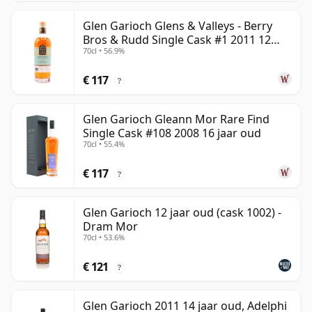
Glen Garioch Glens & Valleys - Berry
Bros & Rudd Single Cask #1 2011 12
70cl • 56.9%
jaar oud
€ 117
?
Glen Garioch Gleann Mor Rare Find
Single Cask #108 2008 16 jaar oud
70cl • 55.4%
€ 117
?
Glen Garioch 12 jaar oud (cask 1002) -
Dram Mor
70cl • 53.6%
€ 121
?
Glen Garioch 2011 14 jaar oud, Adelphi