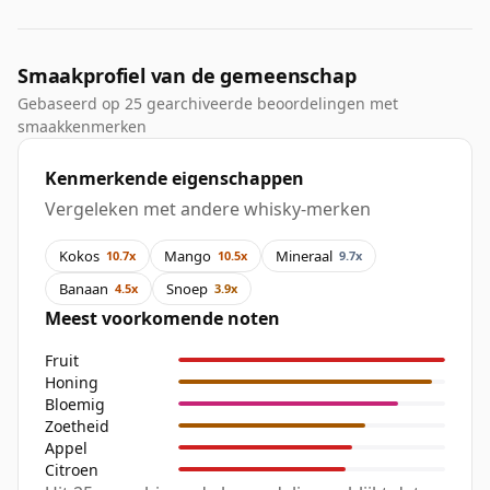
Smaakprofiel van de gemeenschap
Gebaseerd op 25 gearchiveerde beoordelingen met
smaakkenmerken
Kenmerkende eigenschappen
Vergeleken met andere whisky-merken
Kokos
Mango
Mineraal
10.7x
10.5x
9.7x
Banaan
Snoep
4.5x
3.9x
Meest voorkomende noten
Fruit
Honing
Bloemig
Zoetheid
Appel
Citroen