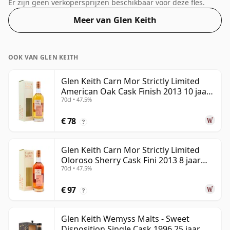
van 46%, deze wordt geleverd in de normale grootte
Er zijn geen verkopersprijzen beschikbaar voor deze fles.
van 70cl.
Meer van Glen Keith
OOK VAN GLEN KEITH
Glen Keith Carn Mor Strictly Limited
American Oak Cask Finish 2013 10 jaar
70cl • 47.5%
oud
€ 78
?
Glen Keith Carn Mor Strictly Limited
Oloroso Sherry Cask Fini 2013 8 jaar
70cl • 47.5%
oud
€ 97
?
Glen Keith Wemyss Malts - Sweet
Disposition Single Cask 1996 25 jaar