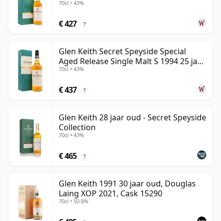
70cl • 43%
oud
€ 427
?
Glen Keith Secret Speyside Special
Aged Release Single Malt S 1994 25 jaar
70cl • 43%
oud
€ 437
?
Glen Keith 28 jaar oud - Secret Speyside
Collection
70cl • 43%
€ 465
?
Glen Keith 1991 30 jaar oud, Douglas
Laing XOP 2021, Cask 15290
70cl • 50.8%