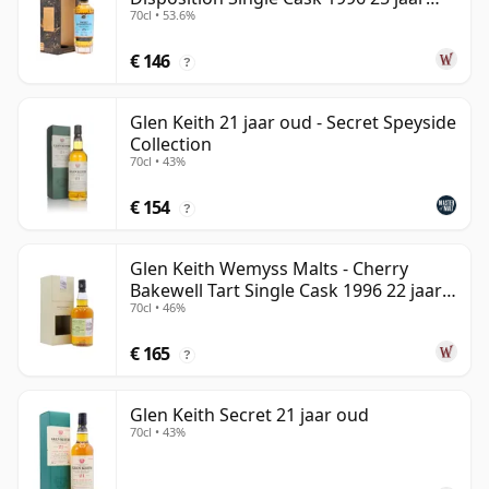
70cl • 53.6%
oud
€ 146
?
Glen Keith 21 jaar oud - Secret Speyside
Collection
70cl • 43%
€ 154
?
Glen Keith Wemyss Malts - Cherry
Bakewell Tart Single Cask 1996 22 jaar
70cl • 46%
oud
€ 165
?
Glen Keith Secret 21 jaar oud
70cl • 43%