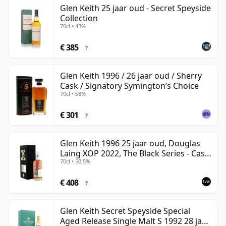
Glen Keith 25 jaar oud - Secret Speyside
Collection
70cl • 43%
€ 385
?
Glen Keith 1996 / 26 jaar oud / Sherry
Cask / Signatory Symington’s Choice
70cl • 58%
€ 301
?
Glen Keith 1996 25 jaar oud, Douglas
Laing XOP 2022, The Black Series - Cask
70cl • 50.5%
15466
€ 408
?
Glen Keith Secret Speyside Special
Aged Release Single Malt S 1992 28 jaar