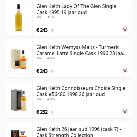
Glen Keith Lady Of The Glen Single
Cask 1995 19 jaar oud
70cl • 51.1%
€ 243
?
Glen Keith Wemyss Malts - Turmeric
Caramel Latte Single Cask 1996 23 jaar
70cl • 54.6%
oud
€ 243
?
Glen Keith Connoisseurs Choice Single
Cask #56480 1998 26 jaar oud
70cl • 54.9%
€ 252
?
Glen Keith 26 jaar oud 1996 (cask 7) -
Cask Strength Collection