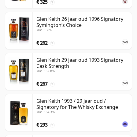
€ 325
?
Glen Keith 26 jaar oud 1996 Signatory
Symington’s Choice
70cl • 58%
€ 262
?
Glen Keith 29 jaar oud 1993 Signatory
Cask Strength
70cl • 52.8%
€ 267
?
Glen Keith 1993 / 29 jaar oud /
Signatory for The Whisky Exchange
70cl • 54.3%
€ 293
?