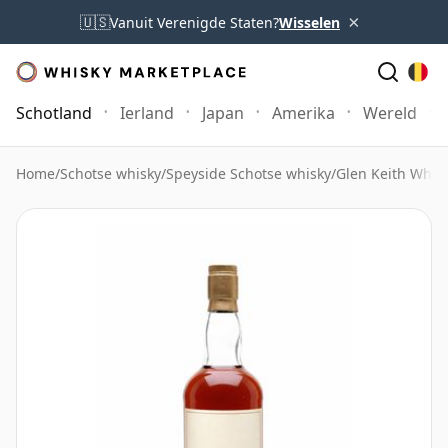
×
🇺🇸
Vanuit Verenigde Staten?
Wisselen
Schotland
Ierland
Japan
Amerika
Wereld
Home
/
Schotse whisky
/
Speyside Schotse whisky
/
Glen Keith Whis