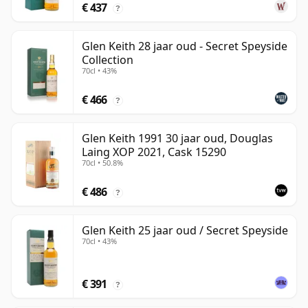
€ 437
?
Glen Keith 28 jaar oud - Secret Speyside
Collection
70cl • 43%
€ 466
?
Glen Keith 1991 30 jaar oud, Douglas
Laing XOP 2021, Cask 15290
70cl • 50.8%
€ 486
?
Glen Keith 25 jaar oud / Secret Speyside
70cl • 43%
€ 391
?