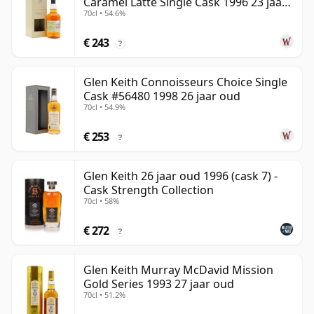
Caramel Latte Single Cask 1996 23 jaar
70cl • 54.6%
oud
€ 243
?
Glen Keith Connoisseurs Choice Single
Cask #56480 1998 26 jaar oud
70cl • 54.9%
€ 253
?
Glen Keith 26 jaar oud 1996 (cask 7) -
Cask Strength Collection
70cl • 58%
€ 272
?
Glen Keith Murray McDavid Mission
Gold Series 1993 27 jaar oud
70cl • 51.2%