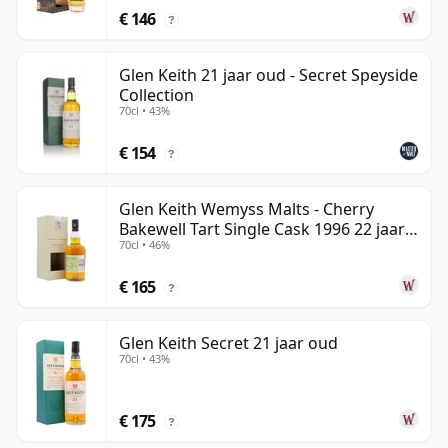
€ 146
?
Glen Keith 21 jaar oud - Secret Speyside
Collection
70cl • 43%
€ 154
?
Glen Keith Wemyss Malts - Cherry
Bakewell Tart Single Cask 1996 22 jaar
70cl • 46%
oud
€ 165
?
Glen Keith Secret 21 jaar oud
70cl • 43%
€ 175
?