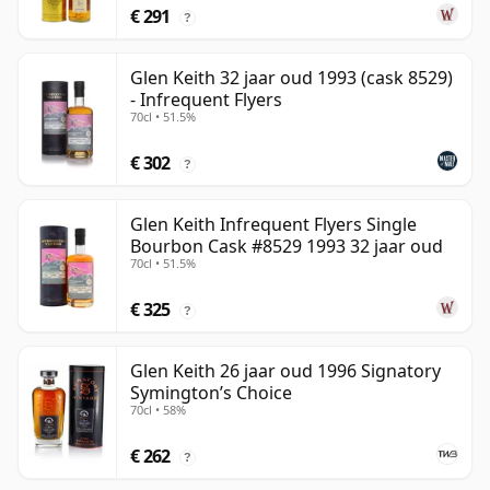
€ 291
?
Glen Keith 32 jaar oud 1993 (cask 8529)
- Infrequent Flyers
70cl • 51.5%
€ 302
?
Glen Keith Infrequent Flyers Single
Bourbon Cask #8529 1993 32 jaar oud
70cl • 51.5%
€ 325
?
Glen Keith 26 jaar oud 1996 Signatory
Symington’s Choice
70cl • 58%
€ 262
?