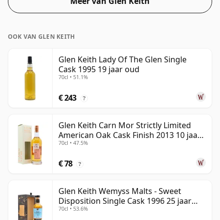
Meer van Glen Keith
OOK VAN GLEN KEITH
Glen Keith Lady Of The Glen Single
Cask 1995 19 jaar oud
70cl • 51.1%
€ 243
?
Glen Keith Carn Mor Strictly Limited
American Oak Cask Finish 2013 10 jaar
70cl • 47.5%
oud
€ 78
?
Glen Keith Wemyss Malts - Sweet
Disposition Single Cask 1996 25 jaar
70cl • 53.6%
oud