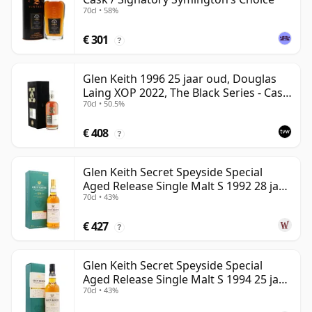
70cl • 58%
€ 301
?
Glen Keith 1996 25 jaar oud, Douglas
Laing XOP 2022, The Black Series - Cask
70cl • 50.5%
15466
€ 408
?
Glen Keith Secret Speyside Special
Aged Release Single Malt S 1992 28 jaar
70cl • 43%
oud
€ 427
?
Glen Keith Secret Speyside Special
Aged Release Single Malt S 1994 25 jaar
70cl • 43%
oud