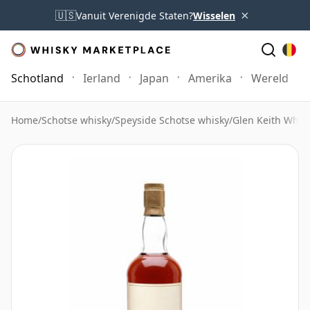
×
🇺🇸
Vanuit Verenigde Staten?
Wisselen
Schotland
Ierland
Japan
Amerika
Wereld
Home
/
Schotse whisky
/
Speyside Schotse whisky
/
Glen Keith Whis