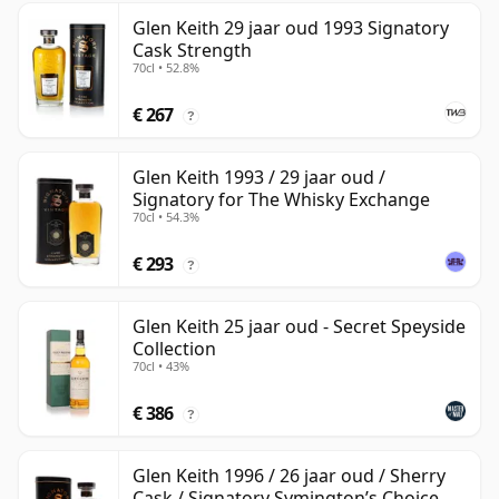
Glen Keith 29 jaar oud 1993 Signatory
Cask Strength
70cl • 52.8%
€ 267
?
Glen Keith 1993 / 29 jaar oud /
Signatory for The Whisky Exchange
70cl • 54.3%
€ 293
?
Glen Keith 25 jaar oud - Secret Speyside
Collection
70cl • 43%
€ 386
?
Glen Keith 1996 / 26 jaar oud / Sherry
Cask / Signatory Symington’s Choice