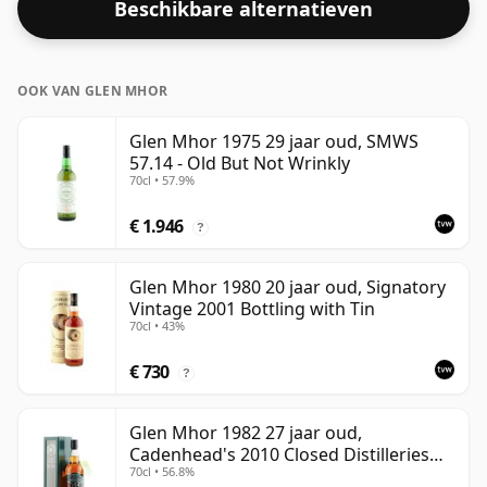
Beschikbare alternatieven
een alcoholpercentage van 52,8% heeft.
OOK VAN GLEN MHOR
Glen Mhor 1975 29 jaar oud, SMWS
57.14 - Old But Not Wrinkly
70cl • 57.9%
€ 1.946
?
Glen Mhor 1980 20 jaar oud, Signatory
Vintage 2001 Bottling with Tin
70cl • 43%
€ 730
?
Glen Mhor 1982 27 jaar oud,
Cadenhead's 2010 Closed Distilleries
70cl • 56.8%
Bottling - Sherry Cask