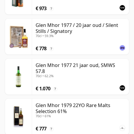
€ 973
?
Glen Mhor 1977 / 20 jaar oud / Silent
Stills / Signatory
70cl • 59.3%
€ 778
?
Glen Mhor 1977 21 jaar oud, SMWS
57.8
70cl • 62.2%
€ 1.070
?
Glen Mhor 1979 22YO Rare Malts
Selection 61%
70cl • 61%
€ 777
?