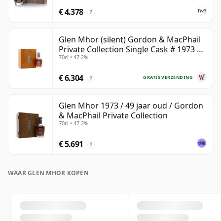
€ 4.378
?
Glen Mhor (silent) Gordon & MacPhail
Private Collection Single Cask # 1973 49
70cl • 47.2%
jaar oud
€ 6.304
GRATIS VERZENDING
?
Glen Mhor 1973 / 49 jaar oud / Gordon
& MacPhail Private Collection
70cl • 47.2%
€ 5.691
?
WAAR GLEN MHOR KOPEN