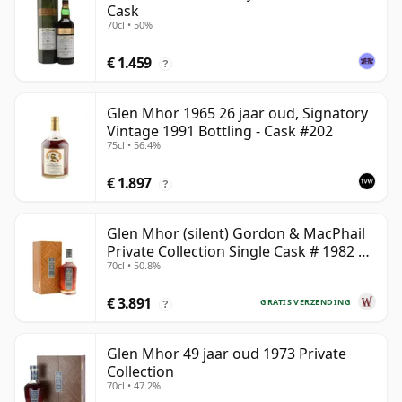
Cask
70cl • 50%
€ 1.459
?
Glen Mhor 1965 26 jaar oud, Signatory
Vintage 1991 Bottling - Cask #202
75cl • 56.4%
€ 1.897
?
Glen Mhor (silent) Gordon & MacPhail
Private Collection Single Cask # 1982 40
70cl • 50.8%
jaar oud
€ 3.891
GRATIS VERZENDING
?
Glen Mhor 49 jaar oud 1973 Private
Collection
70cl • 47.2%