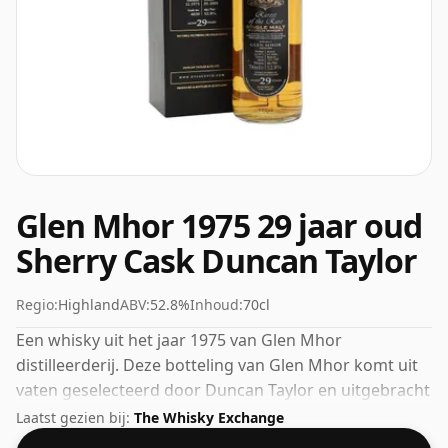
Glen Mhor 1975 29 jaar oud
Sherry Cask Duncan Taylor
Regio:
Highland
ABV:
52.8%
Inhoud:
70cl
Een whisky uit het jaar 1975 van Glen Mhor
distilleerderij. Deze botteling van Glen Mhor komt uit
vaten geselecteerd door Duncan Taylor en uitgebracht
in 2005. Fans van whisky's met een hogere sterkte
Laatst gezien bij:
The Whisky Exchange
zullen niet teleurgesteld zijn door deze botteling, die