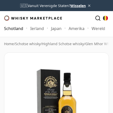
×
🇺🇸
Vanuit Verenigde Staten?
Wisselen
Schotland
Ierland
Japan
Amerika
Wereld
Home
/
Schotse whisky
/
Highland Schotse whisky
/
Glen Mhor Whis