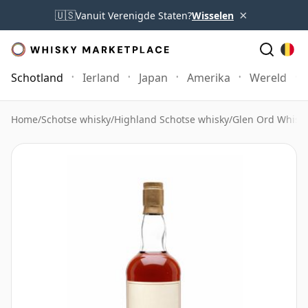
×
🇺🇸
Vanuit Verenigde Staten?
Wisselen
Schotland
Ierland
Japan
Amerika
Wereld
Home
/
Schotse whisky
/
Highland Schotse whisky
/
Glen Ord Whisk