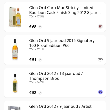
Glen Ord Carn Mor Strictly Limited
Bourbon Cask Finish Sing 2012 8 jaar
70cl • 47.5%
oud
€ 68
?
Glen Ord 9 jaar oud 2016 Signatory
100-Proof Edition #66
70cl • 57.1%
€ 51
?
Glen Ord 2012 / 13 jaar oud /
Thompson Bros
70cl • 54.7%
€ 58
?
Glen Ord 2012 / 9 jaar oud / Artist