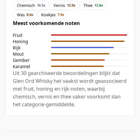
Chemisch
Vernis
Thee
18.5x
12.9x
12.8x
Was
Koekjes
8.6x
7.9x
Meest voorkomende noten
Fruit
Honing
Rijk
Mout
Gember
Karamel
Uit 30 gearchiveerde beoordelingen blijkt dat
Glen Ord Whisky het vaakst wordt geassocieerd
met fruit, honing en rijk-noten, waarbij
chemisch, vernis en thee vaker voorkomt dan
het categorie-gemiddelde.