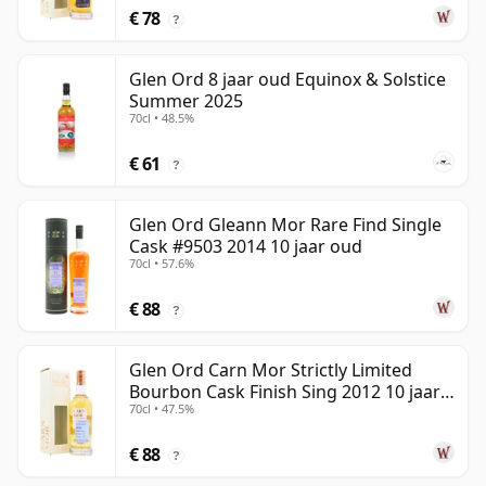
€ 78
?
Glen Ord 8 jaar oud Equinox & Solstice
Summer 2025
70cl • 48.5%
€ 61
?
Glen Ord Gleann Mor Rare Find Single
Cask #9503 2014 10 jaar oud
70cl • 57.6%
€ 88
?
Glen Ord Carn Mor Strictly Limited
Bourbon Cask Finish Sing 2012 10 jaar
70cl • 47.5%
oud
€ 88
?