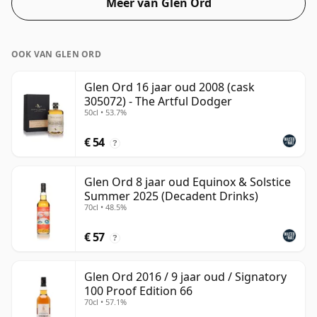
Meer van Glen Ord
OOK VAN GLEN ORD
Glen Ord 16 jaar oud 2008 (cask
305072) - The Artful Dodger
50cl • 53.7%
€ 54
?
Glen Ord 8 jaar oud Equinox & Solstice
Summer 2025 (Decadent Drinks)
70cl • 48.5%
€ 57
?
Glen Ord 2016 / 9 jaar oud / Signatory
100 Proof Edition 66
70cl • 57.1%