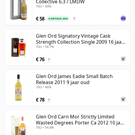
Collective 6.3 / LMDW
70cl • 43%
€ 58
KORTING 20%
?
Glen Ord Signatory Vintage Cask
Strength Collection Single 2009 16 jaar
70cl • 56.7%
oud
€ 76
?
Glen Ord James Eadie Small Batch
Release 2011 9 jaar oud
70cl • 46%
€ 78
?
Glen Ord Carn Mor Strictly Limited
Wasted Degrees Porter Ca 2012 10 jaar
70cl • 54.8%
oud