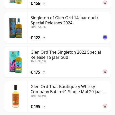
€ 156
?
Singleton of Glen Ord 14 jaar oud /
Special Releases 2024
70cl • 54.7%
€ 122
?
Glen Ord The Singleton 2022 Special
Release 15 jaar oud
70cl • 54.2%
€ 175
?
Glen Ord That Boutique-y Whisky
Company Batch #1 Single Mal 20 jaar
50cl • 51.9%
oud
€ 195
?