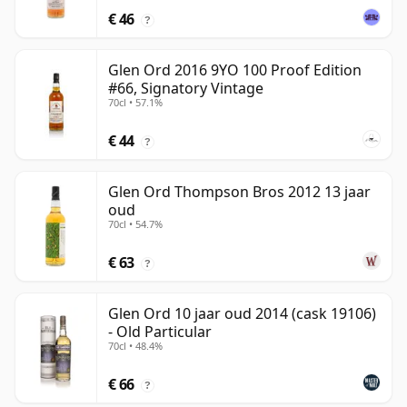
€ 46
?
Glen Ord 2016 9YO 100 Proof Edition
#66, Signatory Vintage
70cl • 57.1%
€ 44
?
Glen Ord Thompson Bros 2012 13 jaar
oud
70cl • 54.7%
€ 63
?
Glen Ord 10 jaar oud 2014 (cask 19106)
- Old Particular
70cl • 48.4%
€ 66
?