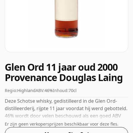
Glen Ord 11 jaar oud 2000
Provenance Douglas Laing
Regio:
Highland
ABV:
46%
Inhoud:
70cl
Deze Schotse whisky, gedistilleerd in de Glen Ord-
distilleerderij, rijpte 11 jaar voordat hij werd gebotteld.
46% wordt door velen beschouwd als een goed ABV
voor het ervaren van het 'mondgevoel' en de volle
Er zijn geen verkopersprijzen beschikbaar voor deze fles.
smaak van whisky.