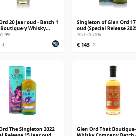
Ord 20 jaar oud - Batch 1
Singleton of Glen Ord 17
 Boutique-y Whisky
oud (Special Release 202
any)
 51.9%
70cl • 55.5%
€ 143
?
?
Ord The Singleton 2022
Glen Ord That Boutique
al Release 15 jaar oud
Whisky Company Batch 