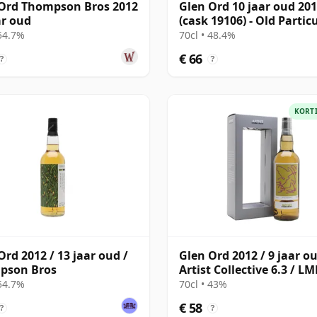
Ord Thompson Bros 2012
Glen Ord 10 jaar oud 20
ar oud
(cask 19106) - Old Partic
 54.7%
70cl • 48.4%
€ 66
?
?
KORT
Ord 2012 / 13 jaar oud /
Glen Ord 2012 / 9 jaar ou
pson Bros
Artist Collective 6.3 / 
 54.7%
70cl • 43%
€ 58
?
?