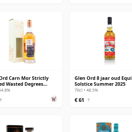
Ord Carn Mor Strictly
Glen Ord 8 jaar oud Equ
ed Wasted Degrees
Solstice Summer 2025
r Ca 2012 10 jaar oud
 54.8%
70cl • 48.5%
€ 61
?
?