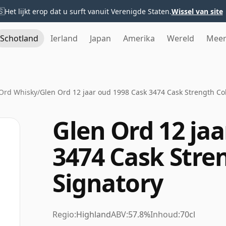
🇸
Het lijkt erop dat u surft vanuit Verenigde Staten.
Wissel van site
Schotland
Ierland
Japan
Amerika
Wereld
Mee
Ord Whisky
/
Glen Ord 12 jaar oud 1998 Cask 3474 Cask Strength Col
Glen Ord 12 ja
3474 Cask Stre
Signatory
Regio:
Highland
ABV:
57.8%
Inhoud:
70cl