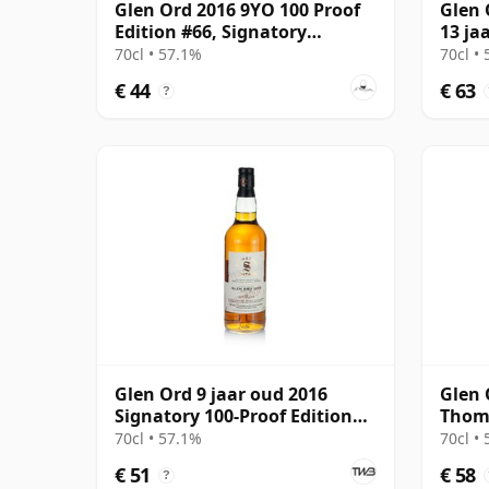
Glen Ord 2016 9YO 100 Proof
Glen 
Edition #66, Signatory
13 ja
Vintage
70cl • 57.1%
70cl •
€ 44
€ 63
?
Glen Ord 9 jaar oud 2016
Glen 
Signatory 100-Proof Edition
Thom
#66
70cl • 57.1%
70cl •
€ 51
€ 58
?