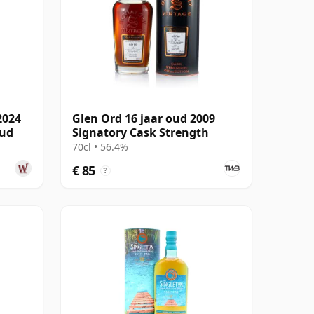
2024
Glen Ord 16 jaar oud 2009
oud
Signatory Cask Strength
70cl • 56.4%
€ 85
?