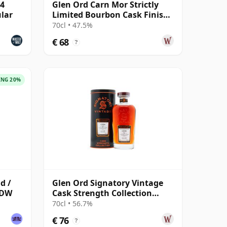
14
Glen Ord Carn Mor Strictly
ular
Limited Bourbon Cask Finish
Sing 2012 8 jaar oud
70cl • 47.5%
€ 68
?
ING 20%
d /
Glen Ord Signatory Vintage
LMDW
Cask Strength Collection
Single 2009 16 jaar oud
70cl • 56.7%
€ 76
?