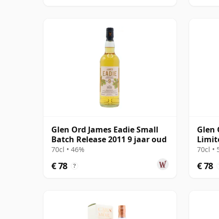
Glen Ord James Eadie Small
Glen 
Batch Release 2011 9 jaar oud
Limit
Porte
70cl • 46%
70cl •
€ 78
€ 78
?