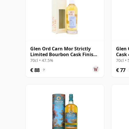
Glen Ord Carn Mor Strictly
Glen 
Limited Bourbon Cask Finish
Cask 
Sing 2012 10 jaar oud
Stren
70cl • 47.5%
70cl •
€ 88
€ 77
?