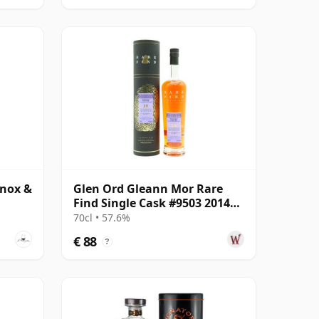
inox &
Glen Ord Gleann Mor Rare
Find Single Cask #9503 2014
10 jaar oud
70cl • 57.6%
€ 88
?