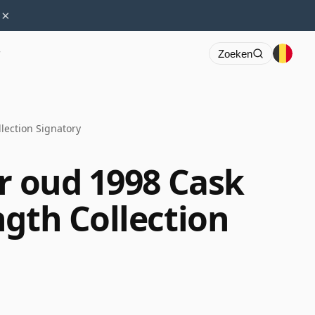
×
r
Zoeken
lection Signatory
ar oud 1998 Cask
ngth Collection