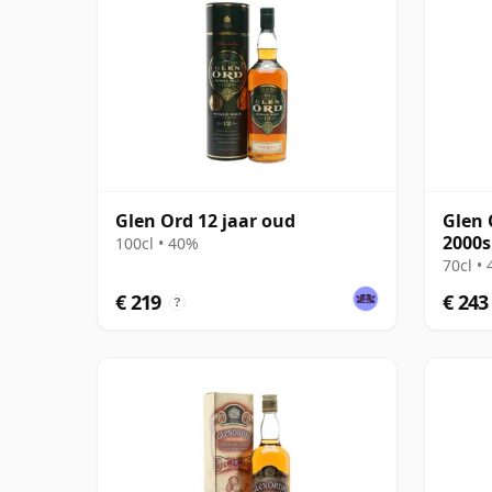
Glen Ord 12 jaar oud
Glen 
2000s
100cl • 40%
70cl •
€ 219
€ 243
?