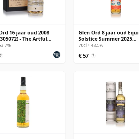
Ord 16 jaar oud 2008
Glen Ord 8 jaar oud Equ
 305072) - The Artful
Solstice Summer 2025
er
(Decadent Drinks)
 53.7%
70cl • 48.5%
€ 57
?
?