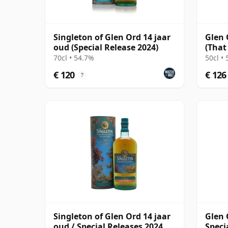
Singleton of Glen Ord 14 jaar
Glen 
oud (Special Release 2024)
(That
Comp
70cl • 54.7%
50cl •
€ 120
€ 126
?
Singleton of Glen Ord 14 jaar
Glen 
oud / Special Releases 2024
Speci