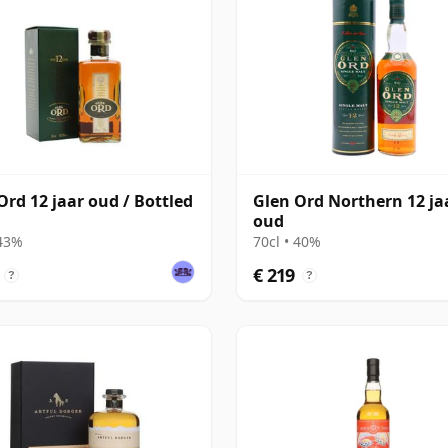
Ord 12 jaar oud / Bottled
Glen Ord Northern 12 ja
oud
 43%
70cl • 40%
€ 219
?
?