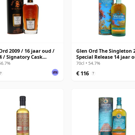
Ord 2009 / 16 jaar oud /
Glen Ord The Singleton 
4 / Signatory Cask
Special Release 14 jaar 
gth
 56.7%
70cl • 54.7%
€ 116
?
?