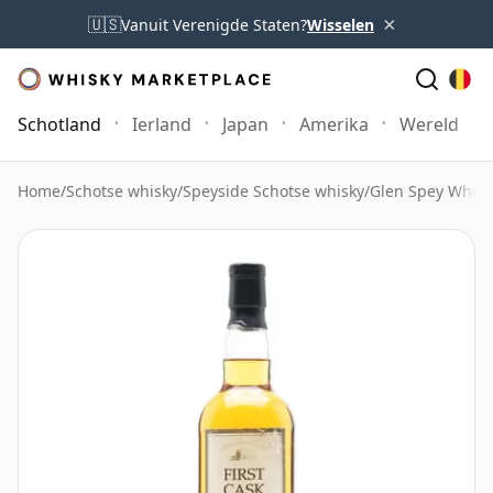
×
🇺🇸
Vanuit Verenigde Staten?
Wisselen
Schotland
Ierland
Japan
Amerika
Wereld
Home
/
Schotse whisky
/
Speyside Schotse whisky
/
Glen Spey Whisk