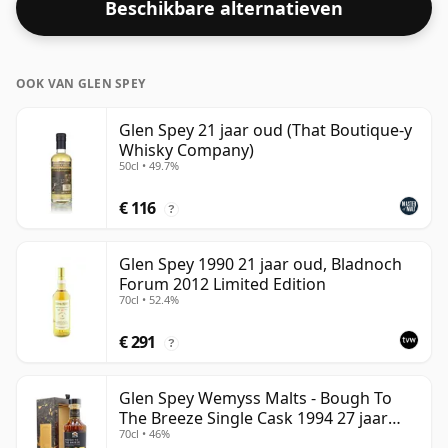
Beschikbare alternatieven
'mondgevoel' en de volle smaak van whisky.
OOK VAN GLEN SPEY
Glen Spey 21 jaar oud (That Boutique-y
Whisky Company)
50cl • 49.7%
€ 116
?
Glen Spey 1990 21 jaar oud, Bladnoch
Forum 2012 Limited Edition
70cl • 52.4%
€ 291
?
Glen Spey Wemyss Malts - Bough To
The Breeze Single Cask 1994 27 jaar
70cl • 46%
oud