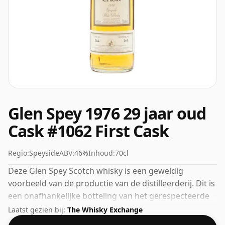
Glen Spey 1976 29 jaar oud
Cask #1062 First Cask
Regio:
Speyside
ABV:
46%
Inhoud:
70cl
Deze Glen Spey Scotch whisky is een geweldig
voorbeeld van de productie van de distilleerderij. Dit is
een onafhankelijke botteling van het gerespecteerde
whiskybedrijf First Cask. 46% wordt door velen
Laatst gezien bij:
The Whisky Exchange
beschouwd als een goed ABV voor het ervaren van het