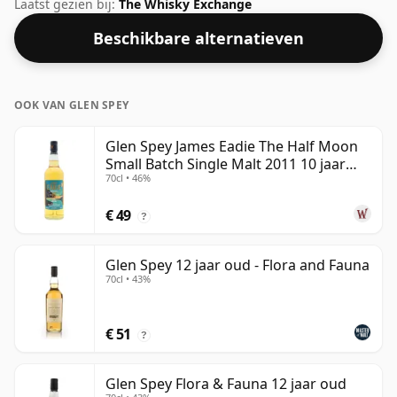
fles van 70 cl en wordt gebotteld op een gezond
Laatst gezien bij:
The Whisky Exchange
alcoholpercentage van 43%.
Beschikbare alternatieven
OOK VAN GLEN SPEY
Glen Spey James Eadie The Half Moon
Small Batch Single Malt 2011 10 jaar
70cl • 46%
oud
€ 49
?
Glen Spey 12 jaar oud - Flora and Fauna
70cl • 43%
€ 51
?
Glen Spey Flora & Fauna 12 jaar oud