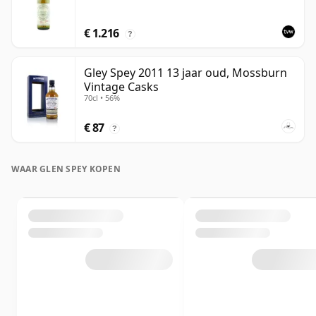
€ 1.216
?
Gley Spey 2011 13 jaar oud, Mossburn
Vintage Casks
70cl • 56%
€ 87
?
WAAR GLEN SPEY KOPEN