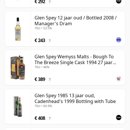
€ 292
?
Glen Spey 12 jaar oud / Bottled 2008 /
Manager's Dram
70cl • 53.5%
€ 243
?
Glen Spey Wemyss Malts - Bough To
The Breeze Single Cask 1994 27 jaar
70cl • 46%
oud
€ 389
?
Glen Spey 1985 13 jaar oud,
Cadenhead's 1999 Bottling with Tube
70cl • 60.9%
€ 408
?