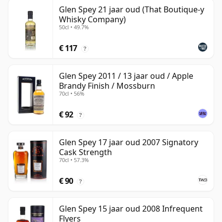
Glen Spey 21 jaar oud (That Boutique-y
Whisky Company)
50cl • 49.7%
€ 117
?
Glen Spey 2011 / 13 jaar oud / Apple
Brandy Finish / Mossburn
70cl • 56%
€ 92
?
Glen Spey 17 jaar oud 2007 Signatory
Cask Strength
70cl • 57.3%
€ 90
?
Glen Spey 15 jaar oud 2008 Infrequent
Flyers