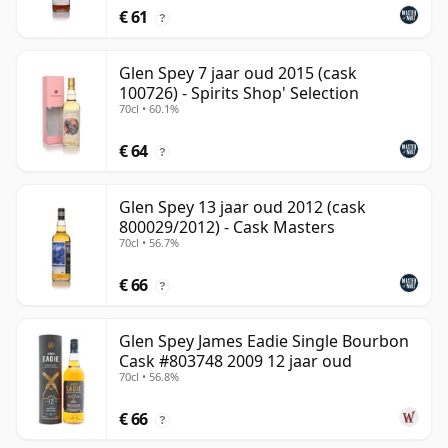
€ 61
?
Glen Spey 7 jaar oud 2015 (cask
100726) - Spirits Shop' Selection
70cl • 60.1%
€ 64
?
Glen Spey 13 jaar oud 2012 (cask
800029/2012) - Cask Masters
70cl • 56.7%
€ 66
?
Glen Spey James Eadie Single Bourbon
Cask #803748 2009 12 jaar oud
70cl • 56.8%
€ 66
?