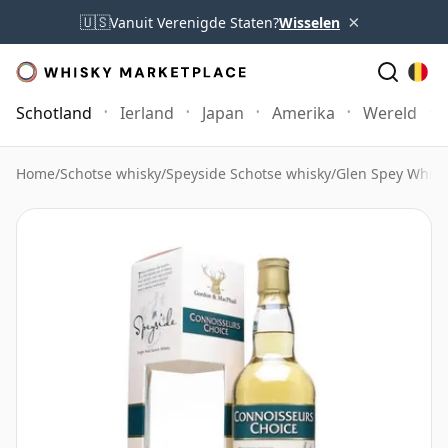
×
🇺🇸
Vanuit Verenigde Staten?
Wisselen
Schotland
Ierland
Japan
Amerika
Wereld
Home
/
Schotse whisky
/
Speyside Schotse whisky
/
Glen Spey Whisk