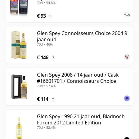
70cl • 54.8%
€ 93
?
Glen Spey Connoisseurs Choice 2004 9
jaar oud
70cl • 46%
€ 146
?
Glen Spey 2008 / 14 jaar oud / Cask
#16601701 / Connoisseurs Choice
70cl • 57.4%
€ 114
?
Glen Spey 1990 21 jaar oud, Bladnoch
Forum 2012 Limited Edition
70cl • 52.4%