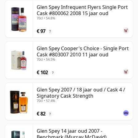
Glen Spey Infrequent Flyers Single Port
Cask #800062 2008 15 jaar oud
70cl • 54.8%
€ 97
?
Glen Spey Cooper's Choice - Single Port
Cask #803007 2010 11 jaar oud
70cl • 54.5%
€ 102
?
Glen Spey 2007 / 18 jaar oud / Cask 4 /
Signatory Cask Strength
70cl • 57.4%
€ 82
?
Glen Spey 14 jaar oud 2007 -
Benchmark (Murray McDavid)