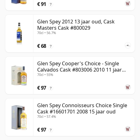
€ 91
?
Glen Spey 2012 13 jaar oud, Cask
Masters Cask #800029
70cl • 56.7%
€ 68
?
Glen Spey Cooper's Choice - Single
Calvados Cask #803006 2010 11 jaar
70cl • 55%
oud
€ 97
?
Glen Spey Connoisseurs Choice Single
Cask #16601701 2008 15 jaar oud
70cl • 57.4%
€ 97
?