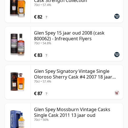
Cask Strength Collection
70cl • 57.4%
€ 82
?
Glen Spey 15 jaar oud 2008 (cask
800062) - Infrequent Flyers
70cl • 54.8%
€ 83
?
Glen Spey Signatory Vintage Single
Oloroso Sherry Cask #4 2007 18 jaar
70cl • 57.4%
oud
€ 87
?
Glen Spey Mossburn Vintage Casks
Single Cask 2011 13 jaar oud
70cl • 56%