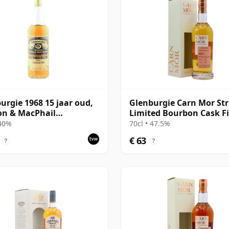
urgie 1968 15 jaar oud,
Glenburgie Carn Mor Str
on & MacPhail
Limited Bourbon Cask F
isseurs Choice
Sing 2013 8 jaar oud
 40%
70cl • 47.5%
€ 63
?
?