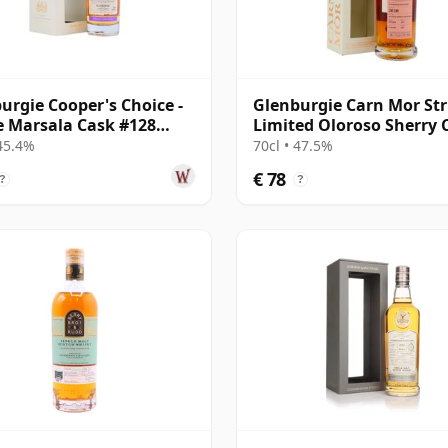
urgie Cooper's Choice -
Glenburgie Carn Mor Str
e Marsala Cask #128
Limited Oloroso Sherry 
8 jaar oud
Fini 2010 11 jaar oud
 45.4%
70cl • 47.5%
€ 78
?
?