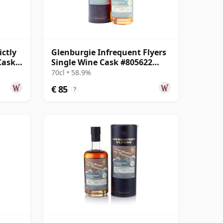
ictly
Glenburgie Infrequent Flyers
Cask
Single Wine Cask #805622
2011 13 jaar oud
70cl • 58.9%
€ 85
?