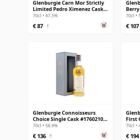
Glenburgie Carn Mor Strictly
Glenb
Limited Pedro Ximenez Cask
Berry
Finis 2010 12 jaar oud
#8 20
70cl • 47.5%
70cl •
€ 87
€ 107
?
Glenburgie Connoisseurs
Glenb
Choice Single Cask #17602107
First
2008 16 jaar oud
70cl • 58.9%
70cl •
€ 136
€ 194
?