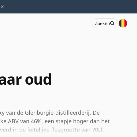
×
r
Zoeken
jaar oud
y van de Glenburgie-distilleerderij. De
jke ABV van 46%, een stapje hoger dan het
rd in de feitelijke flesgrootte van 70cl.