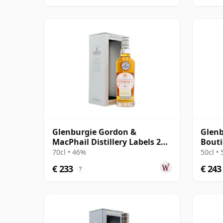
Glenburgie Gordon &
Glenb
MacPhail Distillery Labels 25
Bout
jaar oud
70cl • 46%
50cl •
€ 233
€ 243
?