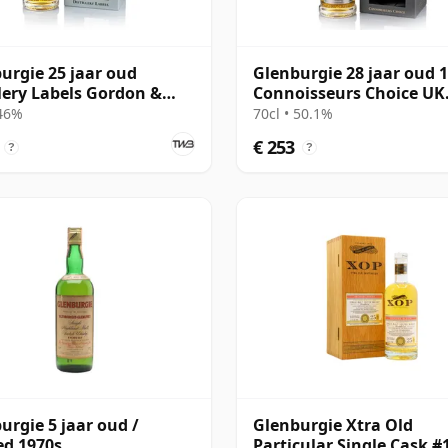
urgie 25 jaar oud
Glenburgie 28 jaar oud 
llery Labels Gordon &
Connoisseurs Choice UK
hail
Exclusive
 46%
70cl • 50.1%
€ 253
?
?
urgie 5 jaar oud /
Glenburgie Xtra Old
ed 1970s
Particular Single Cask #