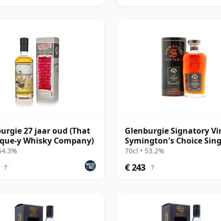
urgie 27 jaar oud (That
Glenburgie Signatory Vi
ique-y Whisky Company)
Symington's Choice Sing
Oloros 1995 30 jaar oud
 54.3%
70cl • 53.2%
€ 243
?
?