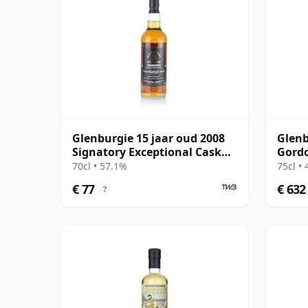
Glenburgie 15 jaar oud 2008
Glenb
Signatory Exceptional Cask
Gord
Edition #2
Conno
70cl • 57.1%
75cl •
€ 77
€ 632
?