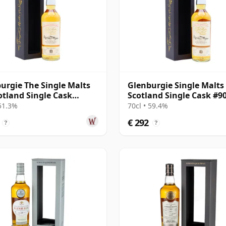
urgie The Single Malts
Glenburgie Single Malts
otland Single Cask
Scotland Single Cask #9
89 1998 21 jaar oud
1998 21 jaar oud
 51.3%
70cl • 59.4%
€ 292
?
?