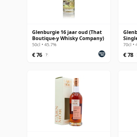
Glenburgie 16 jaar oud (That
Glenb
Boutique-y Whisky Company)
Singl
2012 
50cl • 45.7%
70cl •
€ 76
€ 78
?