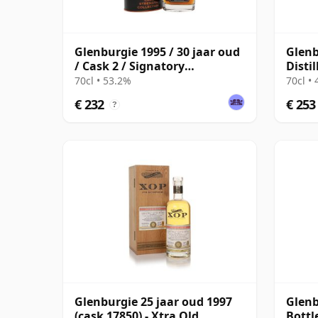
Glenburgie 1995 / 30 jaar oud
Glenb
/ Cask 2 / Signatory
Disti
Symington’s Choice
MacP
70cl • 53.2%
70cl •
€ 232
€ 253
?
Glenburgie 25 jaar oud 1997
Glenb
(cask 17850) - Xtra Old
Bottl