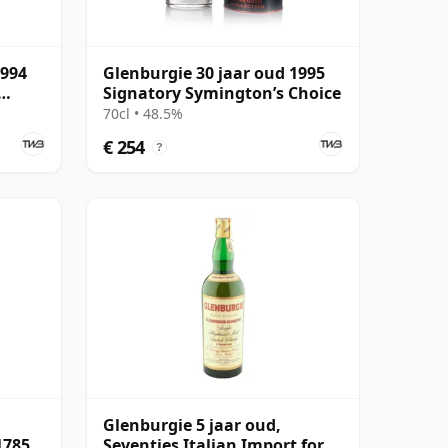
1994
Glenburgie 30 jaar oud 1995
Signatory Symington’s Choice
70cl • 48.5%
€ 254
?
Glenburgie 5 jaar oud,
17850
Seventies Italian Import for