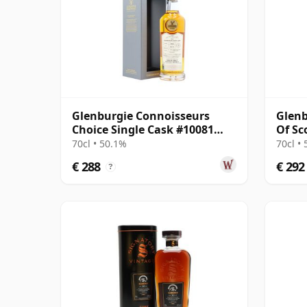
Glenburgie Connoisseurs
Glenb
Choice Single Cask #10081
Of Sc
1994 28 jaar oud
#9008
70cl • 50.1%
70cl •
€ 288
€ 292
?