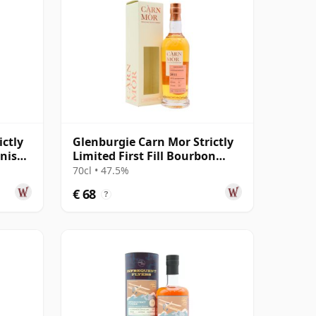
ictly
Glenburgie Carn Mor Strictly
inish
Limited First Fill Bourbon
Cask 2011 10 jaar oud
70cl • 47.5%
€ 68
?