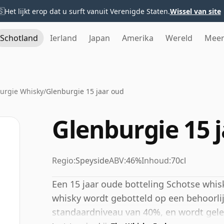
🇸
Het lijkt erop dat u surft vanuit Verenigde Staten.
Wissel van site
Schotland
Ierland
Japan
Amerika
Wereld
Mee
urgie Whisky
/
Glenburgie 15 jaar oud
Glenburgie 15 
Regio:
Speyside
ABV:
46%
Inhoud:
70cl
Een 15 jaar oude botteling Schotse whisk
whisky wordt gebotteld op een behoorli
standaardniveau van 40%, en wordt geleve