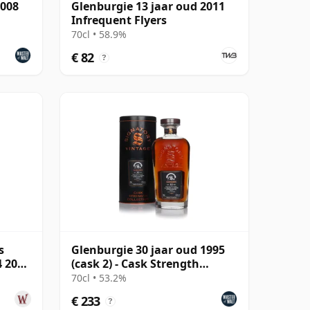
2008
Glenburgie 13 jaar oud 2011
Infrequent Flyers
70cl • 58.9%
€ 82
?
s
Glenburgie 30 jaar oud 1995
4 2000
(cask 2) - Cask Strength
Collection
70cl • 53.2%
€ 233
?