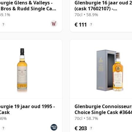
urgie Glens & Valleys -
Glenburgie 16 jaar oud 
 Bros & Rudd Single Cask
(cask 17602107) -
08 16 jaar oud
Connoisseurs Choice
 59.1%
70cl • 58.9%
€ 111
?
?
urgie 19 jaar oud 1995 -
Glenburgie Connoisseur
 Cask
Choice Single Cask #364
23 jaar oud
 46%
70cl • 58.7%
€ 203
?
?