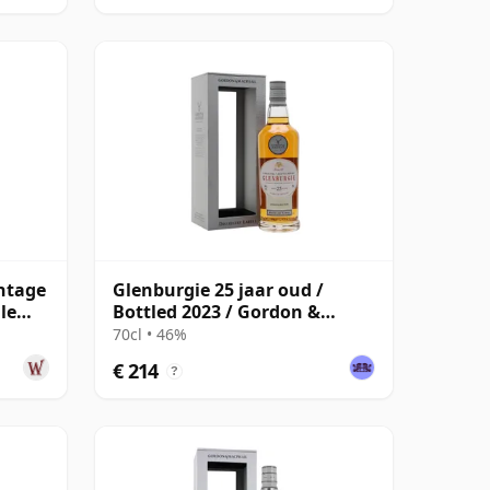
ntage
Glenburgie 25 jaar oud /
le
Bottled 2023 / Gordon &
Macphail Distillery Labels
70cl • 46%
€ 214
?