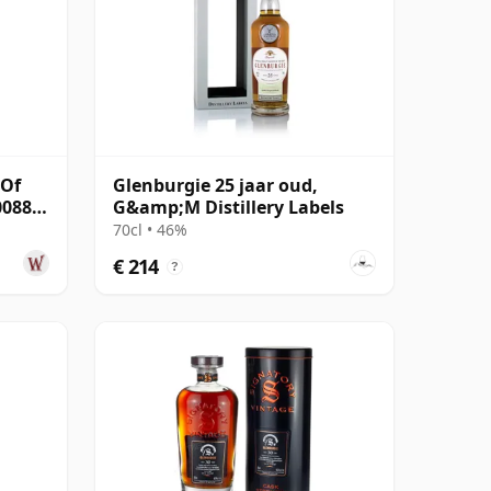
 Of
Glenburgie 25 jaar oud,
00887
G&amp;M Distillery Labels
70cl • 46%
€ 214
?