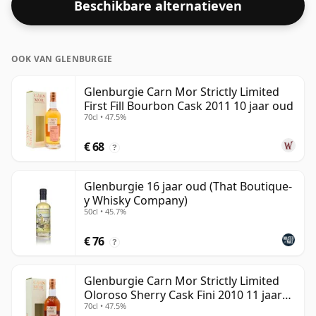
Beschikbare alternatieven
OOK VAN GLENBURGIE
Glenburgie Carn Mor Strictly Limited
First Fill Bourbon Cask 2011 10 jaar oud
70cl • 47.5%
€ 68
?
Glenburgie 16 jaar oud (That Boutique-
y Whisky Company)
50cl • 45.7%
€ 76
?
Glenburgie Carn Mor Strictly Limited
Oloroso Sherry Cask Fini 2010 11 jaar
70cl • 47.5%
oud