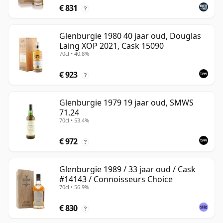
€ 831
?
Glenburgie 1980 40 jaar oud, Douglas
Laing XOP 2021, Cask 15090
70cl • 40.8%
€ 923
?
Glenburgie 1979 19 jaar oud, SMWS
71.24
70cl • 53.4%
€ 972
?
Glenburgie 1989 / 33 jaar oud / Cask
#14143 / Connoisseurs Choice
70cl • 56.9%
€ 830
?