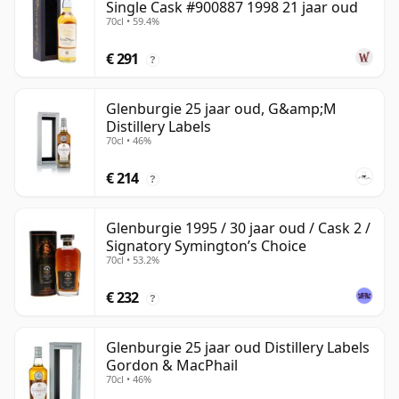
Single Cask #900887 1998 21 jaar oud
70cl • 59.4%
€ 291
?
Glenburgie 25 jaar oud, G&amp;M
Distillery Labels
70cl • 46%
€ 214
?
Glenburgie 1995 / 30 jaar oud / Cask 2 /
Signatory Symington’s Choice
70cl • 53.2%
€ 232
?
Glenburgie 25 jaar oud Distillery Labels
Gordon & MacPhail
70cl • 46%