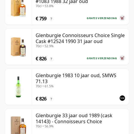
#1083 1988 32 jaar oud
70cl • 53.8%
€ 759
GRATIS VERZENDING
?
Glenburgie Connoisseurs Choice Single
Cask #12524 1990 31 jaar oud
70cl • 52.9%
€ 826
GRATIS VERZENDING
?
Glenburgie 1983 10 jaar oud, SMWS
71.13
70cl • 61.5%
€ 826
?
Glenburgie 33 jaar oud 1989 (cask
14143) - Connoisseurs Choice
70cl • 56.9%