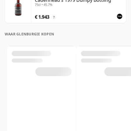
Cadenhead's 1979 Dumpy Bottling
75cl • 45.7%
€ 1.943
?
WAAR GLENBURGIE KOPEN