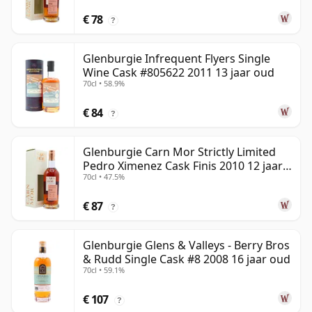
€ 78
?
Glenburgie Infrequent Flyers Single
Wine Cask #805622 2011 13 jaar oud
70cl • 58.9%
€ 84
?
Glenburgie Carn Mor Strictly Limited
Pedro Ximenez Cask Finis 2010 12 jaar
70cl • 47.5%
oud
€ 87
?
Glenburgie Glens & Valleys - Berry Bros
& Rudd Single Cask #8 2008 16 jaar oud
70cl • 59.1%
€ 107
?