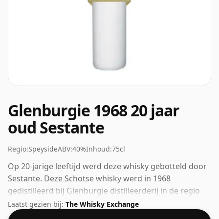
Glenburgie 1968 20 jaar
oud Sestante
Regio:
Speyside
ABV:
40%
Inhoud:
75cl
Op 20-jarige leeftijd werd deze whisky gebotteld door
Sestante. Deze Schotse whisky werd in 1968
gedistilleerd bij Glenburgie distilleerderij in de regio
Speyside. Deze whisky komt in een fles van 75cl en is
Laatst gezien bij:
The Whisky Exchange
gebotteld op een sterkte van 40%.