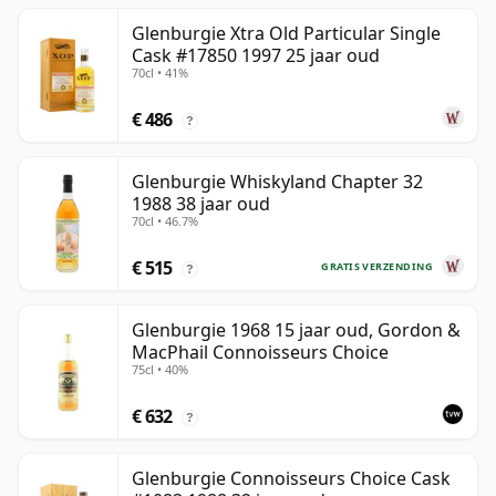
Glenburgie Xtra Old Particular Single
Cask #17850 1997 25 jaar oud
70cl • 41%
€ 486
?
Glenburgie Whiskyland Chapter 32
1988 38 jaar oud
70cl • 46.7%
€ 515
GRATIS VERZENDING
?
Glenburgie 1968 15 jaar oud, Gordon &
MacPhail Connoisseurs Choice
75cl • 40%
€ 632
?
Glenburgie Connoisseurs Choice Cask