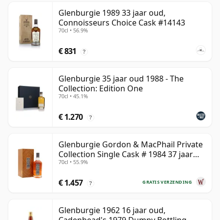
Glenburgie 1989 33 jaar oud,
Connoisseurs Choice Cask #14143
70cl • 56.9%
€ 831
?
Glenburgie 35 jaar oud 1988 - The
Collection: Edition One
70cl • 45.1%
€ 1.270
?
Glenburgie Gordon & MacPhail Private
Collection Single Cask # 1984 37 jaar
70cl • 55.9%
oud
€ 1.457
GRATIS VERZENDING
?
Glenburgie 1962 16 jaar oud,