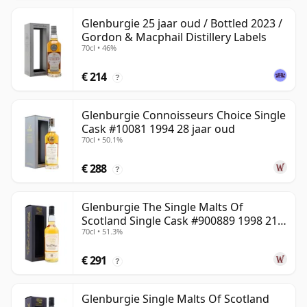
Glenburgie 25 jaar oud / Bottled 2023 /
Gordon & Macphail Distillery Labels
70cl • 46%
€ 214
?
Glenburgie Connoisseurs Choice Single
Cask #10081 1994 28 jaar oud
70cl • 50.1%
€ 288
?
Glenburgie The Single Malts Of
Scotland Single Cask #900889 1998 21
70cl • 51.3%
jaar oud
€ 291
?
Glenburgie Single Malts Of Scotland