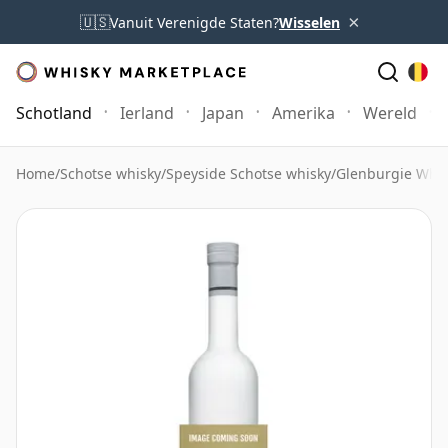
×
🇺🇸
Vanuit Verenigde Staten?
Wisselen
Schotland
Ierland
Japan
Amerika
Wereld
Home
/
Schotse whisky
/
Speyside Schotse whisky
/
Glenburgie Whi