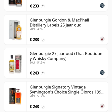
€ 233
?
Glenburgie Gordon & MacPhail
Distillery Labels 25 jaar oud
70cl • 46%
€ 233
?
Glenburgie 27 jaar oud (That Boutique-
y Whisky Company)
50cl • 54.3%
€ 243
?
Glenburgie Signatory Vintage
Symington's Choice Single Oloros 1995
70cl • 53.2%
30 jaar oud
€ 243
?