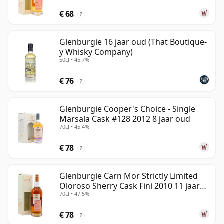
€ 68
?
Glenburgie 16 jaar oud (That Boutique-
y Whisky Company)
50cl • 45.7%
€ 76
?
Glenburgie Cooper's Choice - Single
Marsala Cask #128 2012 8 jaar oud
70cl • 45.4%
€ 78
?
Glenburgie Carn Mor Strictly Limited
Oloroso Sherry Cask Fini 2010 11 jaar
70cl • 47.5%
oud
€ 78
?