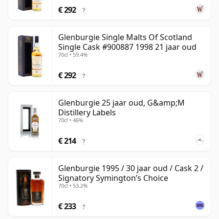
€ 292
?
Glenburgie Single Malts Of Scotland
Single Cask #900887 1998 21 jaar oud
70cl • 59.4%
€ 292
?
Glenburgie 25 jaar oud, G&amp;M
Distillery Labels
70cl • 46%
€ 214
?
Glenburgie 1995 / 30 jaar oud / Cask 2 /
Signatory Symington’s Choice
70cl • 53.2%
€ 233
?