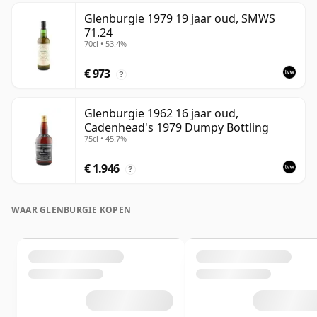
Glenburgie 1979 19 jaar oud, SMWS
71.24
70cl • 53.4%
€ 973
?
Glenburgie 1962 16 jaar oud,
Cadenhead's 1979 Dumpy Bottling
75cl • 45.7%
€ 1.946
?
WAAR GLENBURGIE KOPEN