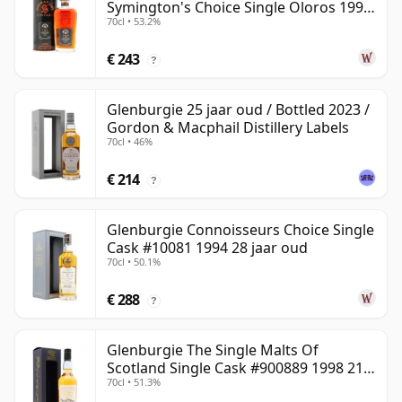
Symington's Choice Single Oloros 1995
70cl • 53.2%
30 jaar oud
€ 243
?
Glenburgie 25 jaar oud / Bottled 2023 /
Gordon & Macphail Distillery Labels
70cl • 46%
€ 214
?
Glenburgie Connoisseurs Choice Single
Cask #10081 1994 28 jaar oud
70cl • 50.1%
€ 288
?
Glenburgie The Single Malts Of
Scotland Single Cask #900889 1998 21
70cl • 51.3%
jaar oud