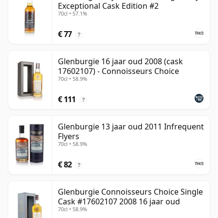
Exceptional Cask Edition #2
70cl • 57.1%
€ 77
?
Glenburgie 16 jaar oud 2008 (cask
17602107) - Connoisseurs Choice
70cl • 58.9%
€ 111
?
Glenburgie 13 jaar oud 2011 Infrequent
Flyers
70cl • 58.9%
€ 82
?
Glenburgie Connoisseurs Choice Single
Cask #17602107 2008 16 jaar oud
70cl • 58.9%