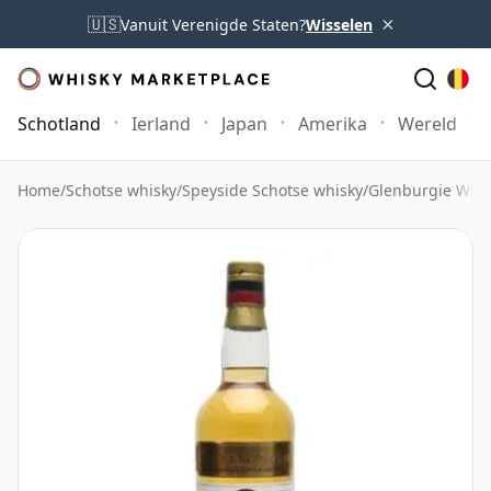
×
🇺🇸
Vanuit Verenigde Staten?
Wisselen
Schotland
Ierland
Japan
Amerika
Wereld
Home
/
Schotse whisky
/
Speyside Schotse whisky
/
Glenburgie Whi