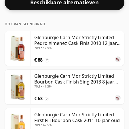
Beschikbare alternatieven
sterkte zullen niet teleurgesteld zijn door deze
botteling met een alcoholpercentage van 50%.
OOK VAN GLENBURGIE
Glenburgie Carn Mor Strictly Limited
Pedro Ximenez Cask Finis 2010 12 jaar
70cl • 47.5%
oud
€ 88
?
Glenburgie Carn Mor Strictly Limited
Bourbon Cask Finish Sing 2013 8 jaar
70cl • 47.5%
oud
€ 63
?
Glenburgie Carn Mor Strictly Limited
First Fill Bourbon Cask 2011 10 jaar oud
70cl • 47.5%