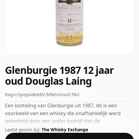
Glenburgie 1987 12 jaar
oud Douglas Laing
Regio:
Speyside
ABV:
50%
Inhoud:
70cl
Een botteling van Glenburgie uit 1987, dit is een
voorbeeld van een whisky die onafhankelijk werd
gebotteld door een ander bedrijf dan de
oorspronkelijke distilleerder, in dit geval was het
Laatst gezien bij:
The Whisky Exchange
Douglas Laing. Fans van whisky's met een hogere