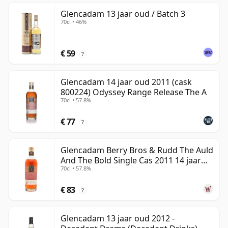
Glencadam 13 jaar oud / Batch 3
70cl • 46%
€ 59
?
Glencadam 14 jaar oud 2011 (cask
800224) Odyssey Range Release The A
70cl • 57.8%
€ 77
?
Glencadam Berry Bros & Rudd The Auld
And The Bold Single Cas 2011 14 jaar
70cl • 57.8%
oud
€ 83
?
Glencadam 13 jaar oud 2012 -