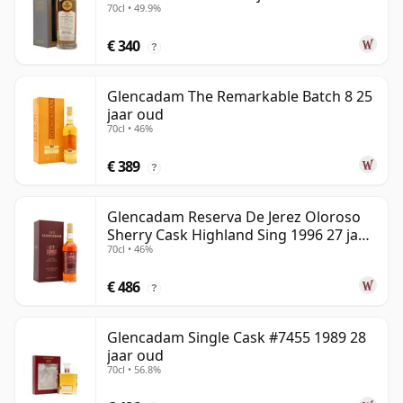
70cl • 49.9%
€ 340
?
Glencadam The Remarkable Batch 8 25
jaar oud
70cl • 46%
€ 389
?
Glencadam Reserva De Jerez Oloroso
Sherry Cask Highland Sing 1996 27 jaar
70cl • 46%
oud
€ 486
?
Glencadam Single Cask #7455 1989 28
jaar oud
70cl • 56.8%