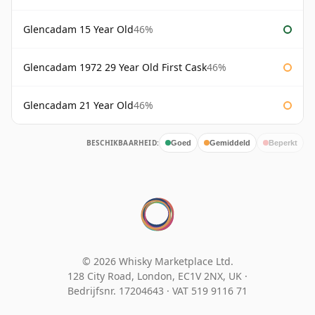
Glencadam 15 Year Old
46%
Glencadam 1972 29 Year Old First Cask
46%
Glencadam 21 Year Old
46%
BESCHIKBAARHEID:
Goed
Gemiddeld
Beperkt
© 2026 Whisky Marketplace Ltd.
128 City Road, London, EC1V 2NX, UK ·
Bedrijfsnr. 17204643
·
VAT 519 9116 71