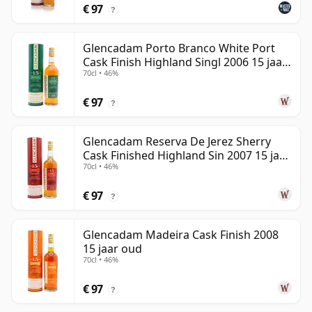
€ 97
?
Glencadam Porto Branco White Port
Cask Finish Highland Singl 2006 15 jaar
70cl • 46%
oud
€ 97
?
Glencadam Reserva De Jerez Sherry
Cask Finished Highland Sin 2007 15 jaar
70cl • 46%
oud
€ 97
?
Glencadam Madeira Cask Finish 2008
15 jaar oud
70cl • 46%
€ 97
?