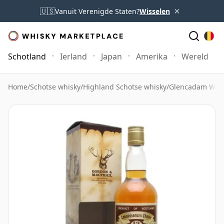
×
🇺🇸
Vanuit Verenigde Staten?
Wisselen
Schotland
Ierland
Japan
Amerika
Wereld
Home
/
Schotse whisky
/
Highland Schotse whisky
/
Glencadam Whi