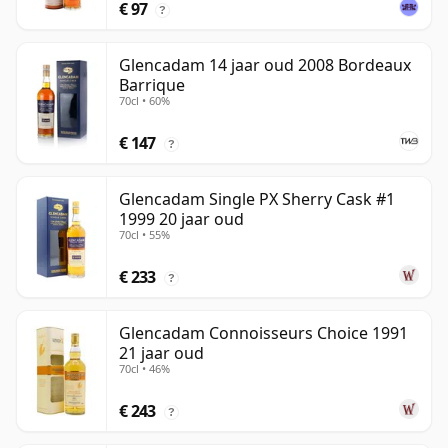
€ 97
?
Glencadam 14 jaar oud 2008 Bordeaux
Barrique
70cl • 60%
€ 147
?
Glencadam Single PX Sherry Cask #1
1999 20 jaar oud
70cl • 55%
€ 233
?
Glencadam Connoisseurs Choice 1991
21 jaar oud
70cl • 46%
€ 243
?