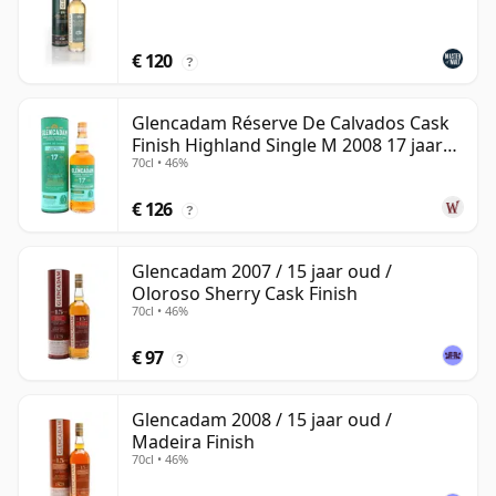
€ 120
?
Glencadam Réserve De Calvados Cask
Finish Highland Single M 2008 17 jaar
70cl • 46%
oud
€ 126
?
Glencadam 2007 / 15 jaar oud /
Oloroso Sherry Cask Finish
70cl • 46%
€ 97
?
Glencadam 2008 / 15 jaar oud /
Madeira Finish
70cl • 46%