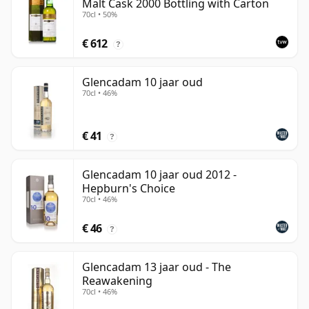
Malt Cask 2000 Bottling with Carton
70cl • 50%
€ 612
?
Glencadam 10 jaar oud
70cl • 46%
€ 41
?
Glencadam 10 jaar oud 2012 -
Hepburn's Choice
70cl • 46%
€ 46
?
Glencadam 13 jaar oud - The
Reawakening
70cl • 46%