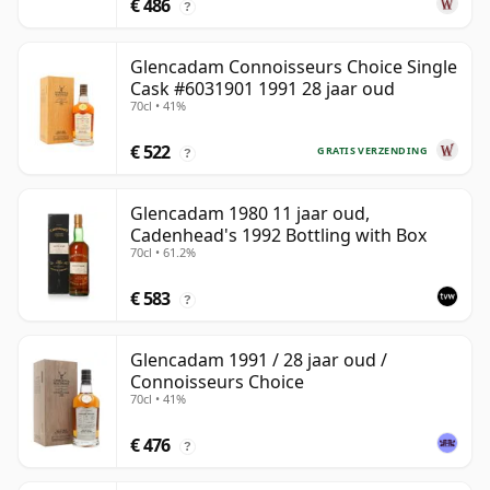
€ 486
?
Glencadam Connoisseurs Choice Single
Cask #6031901 1991 28 jaar oud
70cl • 41%
€ 522
GRATIS VERZENDING
?
Glencadam 1980 11 jaar oud,
Cadenhead's 1992 Bottling with Box
70cl • 61.2%
€ 583
?
Glencadam 1991 / 28 jaar oud /
Connoisseurs Choice
70cl • 41%
€ 476
?