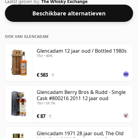
selecteerden voor release onder hun eigen label. Deze
Laatst gezien bij:
The Whisky Exchange
whisky komt in een fles van 75cl en is gebotteld op een
Beschikbare alternatieven
sterkte van 40%.
OOK VAN GLENCADAM
Glencadam 12 jaar oud / Bottled 1980s
75cl • 40%
€ 583
?
Glencadam Berry Bros & Rudd - Single
Cask #800216 2011 12 jaar oud
70cl • 59.7%
€ 87
?
Glencadam 1971 28 jaar oud, The Old