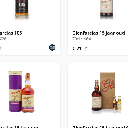
arclas 105
Glenfarclas 15 jaar oud
 60%
70cl • 46%
€ 71
?
?
arclas 16 jaar oud
Glenfarclas 15 jaar oud G