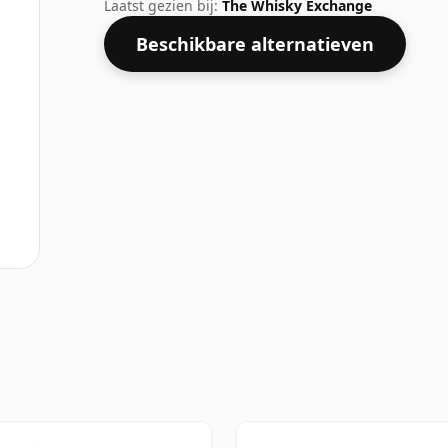
geest te openen.
Laatst gezien bij:
The Whisky Exchange
Beschikbare alternatieven