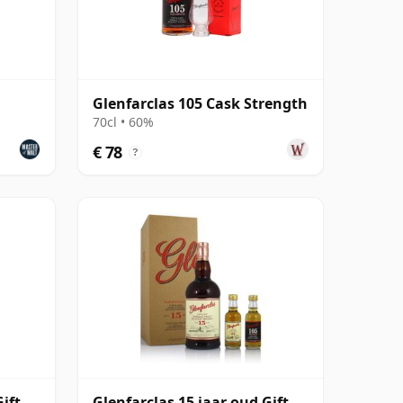
Glenfarclas 105 Cask Strength
70cl • 60%
€ 78
?
ift
Glenfarclas 15 jaar oud Gift