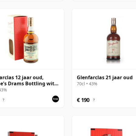
arclas 12 jaar oud,
Glenfarclas 21 jaar oud
e's Drams Bottling with
70cl • 43%
 43%
€ 190
?
?