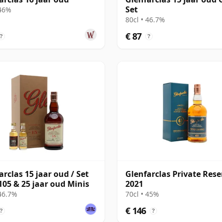
Set
 46%
80cl • 46.7%
€ 87
?
?
arclas 15 jaar oud / Set
Glenfarclas Private Rese
105 & 25 jaar oud Minis
2021
 46.7%
70cl • 45%
€ 146
?
?