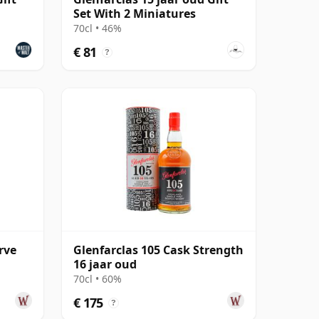
Set With 2 Miniatures
70cl • 46%
€ 81
?
rve
Glenfarclas 105 Cask Strength
16 jaar oud
70cl • 60%
€ 175
?