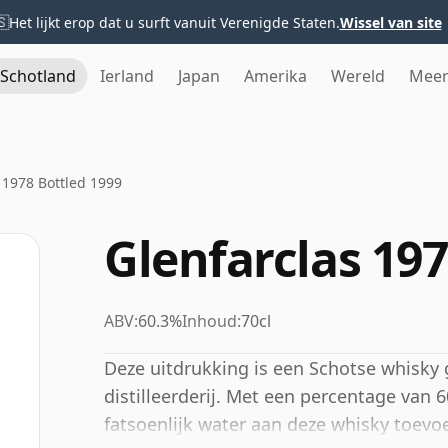
🇸
Het lijkt erop dat u surft vanuit Verenigde Staten.
Wissel van site
Schotland
Ierland
Japan
Amerika
Wereld
Mee
 1978 Bottled 1999
Glenfarclas 197
ABV:
60.3%
Inhoud:
70cl
Deze uitdrukking is een Schotse whisky g
distilleerderij. Met een percentage van 
fatsoenlijk water aan deze whisky toevo