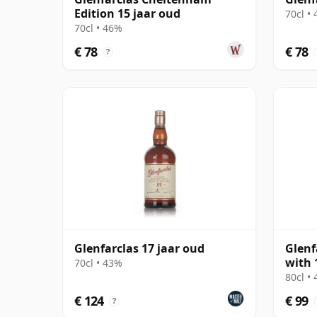
Edition 15 jaar oud
70cl •
70cl • 46%
€ 78
€ 78
?
Glenfarclas 17 jaar oud
Glenf
with 
70cl • 43%
80cl •
€ 124
€ 99
?