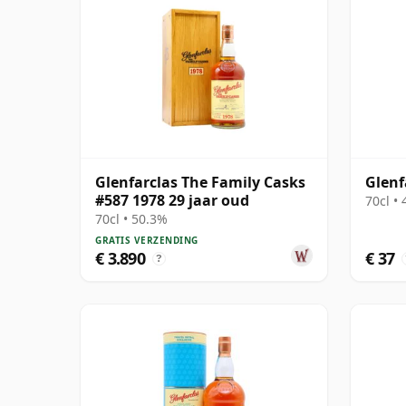
Glenfarclas The Family Casks
Glenf
#587 1978 29 jaar oud
70cl •
70cl • 50.3%
GRATIS VERZENDING
€ 3.890
€ 37
?