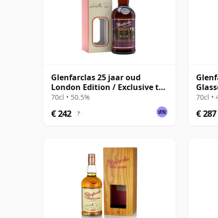
Glenfarclas 25 jaar oud
Glenf
London Edition / Exclusive to
Glass
The Whisky Exchange
70cl • 50.5%
70cl •
€ 242
€ 287
?