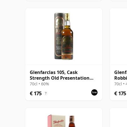
Glenfarclas 105, Cask
Glenf
Strength Old Presentation
Robbi
with Tube
Box
70cl • 60%
70cl •
€ 175
€ 175
?