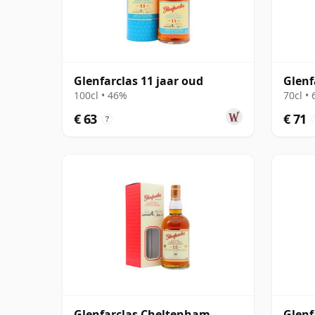
Glenfarclas 11 jaar oud
Glenf
100cl • 46%
70cl •
€ 63
€ 71
?
Glenfarclas Cheltenham
Glenf