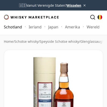
×
🇺🇸
Vanuit Verenigde Staten?
Wisselen
Schotland
Ierland
Japan
Amerika
Wereld
Home
/
Schotse whisky
/
Speyside Schotse whisky
/
Glenglassaugh 