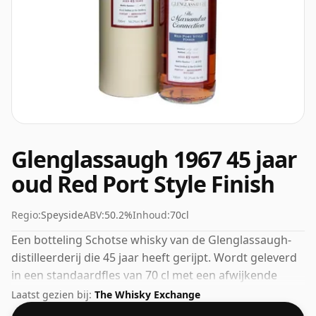
Glenglassaugh 1967 45 jaar
oud Red Port Style Finish
Regio:
Speyside
ABV:
50.2%
Inhoud:
70cl
Een botteling Schotse whisky van de Glenglassaugh-
distilleerderij die 45 jaar heeft gerijpt. Wordt geleverd
in een standaardfles van 70 cl met een afwijkende
sterkte van 50,2%.
Laatst gezien bij:
The Whisky Exchange