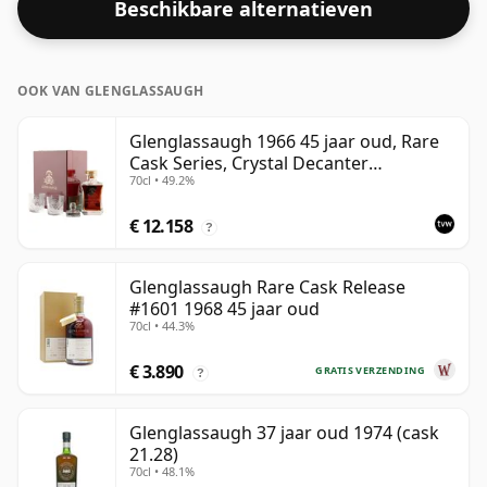
Beschikbare alternatieven
OOK VAN GLENGLASSAUGH
Glenglassaugh 1966 45 jaar oud, Rare
Cask Series, Crystal Decanter
70cl • 49.2%
Presentation
€ 12.158
?
Glenglassaugh Rare Cask Release
#1601 1968 45 jaar oud
70cl • 44.3%
€ 3.890
GRATIS VERZENDING
?
Glenglassaugh 37 jaar oud 1974 (cask
21.28)
70cl • 48.1%