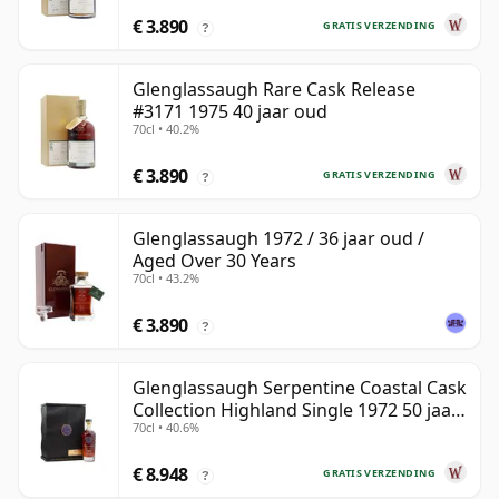
€ 3.890
GRATIS VERZENDING
?
Glenglassaugh Rare Cask Release
#3171 1975 40 jaar oud
70cl • 40.2%
€ 3.890
GRATIS VERZENDING
?
Glenglassaugh 1972 / 36 jaar oud /
Aged Over 30 Years
70cl • 43.2%
€ 3.890
?
Glenglassaugh Serpentine Coastal Cask
Collection Highland Single 1972 50 jaar
70cl • 40.6%
oud
€ 8.948
GRATIS VERZENDING
?