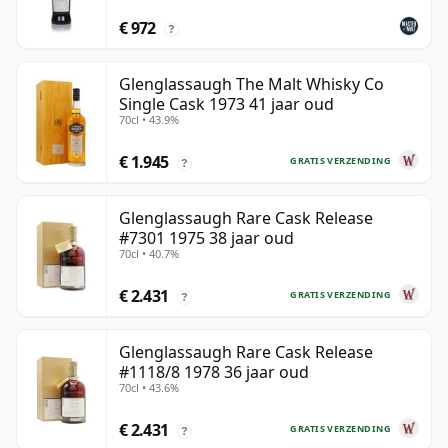
€ 972
?
Glenglassaugh The Malt Whisky Co
Single Cask 1973 41 jaar oud
70cl • 43.9%
€ 1.945
GRATIS VERZENDING
?
Glenglassaugh Rare Cask Release
#7301 1975 38 jaar oud
70cl • 40.7%
€ 2.431
GRATIS VERZENDING
?
Glenglassaugh Rare Cask Release
#1118/8 1978 36 jaar oud
70cl • 43.6%
€ 2.431
GRATIS VERZENDING
?