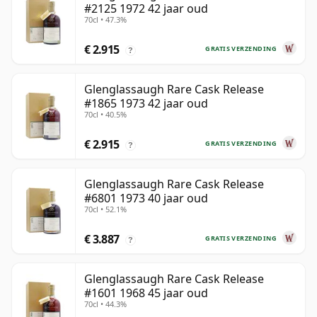
#2125 1972 42 jaar oud
70cl • 47.3%
€ 2.915
GRATIS VERZENDING
?
Glenglassaugh Rare Cask Release
#1865 1973 42 jaar oud
70cl • 40.5%
€ 2.915
GRATIS VERZENDING
?
Glenglassaugh Rare Cask Release
#6801 1973 40 jaar oud
70cl • 52.1%
€ 3.887
GRATIS VERZENDING
?
Glenglassaugh Rare Cask Release
#1601 1968 45 jaar oud
70cl • 44.3%