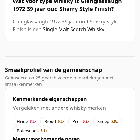
Wat voor type whisky is Glenglassaugh
1972 39 jaar oud Sherry Style Finish?
Glenglassaugh 1972 39 jaar oud Sherry Style
Finish is een
Single Malt Scotch Whisky
.
Smaakprofiel van de gemeenschap
Gebaseerd op 25 gearchiveerde beoordelingen met
smaakkenmerken
Kenmerkende eigenschappen
Vergeleken met andere whisky-merken
Heide
Brood
Peer
Snoep
8.5x
6.2x
5.9x
5.9x
Botersnoep
5.1x
Meest voorkomende noten