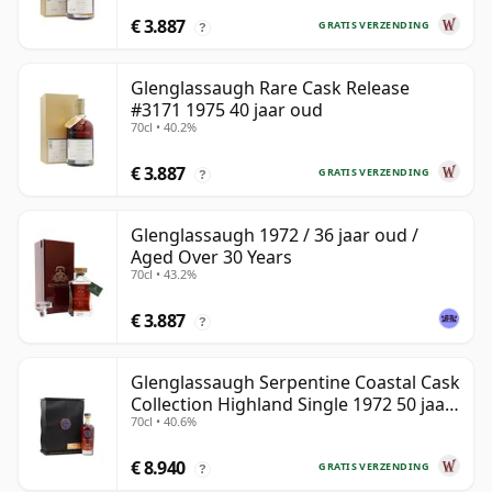
€ 3.887
GRATIS VERZENDING
?
Glenglassaugh Rare Cask Release
#3171 1975 40 jaar oud
70cl • 40.2%
€ 3.887
GRATIS VERZENDING
?
Glenglassaugh 1972 / 36 jaar oud /
Aged Over 30 Years
70cl • 43.2%
€ 3.887
?
Glenglassaugh Serpentine Coastal Cask
Collection Highland Single 1972 50 jaar
70cl • 40.6%
oud
€ 8.940
GRATIS VERZENDING
?