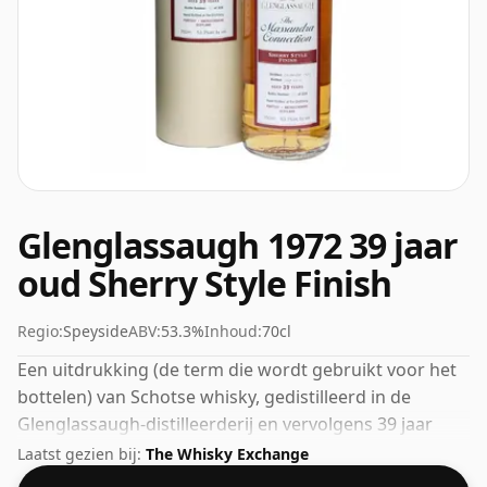
Glenglassaugh 1972 39 jaar
oud Sherry Style Finish
Regio:
Speyside
ABV:
53.3%
Inhoud:
70cl
Een uitdrukking (de term die wordt gebruikt voor het
bottelen) van Schotse whisky, gedistilleerd in de
Glenglassaugh-distilleerderij en vervolgens 39 jaar
gerijpt. Fans van whisky's met een hogere sterkte
Laatst gezien bij:
The Whisky Exchange
zullen niet teleurgesteld zijn door deze botteling, die