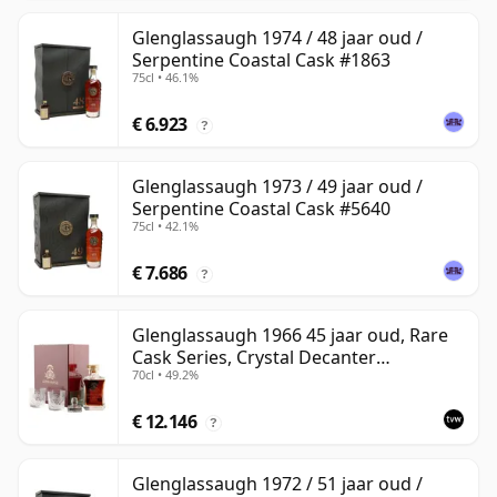
Glenglassaugh 1974 / 48 jaar oud /
Serpentine Coastal Cask #1863
75cl • 46.1%
€ 6.923
?
Glenglassaugh 1973 / 49 jaar oud /
Serpentine Coastal Cask #5640
75cl • 42.1%
€ 7.686
?
Glenglassaugh 1966 45 jaar oud, Rare
Cask Series, Crystal Decanter
70cl • 49.2%
Presentation
€ 12.146
?
Glenglassaugh 1972 / 51 jaar oud /