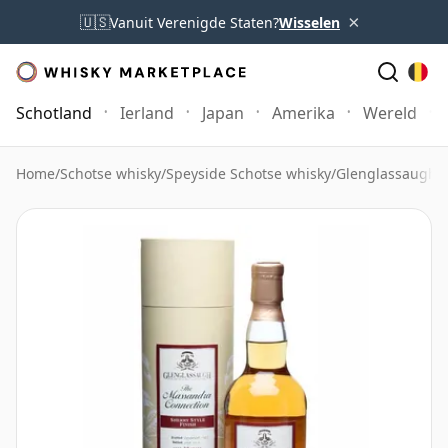
×
🇺🇸
Vanuit Verenigde Staten?
Wisselen
Schotland
Ierland
Japan
Amerika
Wereld
Home
/
Schotse whisky
/
Speyside Schotse whisky
/
Glenglassaugh 