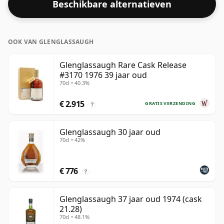
Beschikbare alternatieven
een alcoholpercentage van 53,3% heeft.
OOK VAN GLENGLASSAUGH
Glenglassaugh Rare Cask Release
#3170 1976 39 jaar oud
70cl • 40.3%
€ 2.915
GRATIS VERZENDING
?
Glenglassaugh 30 jaar oud
70cl • 42%
€ 776
?
Glenglassaugh 37 jaar oud 1974 (cask
21.28)
70cl • 48.1%