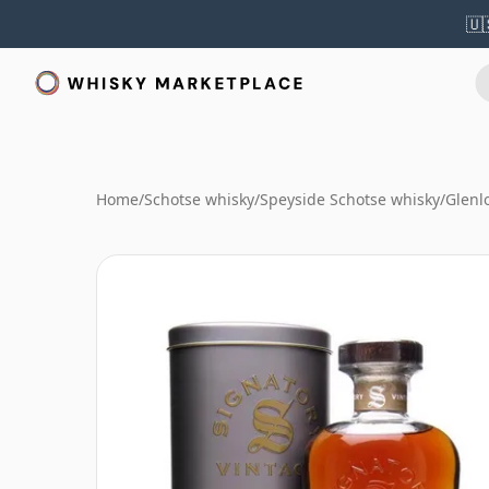
🇺
Home
/
Schotse whisky
/
Speyside Schotse whisky
/
Glenl