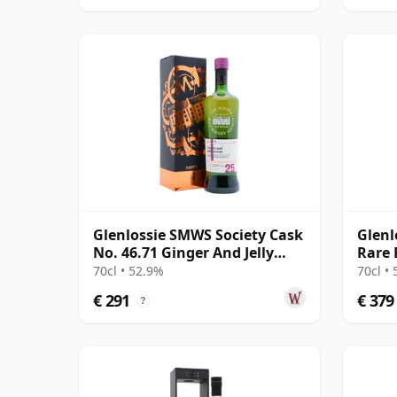
Glenlossie SMWS Society Cask
Glenl
No. 46.71 Ginger And Jelly
Rare 
Sweet 1992 25 jaar oud
Bottl
70cl • 52.9%
70cl •
€ 291
€ 379
?