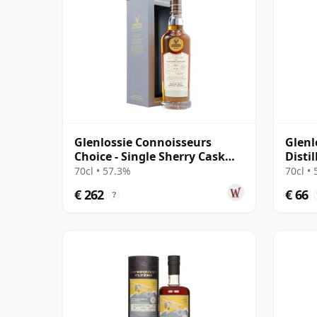
Glenlossie Connoisseurs
Glenl
Choice - Single Sherry Cask
Distil
#3795 1997 24 jaar oud
70cl • 57.3%
70cl •
€ 262
€ 66
?