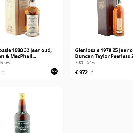
ossie 1988 32 jaar oud,
Glenlossie 1978 25 jaar 
on & MacPhail
Duncan Taylor Peerless 
isseurs Choice - Cask
Bottling
 49.6%
70cl • 54%
€ 972
?
?