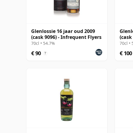
Glenlossie 16 jaar oud 2009
Glenl
(cask 9096) - Infrequent Flyers
(cask
Choic
70cl • 54.7%
70cl •
€ 90
€ 100
?