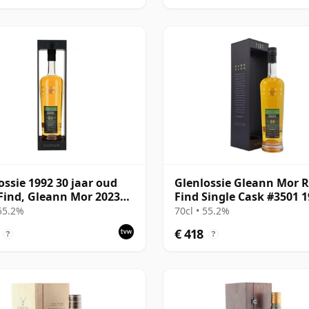
ossie 1992 30 jaar oud
Glenlossie Gleann Mor 
Find, Gleann Mor 2023
Find Single Cask #3501 
ing - Single Cask 3501
30 jaar oud
 55.2%
70cl • 55.2%
€ 418
?
?