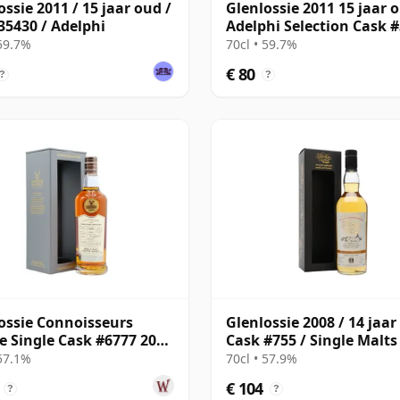
ossie 2011 / 15 jaar oud /
Glenlossie 2011 15 jaar 
35430 / Adelphi
Adelphi Selection Cask 
 59.7%
70cl • 59.7%
€ 80
?
?
ossie Connoisseurs
Glenlossie 2008 / 14 jaar
e Single Cask #6777 2008
Cask #755 / Single Malts
ar oud
 57.1%
70cl • 57.9%
€ 104
?
?