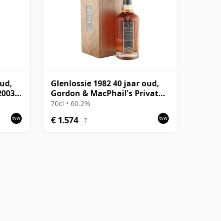
oud,
Glenlossie 1982 40 jaar oud,
2003
Gordon & MacPhail's Private
Collection - Cask 3398
70cl • 60.2%
€ 1.574
?