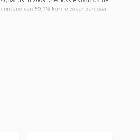
 Signatory in 2009. Glenlossie komt uit de
rcentage van 59,1% kun je zeker een paar
isky toevoegen om de textuur te