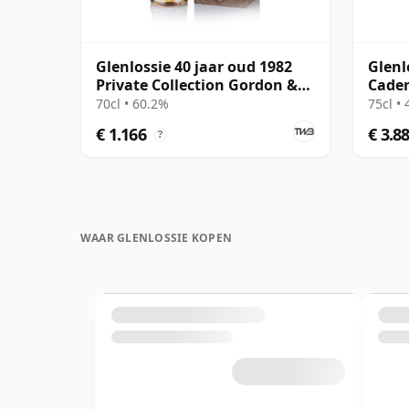
Glenlossie 40 jaar oud 1982
Glenl
Private Collection Gordon &
Cade
MacPhail
Bottl
70cl • 60.2%
75cl •
€ 1.166
€ 3.8
?
WAAR GLENLOSSIE KOPEN