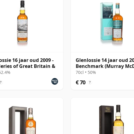
ossie 16 jaar oud 2009 -
Glenlossie 14 jaar oud 20
leries of Great Britain &
Benchmark (Murray McD
 52.4%
70cl • 50%
€ 70
?
?