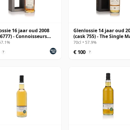
ossie 16 jaar oud 2008
Glenlossie 14 jaar oud 2
 6777) - Connoisseurs
(cask 755) - The Single M
e
of
 57.1%
70cl • 57.9%
€ 100
?
?