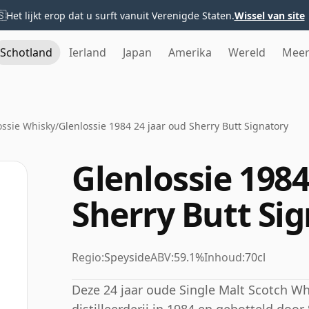
🇸
Het lijkt erop dat u surft vanuit Verenigde Staten.
Wissel van site
Schotland
Ierland
Japan
Amerika
Wereld
Mee
ossie Whisky
/
Glenlossie 1984 24 jaar oud Sherry Butt Signatory
Glenlossie 1984
Sherry Butt Si
Regio:
Speyside
ABV:
59.1%
Inhoud:
70cl
Deze 24 jaar oude Single Malt Scotch W