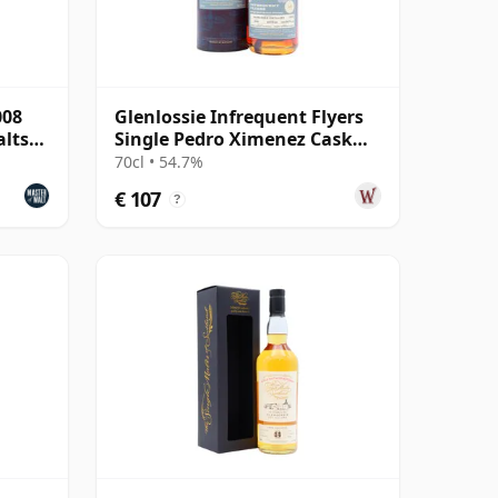
008
Glenlossie Infrequent Flyers
alts
Single Pedro Ximenez Cask
#9096 2009 16 jaar oud
70cl • 54.7%
€ 107
?