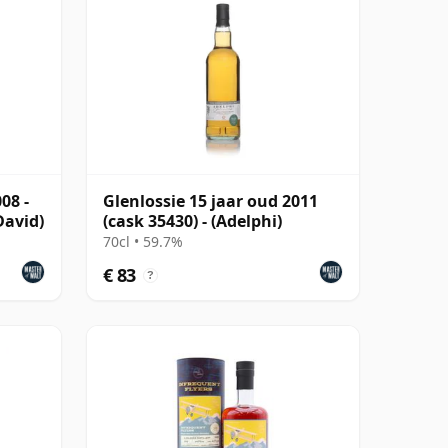
08 -
Glenlossie 15 jaar oud 2011
avid)
(cask 35430) - (Adelphi)
70cl • 59.7%
€ 83
?