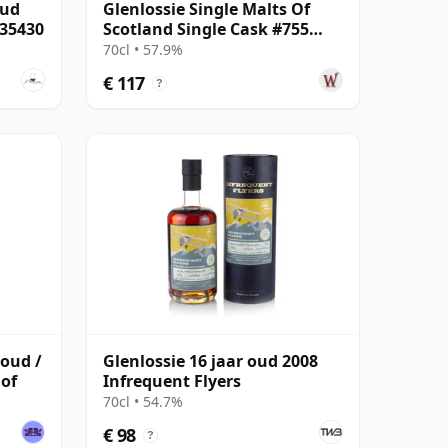
oud
Glenlossie Single Malts Of
#35430
Scotland Single Cask #755
2008 14 jaar oud
70cl • 57.9%
€ 117
?
 oud /
Glenlossie 16 jaar oud 2008
 of
Infrequent Flyers
70cl • 54.7%
€ 98
?