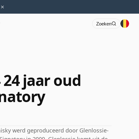
×
r
Zoeken
 24 jaar oud
gnatory
hisky werd geproduceerd door Glenlossie-