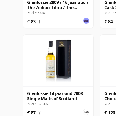
Glenlossie 2009 / 16 jaar oud /
Glenl
The Zodiac: Libra / The
Cask 
Whisky Exchange
70cl • 54%
70cl •
€ 83
€ 84
?
Glenlossie 14 jaar oud 2008
Glenl
Single Malts of Scotland
Choic
16 ja
70cl • 57.9%
70cl •
€ 87
€ 126
?