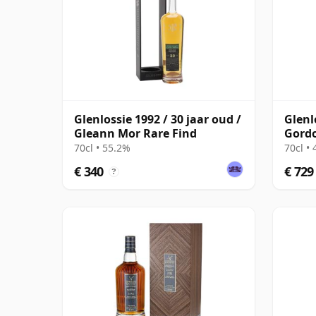
Glenlossie 1992 / 30 jaar oud /
Glenl
Gleann Mor Rare Find
Gord
Conno
70cl • 55.2%
70cl •
3665
€ 340
€ 729
?