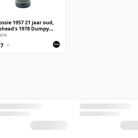
ossie 1957 21 jaar oud,
nhead's 1978 Dumpy
ing
 40%
87
?