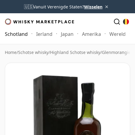
×
🇺🇸
Vanuit Verenigde Staten?
Wisselen
Schotland
Ierland
Japan
Amerika
Wereld
Home
/
Schotse whisky
/
Highland Schotse whisky
/
Glenmorangie W