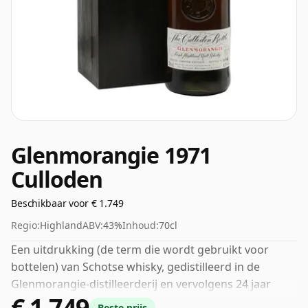
Glenmorangie 1971
Culloden
Beschikbaar voor € 1.749
Regio:
Highland
ABV:
43%
Inhoud:
70cl
Een uitdrukking (de term die wordt gebruikt voor
bottelen) van Schotse whisky, gedistilleerd in de
Glenmorangie-distilleerderij en vervolgens 24 jaar
€ 1.749
gerijpt. Wordt geleverd in een gewone fles van 70 cl en
Beste prijs