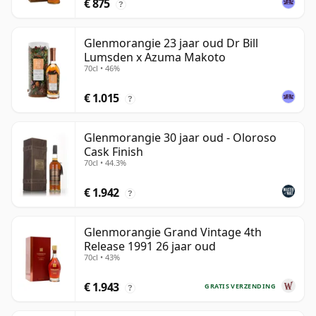
€ 875
?
Glenmorangie 23 jaar oud Dr Bill
Lumsden x Azuma Makoto
70cl • 46%
€ 1.015
?
Glenmorangie 30 jaar oud - Oloroso
Cask Finish
70cl • 44.3%
€ 1.942
?
Glenmorangie Grand Vintage 4th
Release 1991 26 jaar oud
70cl • 43%
€ 1.943
GRATIS VERZENDING
?