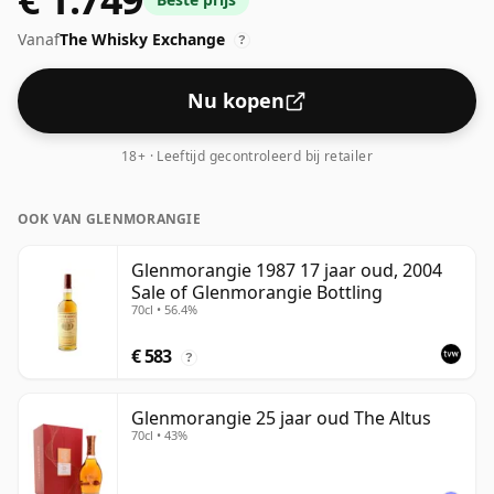
wordt gebotteld op een gezond alcoholpercentage
Vanaf
The Whisky Exchange
van 43%.
?
Nu kopen
18+ · Leeftijd gecontroleerd bij retailer
OOK VAN GLENMORANGIE
Glenmorangie 1987 17 jaar oud, 2004
Sale of Glenmorangie Bottling
70cl • 56.4%
€ 583
?
Glenmorangie 25 jaar oud The Altus
70cl • 43%