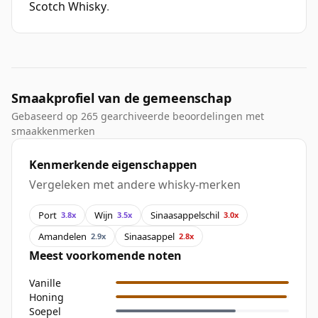
Scotch Whisky
.
Smaakprofiel van de gemeenschap
Gebaseerd op 265 gearchiveerde beoordelingen met
smaakkenmerken
Kenmerkende eigenschappen
Vergeleken met andere whisky-merken
Port
Wijn
Sinaasappelschil
3.8x
3.5x
3.0x
Amandelen
Sinaasappel
2.9x
2.8x
Meest voorkomende noten
Vanille
Honing
Soepel