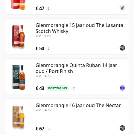
€ 47
?
Glenmorangie 15 jaar oud The Lasanta
Scotch Whisky
70cl • 43%
€ 50
?
Glenmorangie Quinta Ruban 14 jaar
oud / Port Finish
70cl • 46%
€ 43
KORTING 10%
?
Glenmorangie 16 jaar oud The Nectar
70cl • 46%
€ 67
?