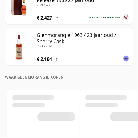
Release 1989 27 jaar oud
70cl • 43%
€ 2.427
GRATIS VERZENDING
?
Glenmorangie 1963 / 23 jaar oud /
Sherry Cask
75cl • 43%
€ 2.184
?
WAAR GLENMORANGIE KOPEN