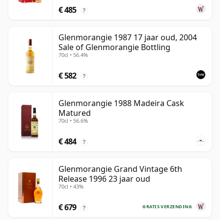
€ 485
?
Glenmorangie 1987 17 jaar oud, 2004
Sale of Glenmorangie Bottling
70cl • 56.4%
€ 582
?
Glenmorangie 1988 Madeira Cask
Matured
70cl • 56.6%
€ 484
?
Glenmorangie Grand Vintage 6th
Release 1996 23 jaar oud
70cl • 43%
€ 679
GRATIS VERZENDING
?