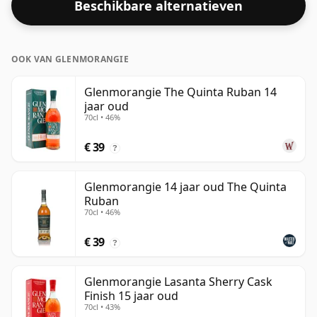
Beschikbare alternatieven
OOK VAN GLENMORANGIE
Glenmorangie The Quinta Ruban 14
jaar oud
70cl • 46%
€ 39
?
Glenmorangie 14 jaar oud The Quinta
Ruban
70cl • 46%
€ 39
?
Glenmorangie Lasanta Sherry Cask
Finish 15 jaar oud
70cl • 43%