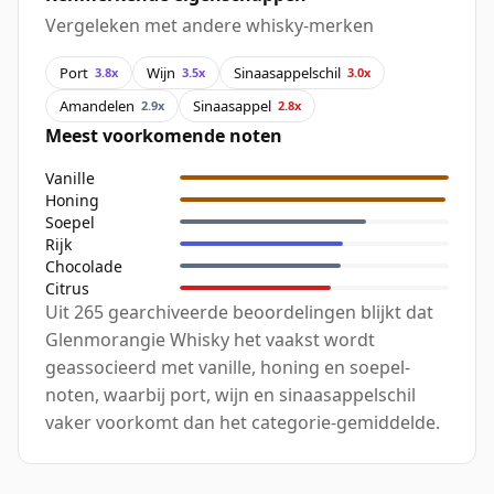
Vergeleken met andere whisky-merken
Port
Wijn
Sinaasappelschil
3.8x
3.5x
3.0x
Amandelen
Sinaasappel
2.9x
2.8x
Meest voorkomende noten
Vanille
Honing
Soepel
Rijk
Chocolade
Citrus
Uit 265 gearchiveerde beoordelingen blijkt dat
Glenmorangie Whisky het vaakst wordt
geassocieerd met vanille, honing en soepel-
noten, waarbij port, wijn en sinaasappelschil
vaker voorkomt dan het categorie-gemiddelde.