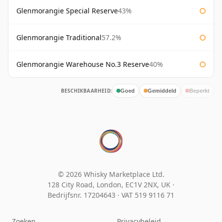
Glenmorangie Special Reserve
43%
Glenmorangie Traditional
57.2%
Glenmorangie Warehouse No.3 Reserve
40%
BESCHIKBAARHEID:
Goed
Gemiddeld
Beperkt
© 2026 Whisky Marketplace Ltd.
128 City Road, London, EC1V 2NX, UK ·
Bedrijfsnr. 17204643
·
VAT 519 9116 71
Zoeken
Privacybeleid