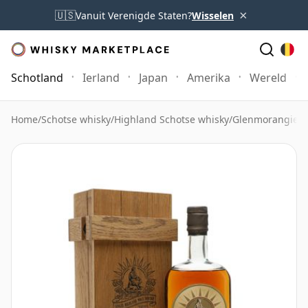
×
🇺🇸
Vanuit Verenigde Staten?
Wisselen
Schotland
Ierland
Japan
Amerika
Wereld
Home
/
Schotse whisky
/
Highland Schotse whisky
/
Glenmorangie W