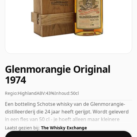
Glenmorangie Original
1974
Regio:
Highland
ABV:
43%
Inhoud:
50cl
Een botteling Schotse whisky van de Glenmorangie-
distilleerderij die 24 jaar heeft gerijpt. Wordt geleverd
in een fles van 50 cl - je hoeft alleen maar kleinere
hoeveelheden te schenken voor je vrienden!
Laatst gezien bij:
The Whisky Exchange