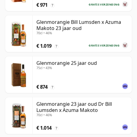
€ 971
GRATIS VERZENDING
?
Glenmorangie Bill Lumsden x Azuma
Makoto 23 jaar oud
70cl • 46%
€ 1.019
GRATIS VERZENDING
?
Glenmorangie 25 jaar oud
75cl • 43%
€ 874
?
Glenmorangie 23 jaar oud Dr Bill
Lumsden x Azuma Makoto
70cl • 46%
€ 1.014
?