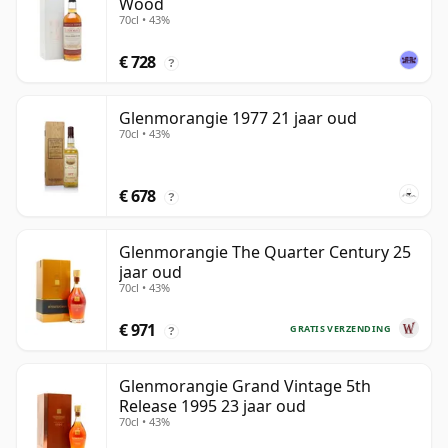
Wood
70cl • 43%
€ 728
?
Glenmorangie 1977 21 jaar oud
70cl • 43%
€ 678
?
Glenmorangie The Quarter Century 25
jaar oud
70cl • 43%
€ 971
GRATIS VERZENDING
?
Glenmorangie Grand Vintage 5th
Release 1995 23 jaar oud
70cl • 43%