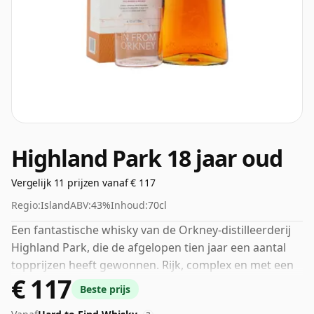
Highland Park 18 jaar oud
Vergelijk 11 prijzen vanaf € 117
Regio:
Island
ABV:
43%
Inhoud:
70cl
Een fantastische whisky van de Orkney-distilleerderij
Highland Park, die de afgelopen tien jaar een aantal
topprijzen heeft gewonnen. Rijk, complex en met een
€ 117
voortreffelijk mondgevoel is deze whisky geliefd bij
Beste prijs
zowel kenners als informele whiskydrinkers. Een van