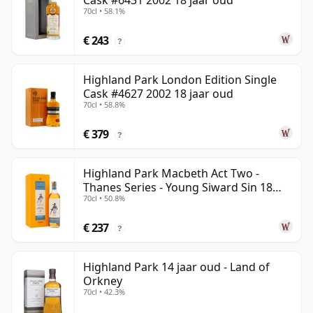
Cask #6431 2002 18 jaar oud
70cl • 58.1%
€ 243
?
Highland Park London Edition Single
Cask #4627 2002 18 jaar oud
70cl • 58.8%
€ 379
?
Highland Park Macbeth Act Two -
Thanes Series - Young Siward Sin 18
70cl • 50.8%
jaar oud
€ 237
?
Highland Park 14 jaar oud - Land of
Orkney
70cl • 42.3%