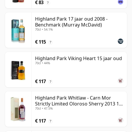
€ 83
?
Highland Park 17 jaar oud 2008 -
Benchmark (Murray McDavid)
70cl • 54.1%
€ 115
?
Highland Park Viking Heart 15 jaar oud
70cl • 44%
€ 117
?
Highland Park Whitlaw - Carn Mor
Strictly Limited Oloroso Sherry 2013 10
70cl • 47.5%
jaar oud
€ 117
?