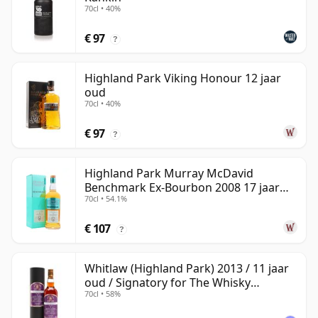
70cl • 40%
€ 97
?
Highland Park Viking Honour 12 jaar
oud
70cl • 40%
€ 97
?
Highland Park Murray McDavid
Benchmark Ex-Bourbon 2008 17 jaar
70cl • 54.1%
oud
€ 107
?
Whitlaw (Highland Park) 2013 / 11 jaar
oud / Signatory for The Whisky
70cl • 58%
Exchange