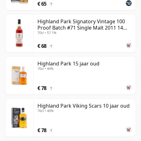
€ 65
?
Highland Park Signatory Vintage 100
Proof Batch #71 Single Malt 2011 14
70cl • 57.1%
jaar oud
€ 68
?
Highland Park 15 jaar oud
70cl • 44%
€ 78
?
Highland Park Viking Scars 10 jaar oud
70cl • 40%
€ 78
?