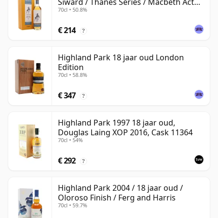
Siward / Thanes Series / Macbeth Act
70cl • 50.8%
Two
€ 214
?
Highland Park 18 jaar oud London
Edition
70cl • 58.8%
€ 347
?
Highland Park 1997 18 jaar oud,
Douglas Laing XOP 2016, Cask 11364
70cl • 54%
€ 292
?
Highland Park 2004 / 18 jaar oud /
Oloroso Finish / Ferg and Harris
70cl • 59.7%