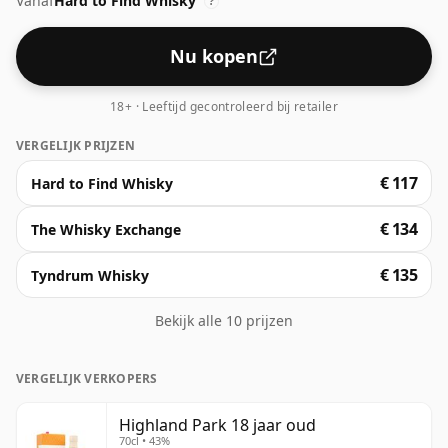
Vanaf
Hard to Find Whisky
de beste 18 jaar oude Schotse whisky's op de markt,
?
zeer consistente output. Petje af voor de goede
mensen van Highland Park!
Nu kopen
18+ · Leeftijd gecontroleerd bij retailer
VERGELIJK PRIJZEN
€ 117
Hard to Find Whisky
€ 134
The Whisky Exchange
€ 135
Tyndrum Whisky
Bekijk alle 10 prijzen
VERGELIJK VERKOPERS
Highland Park 18 jaar oud
70cl • 43%