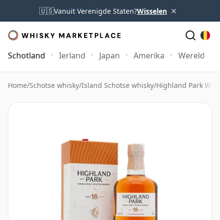
×
🇺🇸
Vanuit Verenigde Staten?
Wisselen
Schotland
Ierland
Japan
Amerika
Wereld
Home
/
Schotse whisky
/
Island Schotse whisky
/
Highland Park Whi