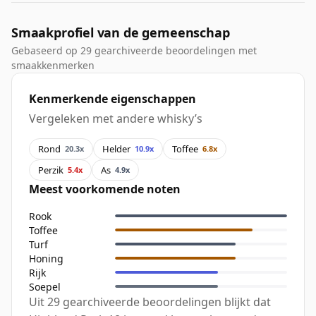
Smaakprofiel van de gemeenschap
Gebaseerd op 29 gearchiveerde beoordelingen met
smaakkenmerken
Kenmerkende eigenschappen
Vergeleken met andere whisky’s
Rond
Helder
Toffee
20.3x
10.9x
6.8x
Perzik
As
5.4x
4.9x
Meest voorkomende noten
Rook
Toffee
Turf
Honing
Rijk
Soepel
Uit 29 gearchiveerde beoordelingen blijkt dat