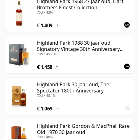
Highland Park 1968 27 jaar oud, Hart
Brothers Finest Collection
70cl • 43%
€ 1.409
?
Highland Park 1988 30 jaar oud,
Signatory Vintage 30th Anniversary
70cl • 49.7%
2018
€ 1.458
?
Highland Park 30 jaar oud, The
Spectator 180th Anniversary
70cl • 48.1%
€ 1.069
?
Highland Park Gordon & MacPhail Rare
Old 1970 30 jaar oud
70cl • 40%