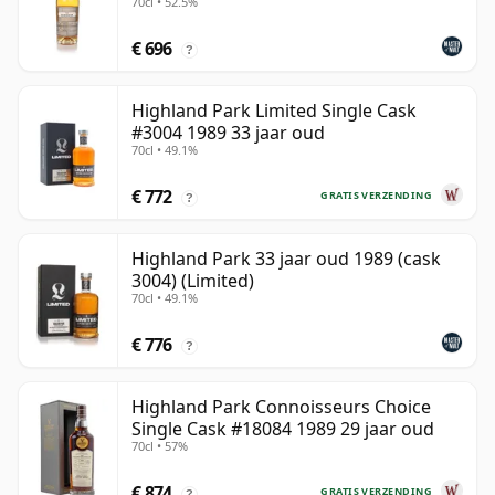
70cl • 52.5%
€ 696
?
Highland Park Limited Single Cask
#3004 1989 33 jaar oud
70cl • 49.1%
€ 772
GRATIS VERZENDING
?
Highland Park 33 jaar oud 1989 (cask
3004) (Limited)
70cl • 49.1%
€ 776
?
Highland Park Connoisseurs Choice
Single Cask #18084 1989 29 jaar oud
70cl • 57%
€ 874
GRATIS VERZENDING
?