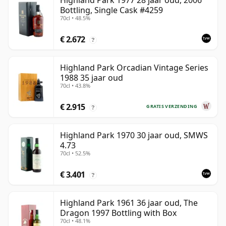
Highland Park 1977 28 jaar oud, 2006
Bottling, Single Cask #4259
70cl • 48.5%
€ 2.672
?
Highland Park Orcadian Vintage Series
1988 35 jaar oud
70cl • 43.8%
€ 2.915
GRATIS VERZENDING
?
Highland Park 1970 30 jaar oud, SMWS
4.73
70cl • 52.5%
€ 3.401
?
Highland Park 1961 36 jaar oud, The
Dragon 1997 Bottling with Box
70cl • 48.1%