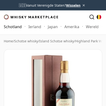
×
🇺🇸
Vanuit Verenigde Staten?
Wisselen
Schotland
Ierland
Japan
Amerika
Wereld
Home
/
Schotse whisky
/
Island Schotse whisky
/
Highland Park Whi