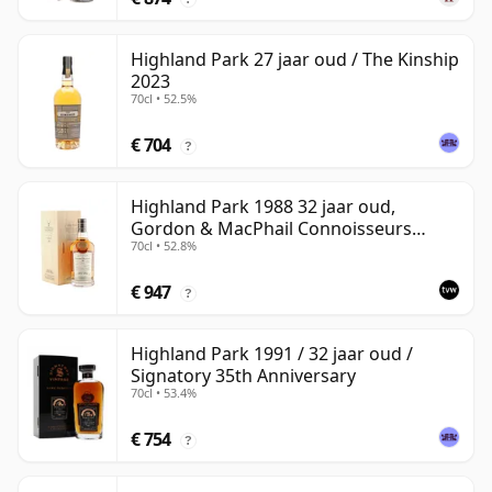
Highland Park 27 jaar oud / The Kinship
2023
70cl • 52.5%
€ 704
?
Highland Park 1988 32 jaar oud,
Gordon & MacPhail Connoisseurs
70cl • 52.8%
Choice - Cask 1284
€ 947
?
Highland Park 1991 / 32 jaar oud /
Signatory 35th Anniversary
70cl • 53.4%
€ 754
?