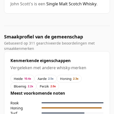
John Scott's is een
Single Malt Scotch Whisky
.
Smaakprofiel van de gemeenschap
Gebaseerd op 311 gearchiveerde beoordelingen met
smaakkenmerken
Kenmerkende eigenschappen
Vergeleken met andere whisky-merken
Heide
Aarde
Honing
10.4x
2.5x
2.3x
Bloemig
Perzik
2.2x
2.0x
Meest voorkomende noten
Rook
Honing
Turf