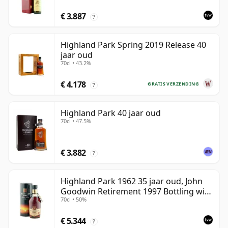
€ 3.887
?
Highland Park Spring 2019 Release 40
jaar oud
70cl • 43.2%
€ 4.178
GRATIS VERZENDING
?
Highland Park 40 jaar oud
70cl • 47.5%
€ 3.882
?
Highland Park 1962 35 jaar oud, John
Goodwin Retirement 1997 Bottling with
70cl • 50%
Tube
€ 5.344
?