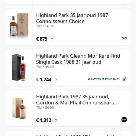
Highland Park 35 jaar oud 1987
Connoisseurs Choice
70cl • 56.9%
€ 875
?
Highland Park Gleann Mor Rare Find
Single Cask 1988 31 jaar oud
70cl • 45.8%
€ 1.244
GRATIS VERZENDING
?
Highland Park 1987 35 jaar oud,
Gordon & MacPhail Connoisseurs
70cl • 56.9%
Choice - Cask 21604501
€ 1.312
?