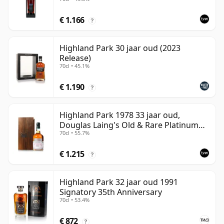
Cask
€ 1.166
?
Highland Park 30 jaar oud (2023
Release)
70cl • 45.1%
€ 1.190
?
Highland Park 1978 33 jaar oud,
Douglas Laing's Old & Rare Platinum
70cl • 55.7%
Selection 2011 Bottling
€ 1.215
?
Highland Park 32 jaar oud 1991
Signatory 35th Anniversary
70cl • 53.4%
€ 872
?