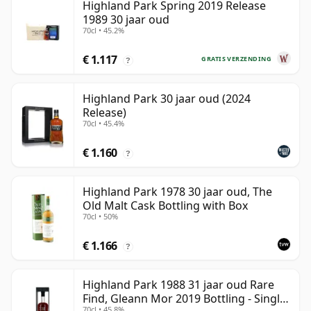
Highland Park Spring 2019 Release
1989 30 jaar oud
70cl • 45.2%
€ 1.117
GRATIS VERZENDING
?
Highland Park 30 jaar oud (2024
Release)
70cl • 45.4%
€ 1.160
?
Highland Park 1978 30 jaar oud, The
Old Malt Cask Bottling with Box
70cl • 50%
€ 1.166
?
Highland Park 1988 31 jaar oud Rare
Find, Gleann Mor 2019 Bottling - Single
70cl • 45.8%