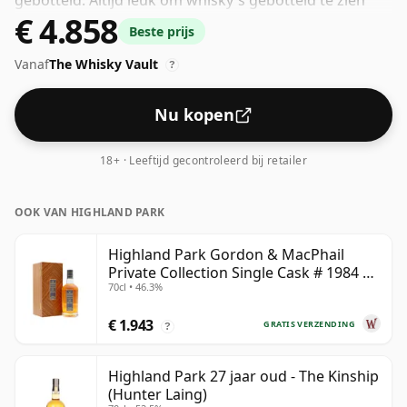
gebotteld. Altijd leuk om whisky's gebotteld te zien
€ 4.858
met een alcoholpercentage van 42,2%, deze wordt
Beste prijs
geleverd in de normale grootte van 70cl.
Vanaf
The Whisky Vault
?
Nu kopen
18+ · Leeftijd gecontroleerd bij retailer
OOK VAN HIGHLAND PARK
Highland Park Gordon & MacPhail
Private Collection Single Cask # 1984 37
70cl • 46.3%
jaar oud
€ 1.943
GRATIS VERZENDING
?
Highland Park 27 jaar oud - The Kinship
(Hunter Laing)