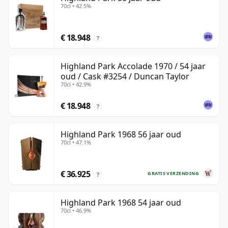
70cl • 42.5%
€ 18.948
?
Highland Park Accolade 1970 / 54 jaar
oud / Cask #3254 / Duncan Taylor
70cl • 42.9%
€ 18.948
?
Highland Park 1968 56 jaar oud
70cl • 47.1%
€ 36.925
GRATIS VERZENDING
?
Highland Park 1968 54 jaar oud
70cl • 46.9%