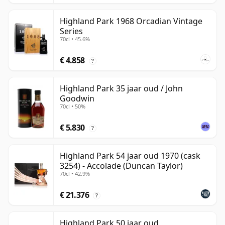
Highland Park 1968 Orcadian Vintage
Series
70cl • 45.6%
€ 4.858
?
Highland Park 35 jaar oud / John
Goodwin
70cl • 50%
€ 5.830
?
Highland Park 54 jaar oud 1970 (cask
3254) - Accolade (Duncan Taylor)
70cl • 42.9%
€ 21.376
?
Highland Park 50 jaar oud