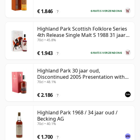
€ 1.846
GRATIS VERZENDING
?
Highland Park Scottish Folklore Series
4th Release Single Malt S 1988 31 jaar
70cl • 45.8%
oud
€ 1.943
GRATIS VERZENDING
?
Highland Park 30 jaar oud,
Discontinued 2005 Presentation with
70cl • 48.1%
Case
€ 2.186
?
Highland Park 1968 / 34 jaar oud /
Becking AG
70cl • 40.1%
€ 1.700
?