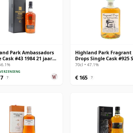
land Park Ambassadors
Highland Park Fragrant
e Cask #43 1984 21 jaar
Drops Single Cask #925 
Malt 2003 21 jaar oud
 56.1%
70cl • 47.1%
 VERZENDING
57
€ 165
?
?