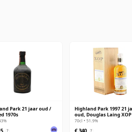
and Park 21 jaar oud /
Highland Park 1997 21 j
ed 1970s
oud, Douglas Laing XOP
Cask 13083
 43%
70cl • 51.9%
15
€ 340
?
?