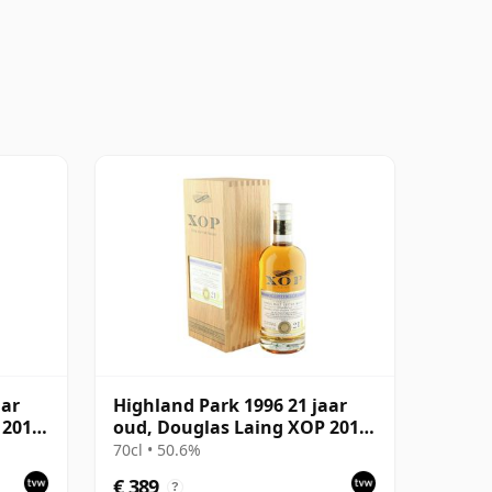
aar
Highland Park 1996 21 jaar
 2019,
oud, Douglas Laing XOP 2017,
Cask 12134
70cl • 50.6%
€ 389
?