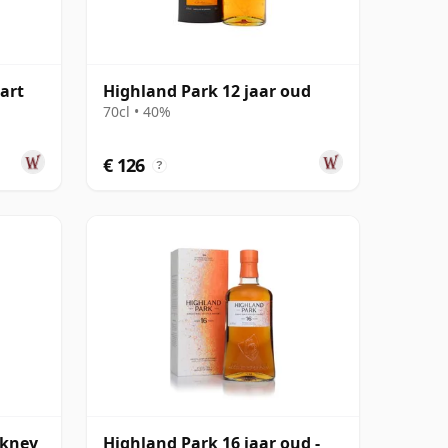
art
Highland Park 12 jaar oud
70cl • 40%
€ 126
?
rkney
Highland Park 16 jaar oud -