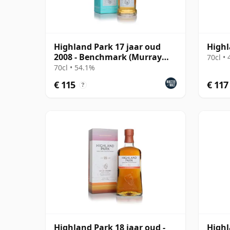
Highland Park 17 jaar oud
Highl
2008 - Benchmark (Murray
70cl •
McDavid)
70cl • 54.1%
€ 115
€ 117
?
Highland Park 18 jaar oud -
Highl