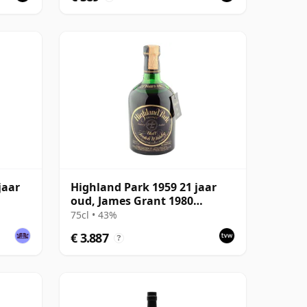
jaar
Highland Park 1959 21 jaar
oud, James Grant 1980
Dumpy Bottling
75cl • 43%
€ 3.887
?