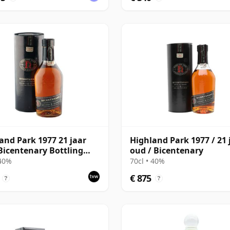
and Park 1977 21 jaar
Highland Park 1977 / 21 
Bicentenary Bottling
oud / Bicentenary
Tube
 40%
70cl • 40%
€ 875
?
?