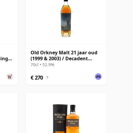
Old Orkney Malt 21 jaar oud
Single
(1999 & 2003) / Decadent
Drinks
70cl • 52.9%
€ 270
?