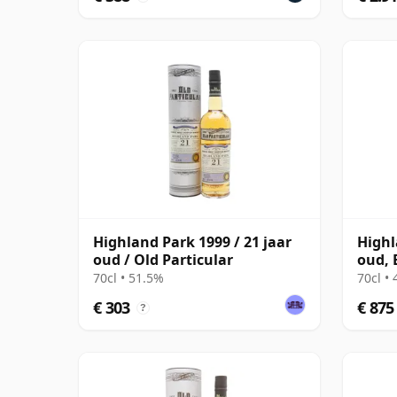
Highland Park 1999 / 21 jaar
Highl
oud / Old Particular
oud, 
with 
70cl • 51.5%
70cl •
€ 303
€ 875
?