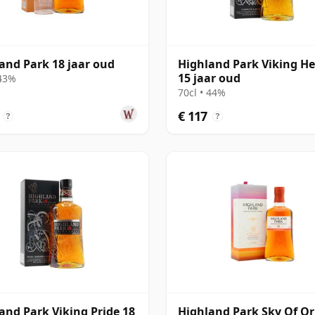
and Park 18 jaar oud
Highland Park Viking He
15 jaar oud
 43%
70cl • 44%
€ 117
?
?
and Park Viking Pride 18
Highland Park Sky Of O