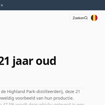
×
r
Zoeken
21 jaar oud
e Highland Park-distilleerderij, deze 21
geweldig voorbeeld van hun productie.
n 47,5% wordt deze whisky geleverd in een