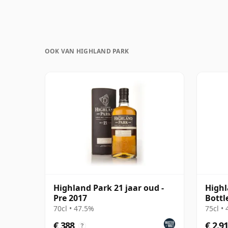
OOK VAN HIGHLAND PARK
Highland Park 21 jaar oud -
Highl
Pre 2017
Bottl
70cl • 47.5%
75cl •
€ 388
€ 2.9
?