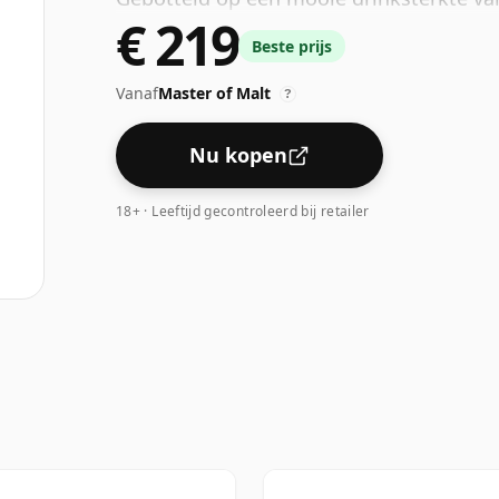
€ 219
fles van 70cl.
Beste prijs
Vanaf
Master of Malt
?
Nu kopen
18+ · Leeftijd gecontroleerd bij retailer