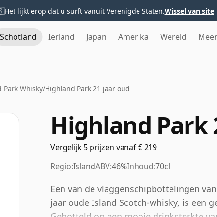
🇸
Het lijkt erop dat u surft vanuit Verenigde Staten.
Wissel van site
Schotland
Ierland
Japan
Amerika
Wereld
Mee
d Park Whisky
/
Highland Park 21 jaar oud
Highland Park 
Vergelijk 5 prijzen vanaf € 219
Regio:
Island
ABV:
46%
Inhoud:
70cl
Een van de vlaggenschipbottelingen van d
jaar oude Island Scotch-whisky, is een 
Gebotteld op een mooie drinksterkte va