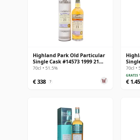
Highland Park Old Particular
High
Single Cask #14573 1999 21
Singl
jaar oud
oud
70cl • 51.5%
70cl •
GRATIS
€ 338
€ 1.4
?