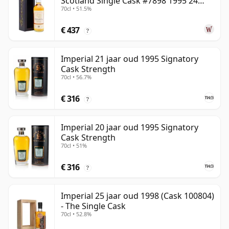
Scotland Single Cask #7898 1995 24
70cl • 51.5%
jaar oud
€ 437
?
Imperial 21 jaar oud 1995 Signatory
Cask Strength
70cl • 56.7%
€ 316
?
Imperial 20 jaar oud 1995 Signatory
Cask Strength
70cl • 51%
€ 316
?
Imperial 25 jaar oud 1998 (Cask 100804)
- The Single Cask
70cl • 52.8%