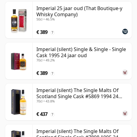
Imperial 25 jaar oud (That Boutique-y
Whisky Company)
50cl • 46.5%
€ 389
?
Imperial (silent) Single & Single - Single
Cask 1995 24 jaar oud
70cl • 49.2%
€ 389
?
Imperial (silent) The Single Malts Of
Scotland Single Cask #5869 1994 24
70cl • 43.8%
jaar oud
€ 437
?
Imperial (silent) The Single Malts Of