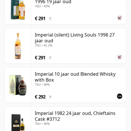
1996 19 jaar oud
70cl • 43%
€ 291
?
Imperial (silent) Living Souls 1998 27
jaar oud
70cl • 42.2%
€ 291
?
Imperial 10 jaar oud Blended Whisky
with Box
75cl • 40%
€ 292
?
Imperial 1982 24 jaar oud, Chieftains
Cask #3712
70cl • 46%