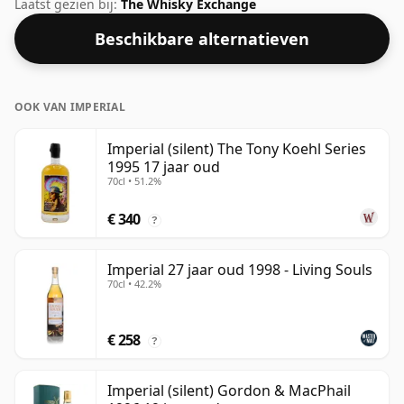
een optimale drinksterkte gebotteld. Puur of met een
Laatst gezien bij:
The Whisky Exchange
druppel water genoten.
Beschikbare alternatieven
OOK VAN IMPERIAL
Imperial (silent) The Tony Koehl Series
1995 17 jaar oud
70cl • 51.2%
€ 340
?
Imperial 27 jaar oud 1998 - Living Souls
70cl • 42.2%
€ 258
?
Imperial (silent) Gordon & MacPhail