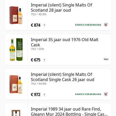
Imperial (silent) Single Malts Of
Scotland 28 jaar oud
70cl • 40.8%
€ 874
GRATIS VERZENDING
?
Imperial 35 jaar oud 1976 Old Malt
Cask
70cl • 50%
€ 675
?
Imperial (silent) Single Malts Of
Scotland Single Cask 26 jaar oud
70cl • 44.8%
€ 972
GRATIS VERZENDING
?
Imperial 1989 34 jaar oud Rare Find,
Gleann Mor 2024 Bottling - Single Cask