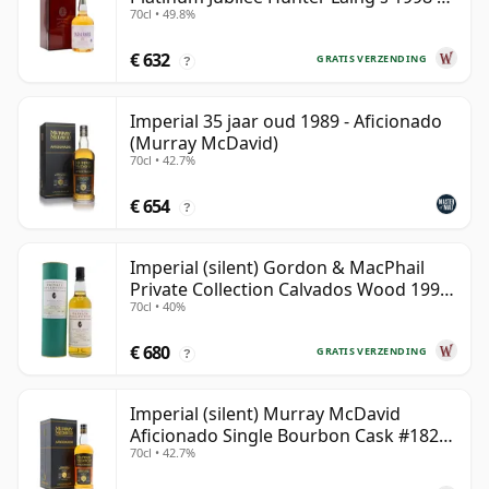
70cl • 49.8%
jaar oud
€ 632
GRATIS VERZENDING
?
Imperial 35 jaar oud 1989 - Aficionado
(Murray McDavid)
70cl • 42.7%
€ 654
?
Imperial (silent) Gordon & MacPhail
Private Collection Calvados Wood 1990
70cl • 40%
9 jaar oud
€ 680
GRATIS VERZENDING
?
Imperial (silent) Murray McDavid
Aficionado Single Bourbon Cask #182
70cl • 42.7%
1989 35 jaar oud