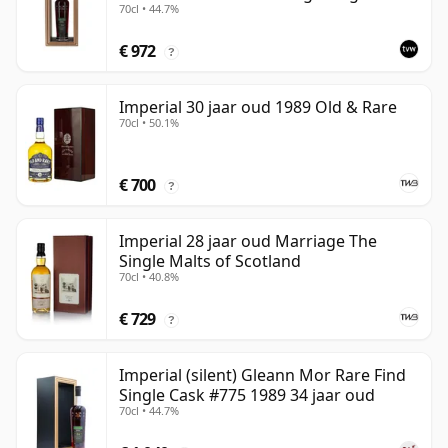
70cl • 44.7%
775
€ 972
?
Imperial 30 jaar oud 1989 Old & Rare
70cl • 50.1%
€ 700
?
Imperial 28 jaar oud Marriage The
Single Malts of Scotland
70cl • 40.8%
€ 729
?
Imperial (silent) Gleann Mor Rare Find
Single Cask #775 1989 34 jaar oud
70cl • 44.7%