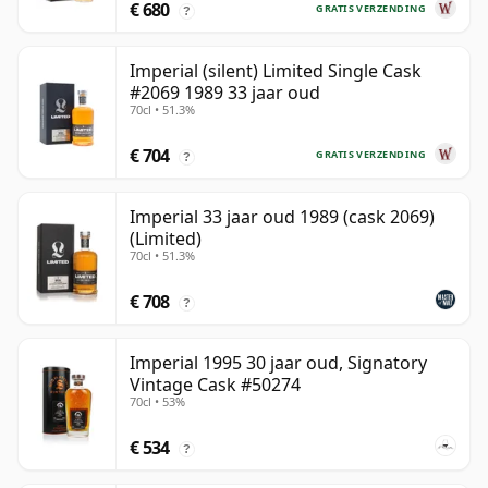
€ 680
GRATIS VERZENDING
?
Imperial (silent) Limited Single Cask
#2069 1989 33 jaar oud
70cl • 51.3%
€ 704
GRATIS VERZENDING
?
Imperial 33 jaar oud 1989 (cask 2069)
(Limited)
70cl • 51.3%
€ 708
?
Imperial 1995 30 jaar oud, Signatory
Vintage Cask #50274
70cl • 53%
€ 534
?