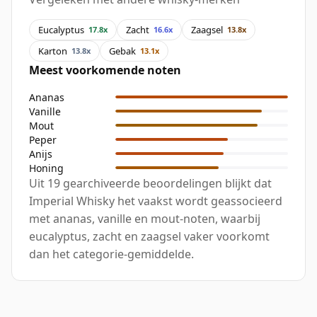
Eucalyptus
Zacht
Zaagsel
17.8x
16.6x
13.8x
Karton
Gebak
13.8x
13.1x
Meest voorkomende noten
Ananas
Vanille
Mout
Peper
Anijs
Honing
Uit 19 gearchiveerde beoordelingen blijkt dat
Imperial Whisky het vaakst wordt geassocieerd
met ananas, vanille en mout-noten, waarbij
eucalyptus, zacht en zaagsel vaker voorkomt
dan het categorie-gemiddelde.