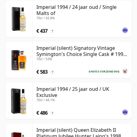
Imperial 1994 / 24 jaar oud / Single
Malts of
70cl • 43.8%
€ 437
?
Imperial (silent) Signatory Vintage
Symington's Choice Single Cask # 1995
70cl • 53%
30 jaar oud
€ 583
GRATIS VERZENDING
?
Imperial 1994 / 25 jaar oud / UK
Exclusive
70cl • 44.1%
€ 486
?
Imperial (silent) Queen Elizabeth II
Platinum Jubilee Hunter Laing's 1998 23