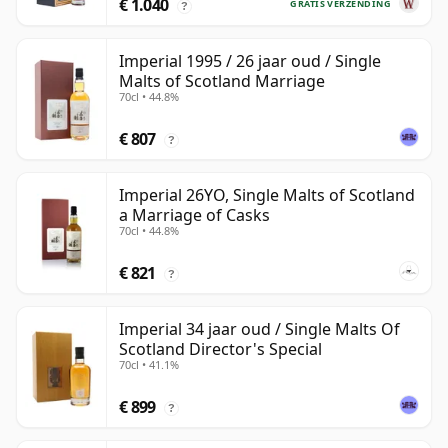
€ 1.040
GRATIS VERZENDING
?
Imperial 1995 / 26 jaar oud / Single
Malts of Scotland Marriage
70cl • 44.8%
€ 807
?
Imperial 26YO, Single Malts of Scotland
a Marriage of Casks
70cl • 44.8%
€ 821
?
Imperial 34 jaar oud / Single Malts Of
Scotland Director's Special
70cl • 41.1%
€ 899
?