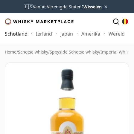
×
🇺🇸
Vanuit Verenigde Staten?
Wisselen
Schotland
Ierland
Japan
Amerika
Wereld
Home
/
Schotse whisky
/
Speyside Schotse whisky
/
Imperial Whisky