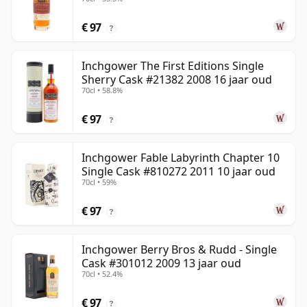
€ 97
?
Inchgower The First Editions Single
Sherry Cask #21382 2008 16 jaar oud
70cl • 58.8%
€ 97
?
Inchgower Fable Labyrinth Chapter 10
Single Cask #810272 2011 10 jaar oud
70cl • 59%
€ 97
?
Inchgower Berry Bros & Rudd - Single
Cask #301012 2009 13 jaar oud
70cl • 52.4%
€ 97
?