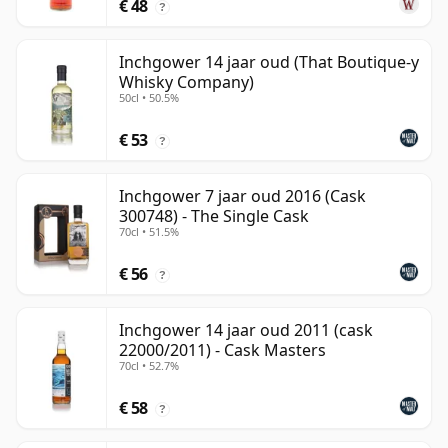
€ 48
?
Inchgower 14 jaar oud (That Boutique-y
Whisky Company)
50cl • 50.5%
€ 53
?
Inchgower 7 jaar oud 2016 (Cask
300748) - The Single Cask
70cl • 51.5%
€ 56
?
Inchgower 14 jaar oud 2011 (cask
22000/2011) - Cask Masters
70cl • 52.7%
€ 58
?