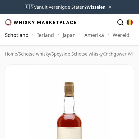
×
🇺🇸
Vanuit Verenigde Staten?
Wisselen
Schotland
Ierland
Japan
Amerika
Wereld
Home
/
Schotse whisky
/
Speyside Schotse whisky
/
Inchgower Whis