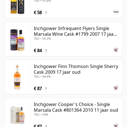
70cl • 55.8%
€ 58
?
Inchgower Infrequent Flyers Single
Marsala Wine Cask #1799 2007 17 jaar
70cl • 54.2%
oud
€ 84
?
Inchgower Finn Thomson Single Sherry
Cask 2009 17 jaar oud
70cl • 44.8%
€ 87
?
Inchgower Cooper's Choice - Single
Marsala Cask #801364 2010 11 jaar oud
70cl • 54%
€ 87
?