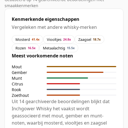
smaakkenmerken
Kenmerkende eigenschappen
Vergeleken met andere whisky-merken
Mosterd
Viooltjes
Zaagsel
41.4x
24.8x
18.7x
Rozen
Metaalachtig
16.5x
15.5x
Meest voorkomende noten
Mout
Gember
Munt
Citrus
Rook
Zoethout
Uit 14 gearchiveerde beoordelingen blijkt dat
Inchgower Whisky het vaakst wordt
geassocieerd met mout, gember en munt-
noten, waarbij mosterd, viooltjes en zaagsel