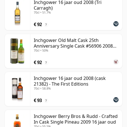
Inchgower 16 jaar oud 2008 (Tri
Carragh)
70cl • 51.7%
€ 92
?
Inchgower Old Malt Cask 25th
Anniversary Single Cask #56906 2008
70cl • 50%
15 jaar oud
€ 92
?
Inchgower 16 jaar oud 2008 (cask
21382) - The First Editions
70cl • 58.8%
€ 93
?
Inchgower Berry Bros & Rudd - Crafted
In Cask Single Pineau 2009 16 jaar oud
70cl • 55.5%