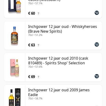
70cl • 57.1%
€ 60
?
Inchgower 12 jaar oud - Whiskyheroes
(Brave New Spirits)
70cl • 51.2%
€ 63
?
Inchgower 12 jaar oud 2010 (cask
810489) - Spirits Shop' Selection
70cl • 57.6%
€ 69
?
Inchgower 12 jaar oud 2009 James
Eadie
70cl • 58.7%