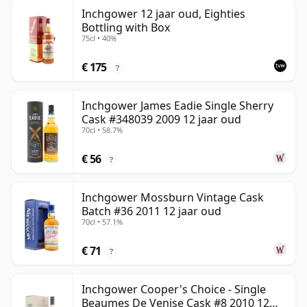
Inchgower 12 jaar oud, Eighties
Bottling with Box
75cl • 40%
€ 175
?
Inchgower James Eadie Single Sherry
Cask #348039 2009 12 jaar oud
70cl • 58.7%
€ 56
?
Inchgower Mossburn Vintage Cask
Batch #36 2011 12 jaar oud
70cl • 57.1%
€ 71
?
Inchgower Cooper's Choice - Single
Beaumes De Venise Cask #8 2010 12