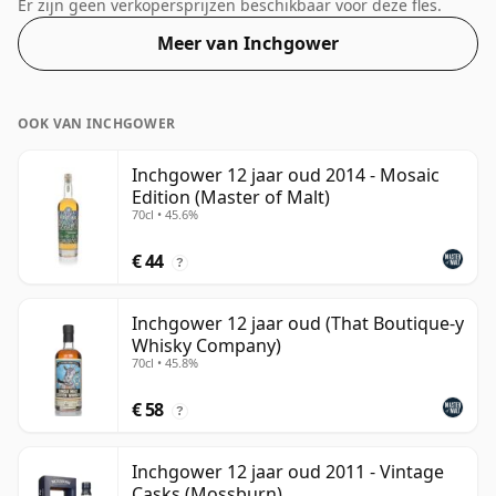
alcoholpercentage van 46%.
Er zijn geen verkopersprijzen beschikbaar voor deze fles.
Meer van Inchgower
OOK VAN INCHGOWER
Inchgower 12 jaar oud 2014 - Mosaic
Edition (Master of Malt)
70cl • 45.6%
€ 44
?
Inchgower 12 jaar oud (That Boutique-y
Whisky Company)
70cl • 45.8%
€ 58
?
Inchgower 12 jaar oud 2011 - Vintage
Casks (Mossburn)