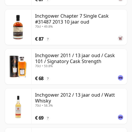
Inchgower Chapter 7 Single Cask
#31487 2013 10 jaar oud
70cl • 49.8%
€ 87
?
Inchgower 2011 / 13 jaar oud / Cask
101 / Signatory Cask Strength
70cl • 59.8%
€ 68
?
Inchgower 2012 / 13 jaar oud / Watt
Whisky
70cl • 58.3%
€ 69
?