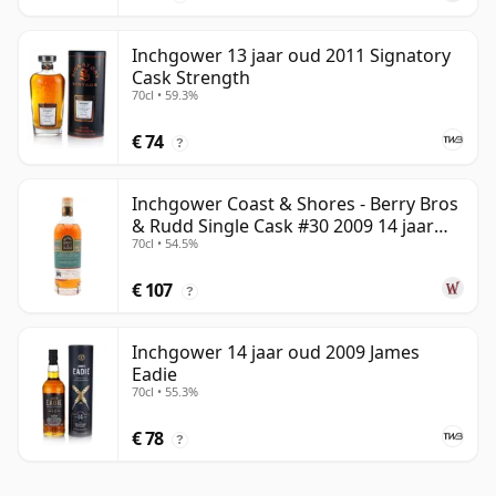
Inchgower 13 jaar oud 2011 Signatory
Cask Strength
70cl • 59.3%
€ 74
?
Inchgower Coast & Shores - Berry Bros
& Rudd Single Cask #30 2009 14 jaar
70cl • 54.5%
oud
€ 107
?
Inchgower 14 jaar oud 2009 James
Eadie
70cl • 55.3%
€ 78
?