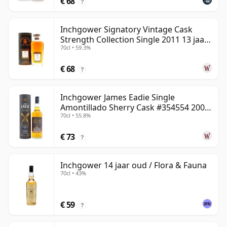
€ 68
?
Inchgower Signatory Vintage Cask
Strength Collection Single 2011 13 jaar
70cl • 59.3%
oud
€ 68
?
Inchgower James Eadie Single
Amontillado Sherry Cask #354554 2008
70cl • 55.8%
13 jaar oud
€ 73
?
Inchgower 14 jaar oud / Flora & Fauna
70cl • 43%
€ 59
?