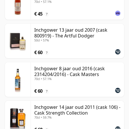
70cl • 57.1%
€ 45
?
Inchgower 13 jaar oud 2007 (cask
800919) - The Artful Dodger
50cl • 57%
€ 60
?
Inchgower 8 jaar oud 2016 (cask
2314204/2016) - Cask Masters
70cl • 57.1%
€ 60
?
Inchgower 14 jaar oud 2011 (cask 106) -
Cask Strength Collection
70cl • 59.7%