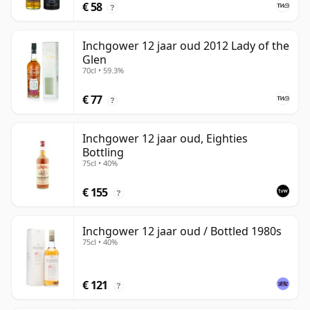
€ 58
?
Inchgower 12 jaar oud 2012 Lady of the
Glen
70cl • 59.3%
€ 77
?
Inchgower 12 jaar oud, Eighties
Bottling
75cl • 40%
€ 155
?
Inchgower 12 jaar oud / Bottled 1980s
75cl • 40%
€ 121
?