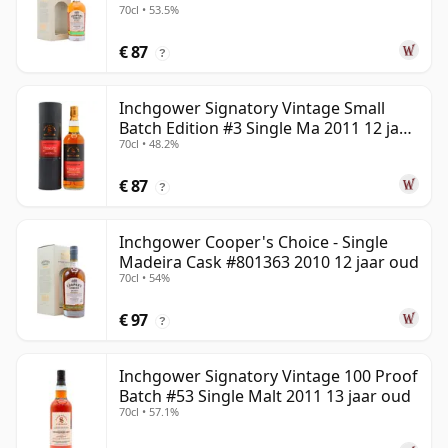
70cl • 53.5%
jaar oud
€ 87
?
Inchgower Signatory Vintage Small
Batch Edition #3 Single Ma 2011 12 jaar
70cl • 48.2%
oud
€ 87
?
Inchgower Cooper's Choice - Single
Madeira Cask #801363 2010 12 jaar oud
70cl • 54%
€ 97
?
Inchgower Signatory Vintage 100 Proof
Batch #53 Single Malt 2011 13 jaar oud
70cl • 57.1%