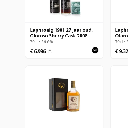
Laphroaig 1981 27 jaar oud,
Laphr
Oloroso Sherry Cask 2008
Oloro
Bottling with Tube
Tube
70cl • 56.6%
70cl •
€ 6.996
€ 9.3
?