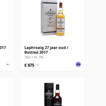
2017
Laphroaig 27 jaar oud /
Bottled 2017
70cl • 41.7%
€ 875
?