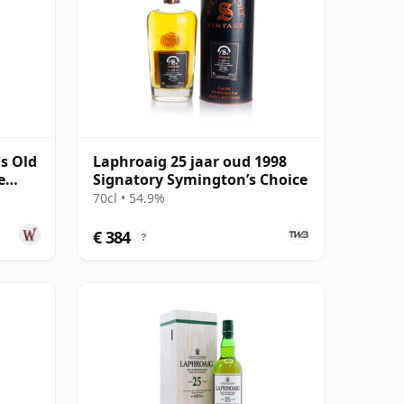
s Old
Laphroaig 25 jaar oud 1998
e
Signatory Symington’s Choice
70cl • 54.9%
€ 384
?