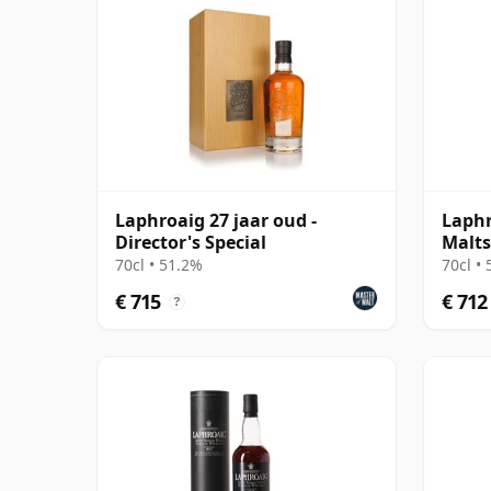
Laphroaig 27 jaar oud -
Laphr
Director's Special
Malts
Speci
70cl • 51.2%
70cl •
€ 715
€ 712
?