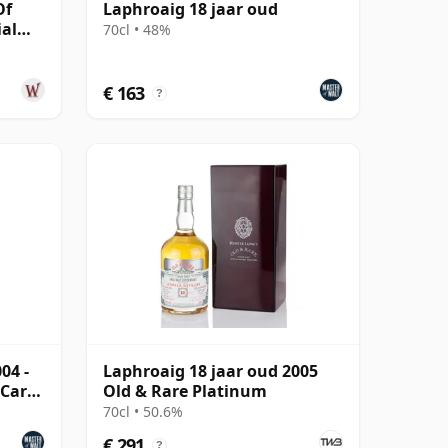
Of
Laphroaig 18 jaar oud
ial
70cl • 48%
€ 163
?
04 -
Laphroaig 18 jaar oud 2005
(Carn
Old & Rare Platinum
70cl • 50.6%
€ 291
?