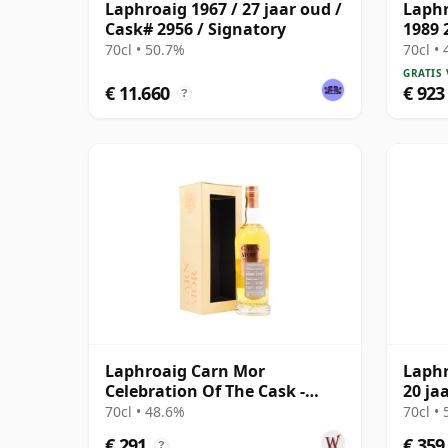
Laphroaig 1967 / 27 jaar oud /
Laphr
Cask# 2956 / Signatory
1989 
70cl • 50.7%
70cl •
GRATIS
€ 11.660
€ 923
?
Laphroaig Carn Mor
Laph
Celebration Of The Cask -
20 ja
Single Cask #50 2004 17 jaar
70cl • 48.6%
70cl •
oud
€ 291
€ 359
?