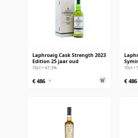
Laphroaig Cask Strength 2023
Laphr
Edition 25 jaar oud
Symin
Cask 
70cl • 47.3%
70cl •
€ 486
€ 486
?