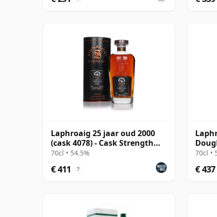
Laphroaig 25 jaar oud 2000
Laphr
(cask 4078) - Cask Strength
Dougl
Collection
12780
70cl • 54.5%
70cl •
€ 411
€ 437
?