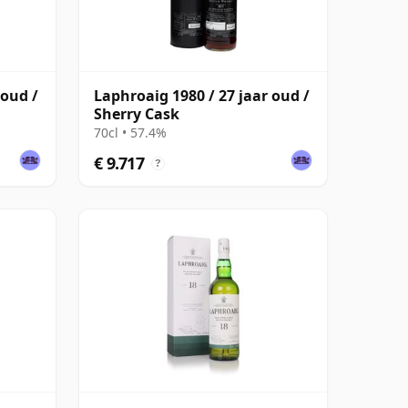
 oud /
Laphroaig 1980 / 27 jaar oud /
Sherry Cask
70cl • 57.4%
€ 9.717
?