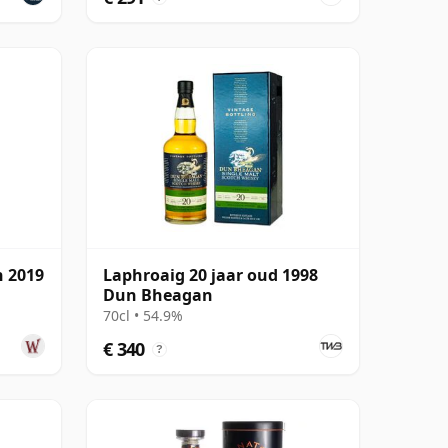
h 2019
Laphroaig 20 jaar oud 1998
Dun Bheagan
70cl • 54.9%
€ 340
?