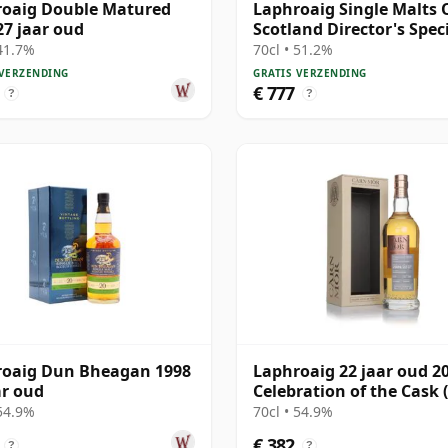
oaig Double Matured
Laphroaig Single Malts 
27 jaar oud
Scotland Director's Spec
Scotch 27 jaar oud
 41.7%
70cl • 51.2%
 VERZENDING
GRATIS VERZENDING
€ 777
?
?
roaig Dun Bheagan 1998
Laphroaig 22 jaar oud 20
ar oud
Celebration of the Cask 
Mor)
 54.9%
70cl • 54.9%
€ 382
?
?