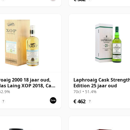
oaig 2000 18 jaar oud,
Laphroaig Cask Strengt
as Laing XOP 2018, Cask
Edition 25 jaar oud
 52.9%
70cl • 51.4%
€ 462
?
?