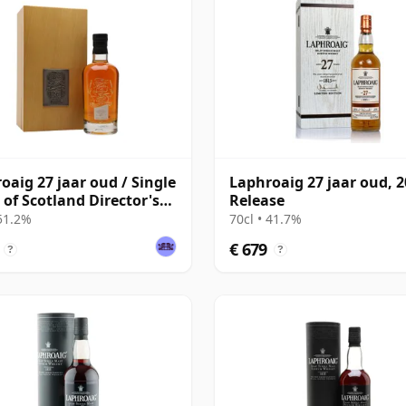
oaig 27 jaar oud / Single
Laphroaig 27 jaar oud, 
 of Scotland Director's
Release
al
 51.2%
70cl • 41.7%
€ 679
?
?