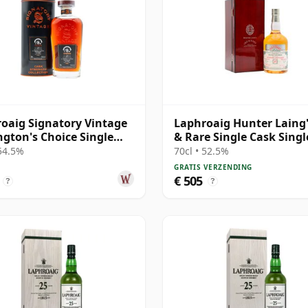
oaig Signatory Vintage
Laphroaig Hunter Laing'
gton's Choice Single
& Rare Single Cask Singl
# 2000 25 jaar oud
Malt 1998 25 jaar oud
 54.5%
70cl • 52.5%
GRATIS VERZENDING
€ 505
?
?