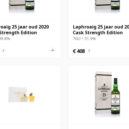
oaig 25 jaar oud 2020
Laphroaig 25 jaar oud 2
Strength Edition
Cask Strength Edition
 49.8%
70cl • 51.9%
€ 408
?
?