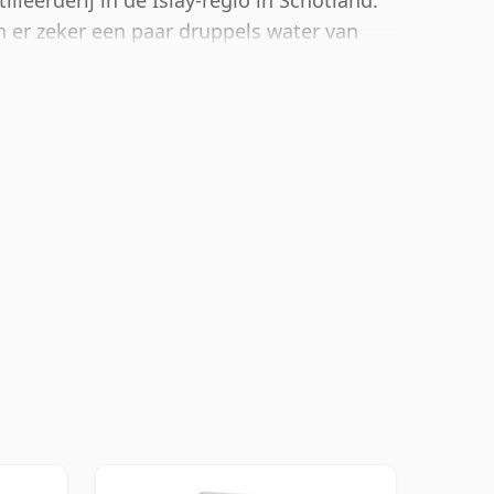
illeerderij in de Islay-regio in Schotland.
 er zeker een paar druppels water van
j te maken.