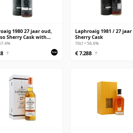
oaig 1980 27 jaar oud,
Laphroaig 1981 / 27 jaar
so Sherry Cask with
Sherry Cask
 57.4%
70cl • 56.6%
28
€ 7.288
?
?