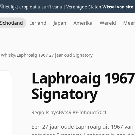
🇸
Het lijkt erop dat u surft vanuit Verenigde Staten.
Wissel van site
Schotland
Ierland
Japan
Amerika
Wereld
Mee
 Whisky
/
Laphroaig 1967 27 jaar oud Signatory
Laphroaig 1967
Signatory
Regio:
Islay
ABV:
49.8%
Inhoud:
70cl
Een 27 jaar oude Laphroaig uit 1967 van