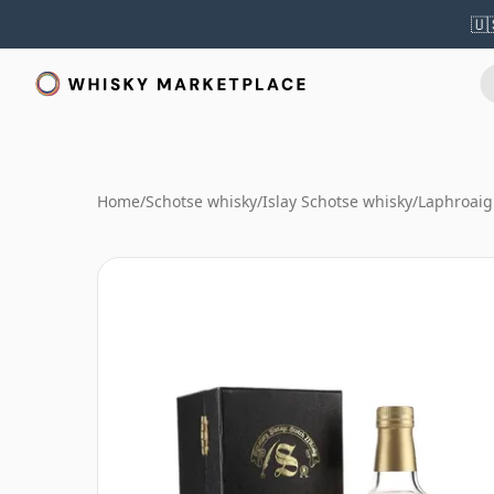
🇺
Home
/
Schotse whisky
/
Islay Schotse whisky
/
Laphroaig