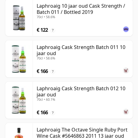
Laphroaig 10 jaar oud Cask Strength /
Batch 011 / Bottled 2019
70cl • 58.6%
€ 122
?
Laphroaig Cask Strength Batch 011 10
jaar oud
70cl • 58.6%
€ 166
?
Laphroaig Cask Strength Batch 012 10
jaar oud
70cl • 60.1%
€ 166
?
Laphroaig The Octave Single Ruby Port
Wine Cask #5646863 2011 13 jaar oud