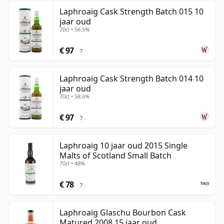
Laphroaig Cask Strength Batch 015 10
jaar oud
70cl • 56.5%
€ 97
?
Laphroaig Cask Strength Batch 014 10
jaar oud
70cl • 58.6%
€ 97
?
Laphroaig 10 jaar oud 2015 Single
Malts of Scotland Small Batch
70cl • 48%
€ 78
?
Laphroaig Glaschu Bourbon Cask
Matured 2008 15 jaar oud