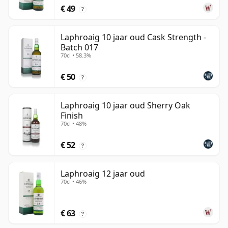
€ 49
?
Laphroaig 10 jaar oud Cask Strength -
Batch 017
70cl • 58.3%
€ 50
?
Laphroaig 10 jaar oud Sherry Oak
Finish
70cl • 48%
€ 52
?
Laphroaig 12 jaar oud
70cl • 46%
€ 63
?