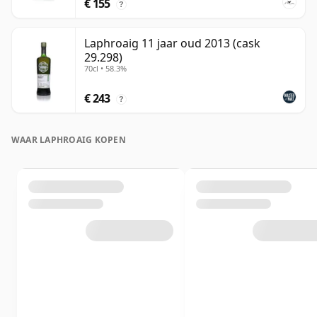
€ 155
?
Laphroaig 11 jaar oud 2013 (cask
29.298)
70cl • 58.3%
€ 243
?
WAAR LAPHROAIG KOPEN