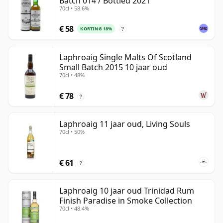
Batch 014 / Bottled 2021
70cl • 58.6%
€ 58
KORTING 18%
?
Laphroaig Single Malts Of Scotland
Small Batch 2015 10 jaar oud
70cl • 48%
€ 78
?
Laphroaig 11 jaar oud, Living Souls
70cl • 50%
€ 61
?
Laphroaig 10 jaar oud Trinidad Rum
Finish Paradise in Smoke Collection
70cl • 48.4%