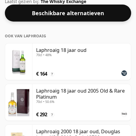
Signatory in 2009. Gebotteld op een mooie
Laatst gezien bij:
The Whisky Exchange
drinksterkte van 52,8% wordt deze whisky geleverd in
Beschikbare alternatieven
een fles van 70cl.
OOK VAN LAPHROAIG
Laphroaig 18 jaar oud
70cl • 48%
€ 164
?
Laphroaig 18 jaar oud 2005 Old & Rare
Platinum
70cl • 50.6%
€ 292
?
Laphroaig 2000 18 jaar oud, Douglas