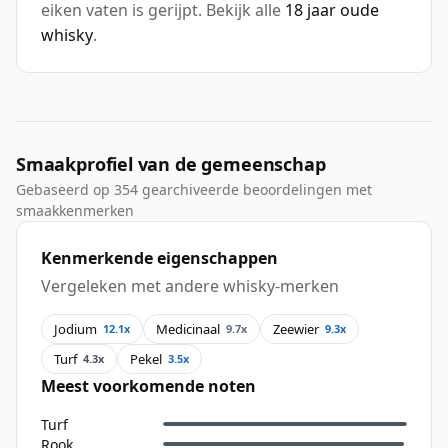
eiken vaten is gerijpt. Bekijk alle
18 jaar oude
whisky
.
Smaakprofiel van de gemeenschap
Gebaseerd op 354 gearchiveerde beoordelingen met
smaakkenmerken
Kenmerkende eigenschappen
Vergeleken met andere whisky-merken
Jodium
Medicinaal
Zeewier
12.1x
9.7x
9.3x
Turf
Pekel
4.3x
3.5x
Meest voorkomende noten
Turf
Rook