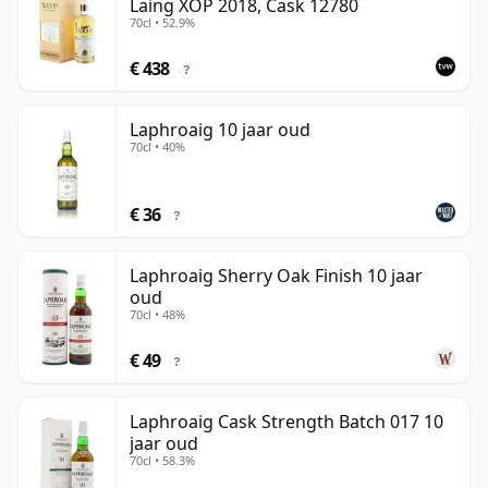
Laing XOP 2018, Cask 12780
70cl • 52.9%
€ 438
?
Laphroaig 10 jaar oud
70cl • 40%
€ 36
?
Laphroaig Sherry Oak Finish 10 jaar
oud
70cl • 48%
€ 49
?
Laphroaig Cask Strength Batch 017 10
jaar oud
70cl • 58.3%