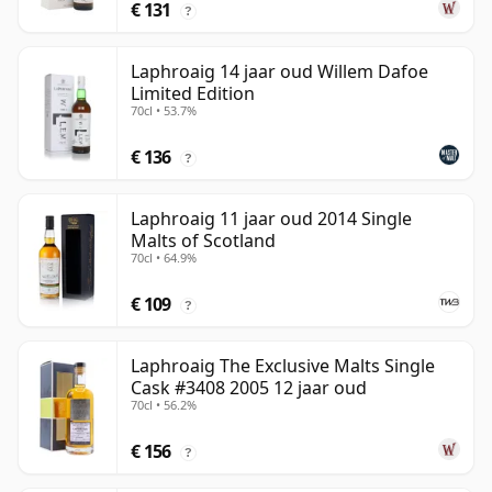
€ 131
?
Laphroaig 14 jaar oud Willem Dafoe
Limited Edition
70cl • 53.7%
€ 136
?
Laphroaig 11 jaar oud 2014 Single
Malts of Scotland
70cl • 64.9%
€ 109
?
Laphroaig The Exclusive Malts Single
Cask #3408 2005 12 jaar oud
70cl • 56.2%
€ 156
?