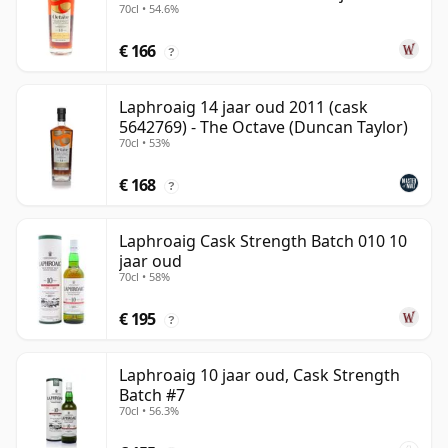
70cl • 54.6%
€ 166
?
Laphroaig 14 jaar oud 2011 (cask
5642769) - The Octave (Duncan Taylor)
70cl • 53%
€ 168
?
Laphroaig Cask Strength Batch 010 10
jaar oud
70cl • 58%
€ 195
?
Laphroaig 10 jaar oud, Cask Strength
Batch #7
70cl • 56.3%