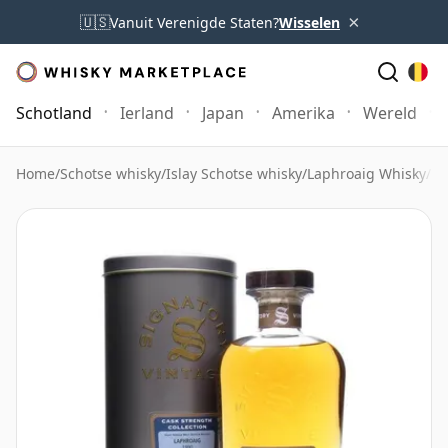
×
🇺🇸
Vanuit Verenigde Staten?
Wisselen
Schotland
Ierland
Japan
Amerika
Wereld
Home
/
Schotse whisky
/
Islay Schotse whisky
/
Laphroaig Whisky
/
La