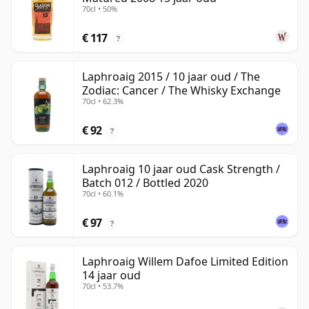
70cl • 50%
€ 117
?
Laphroaig 2015 / 10 jaar oud / The
Zodiac: Cancer / The Whisky Exchange
70cl • 62.3%
€ 92
?
Laphroaig 10 jaar oud Cask Strength /
Batch 012 / Bottled 2020
70cl • 60.1%
€ 97
?
Laphroaig Willem Dafoe Limited Edition
14 jaar oud
70cl • 53.7%