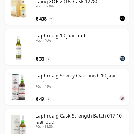
Laing XOP 2018, Cask 12780
70cl • 52.9%
€ 438
?
Laphroaig 10 jaar oud
70cl • 40%
€ 36
?
Laphroaig Sherry Oak Finish 10 jaar
oud
70cl • 48%
€ 49
?
Laphroaig Cask Strength Batch 017 10
jaar oud
70cl • 58.3%