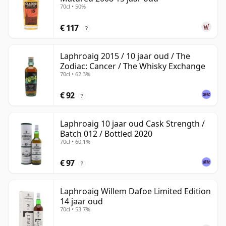
70cl • 50%
€ 117
?
Laphroaig 2015 / 10 jaar oud / The
Zodiac: Cancer / The Whisky Exchange
70cl • 62.3%
€ 92
?
Laphroaig 10 jaar oud Cask Strength /
Batch 012 / Bottled 2020
70cl • 60.1%
€ 97
?
Laphroaig Willem Dafoe Limited Edition
14 jaar oud
70cl • 53.7%