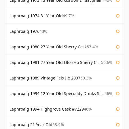
Laphroaig 1973 13 Year Old Gordon & Macphail Connoisseurs Choice
40%
Laphroaig 1974 31 Year Old
49.7%
Laphroaig 1976
43%
Laphroaig 1980 27 Year Old Sherry Cask
57.4%
Laphroaig 1981 27 Year Old Oloroso Sherry Cask
56.6%
Laphroaig 1989 Vintage Feis Ile 2007
50.3%
Laphroaig 1994 12 Year Old Speciality Drinks Single Malts of Scotland
46%
Laphroaig 1994 Highgrove Cask #7229
46%
Laphroaig 21 Year Old
53.4%