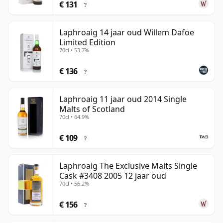
€ 131
?
Laphroaig 14 jaar oud Willem Dafoe
Limited Edition
70cl • 53.7%
€ 136
?
Laphroaig 11 jaar oud 2014 Single
Malts of Scotland
70cl • 64.9%
€ 109
?
Laphroaig The Exclusive Malts Single
Cask #3408 2005 12 jaar oud
70cl • 56.2%
€ 156
?