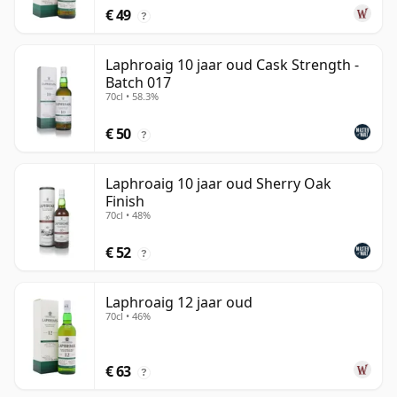
€ 49
?
Laphroaig 10 jaar oud Cask Strength -
Batch 017
70cl • 58.3%
€ 50
?
Laphroaig 10 jaar oud Sherry Oak
Finish
70cl • 48%
€ 52
?
Laphroaig 12 jaar oud
70cl • 46%
€ 63
?