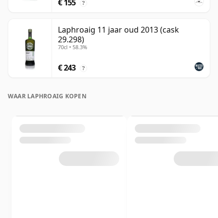
€ 155
?
Laphroaig 11 jaar oud 2013 (cask
29.298)
70cl • 58.3%
€ 243
?
WAAR LAPHROAIG KOPEN