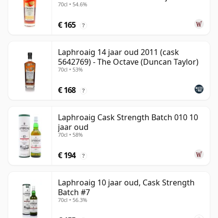
70cl • 54.6%
€ 165
?
Laphroaig 14 jaar oud 2011 (cask
5642769) - The Octave (Duncan Taylor)
70cl • 53%
€ 168
?
Laphroaig Cask Strength Batch 010 10
jaar oud
70cl • 58%
€ 194
?
Laphroaig 10 jaar oud, Cask Strength
Batch #7
70cl • 56.3%