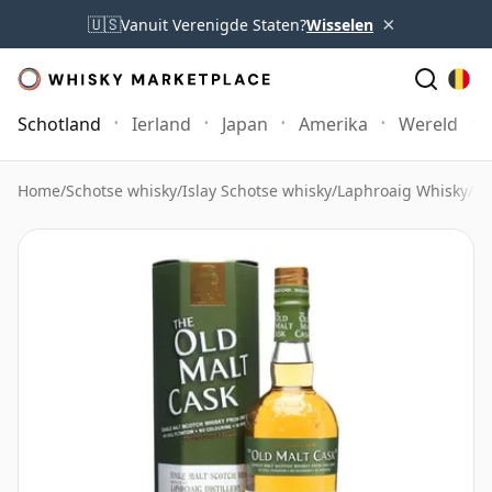
×
🇺🇸
Vanuit Verenigde Staten?
Wisselen
Schotland
Ierland
Japan
Amerika
Wereld
Home
/
Schotse whisky
/
Islay Schotse whisky
/
Laphroaig Whisky
/
La