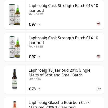
Laphroaig Cask Strength Batch 015 10
jaar oud
70cl • 56.5%
€ 97
?
Laphroaig Cask Strength Batch 014 10
jaar oud
70cl • 58.6%
€ 97
?
Laphroaig 10 jaar oud 2015 Single
Malts of Scotland Small Batch
70cl • 48%
€ 78
?
Laphroaig Glaschu Bourbon Cask
Matured 2008 15 jaar oud