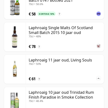
Batch 014 / Bottled 2021
70cl • 58.6%
€ 58
KORTING 18%
?
Laphroaig Single Malts Of Scotland
Small Batch 2015 10 jaar oud
70cl • 48%
€ 78
?
Laphroaig 11 jaar oud, Living Souls
70cl • 50%
€ 61
?
Laphroaig 10 jaar oud Trinidad Rum
Finish Paradise in Smoke Collection
70cl • 48.4%