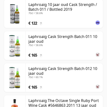
Laphroaig 10 jaar oud Cask Strength /
Batch 011 / Bottled 2019
70cl • 58.6%
€ 122
?
Laphroaig Cask Strength Batch 011 10
jaar oud
70cl • 58.6%
€ 165
?
Laphroaig Cask Strength Batch 012 10
jaar oud
70cl • 60.1%
€ 165
?
Laphroaig The Octave Single Ruby Port
Wine Cask #5646863 2011 13 jaar oud