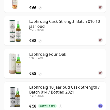
€ 66
?
Laphroaig Cask Strength Batch 016 10
jaar oud
70cl • 58.5%
€ 68
?
Laphroaig Four Oak
100cl • 40%
€ 68
?
Laphroaig 10 jaar oud Cask Strength /
Batch 014 / Bottled 2021
70cl • 58.6%
€ 58
KORTING 18%
?