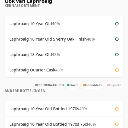
Ook van Laphroaig
KERNASSORTIMENT
Laphroaig 10 Year Old
40%
Laphroaig 10 Year Old Sherry Oak Finish
48%
Laphroaig 18 Year Old
48%
Laphroaig Quarter Cask
48%
BESCHIKBAARHEID:
Goed
Gemiddeld
Beperkt
ANDERE BOTTELINGEN
Laphroaig 10 Year Old Bottled 1970s
40%
Laphroaig 10 Year Old Bottled 1970s 75cl
40%