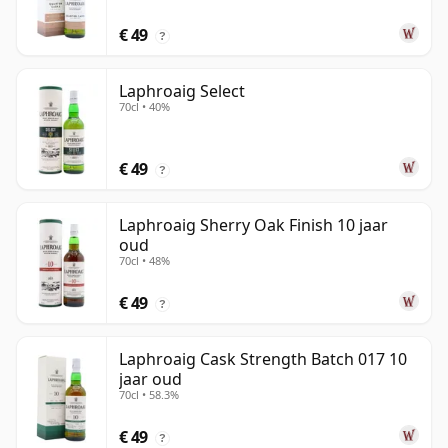
€ 49
?
Laphroaig Select
70cl • 40%
€ 49
?
Laphroaig Sherry Oak Finish 10 jaar
oud
70cl • 48%
€ 49
?
Laphroaig Cask Strength Batch 017 10
jaar oud
70cl • 58.3%
€ 49
?