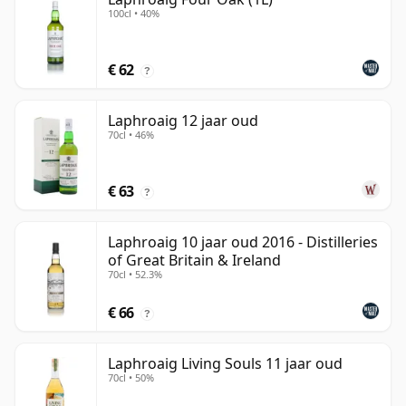
100cl • 40%
€ 62
?
Laphroaig 12 jaar oud
70cl • 46%
€ 63
?
Laphroaig 10 jaar oud 2016 - Distilleries
of Great Britain & Ireland
70cl • 52.3%
€ 66
?
Laphroaig Living Souls 11 jaar oud
70cl • 50%