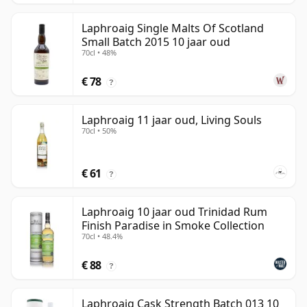
Laphroaig Single Malts Of Scotland
Small Batch 2015 10 jaar oud
70cl • 48%
€ 78
?
Laphroaig 11 jaar oud, Living Souls
70cl • 50%
€ 61
?
Laphroaig 10 jaar oud Trinidad Rum
Finish Paradise in Smoke Collection
70cl • 48.4%
€ 88
?
Laphroaig Cask Strength Batch 013 10