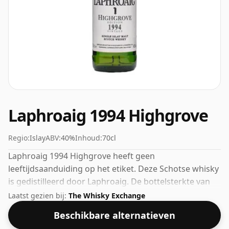
Laphroaig 1994 Highgrove
Regio:
Islay
ABV:
40%
Inhoud:
70cl
Laphroaig 1994 Highgrove heeft geen
leeftijdsaanduiding op het etiket. Deze Schotse whisky
is gedistilleerd door Laphroaig. De bottelsterkte van
deze whisky is 40%, wat aan de onderkant van de
Laatst gezien bij:
The Whisky Exchange
schaal voor whisky's ligt. Hoewel veel consumenten er
Beschikbare alternatieven
tegenwoordig op aandringen dat producenten dichter