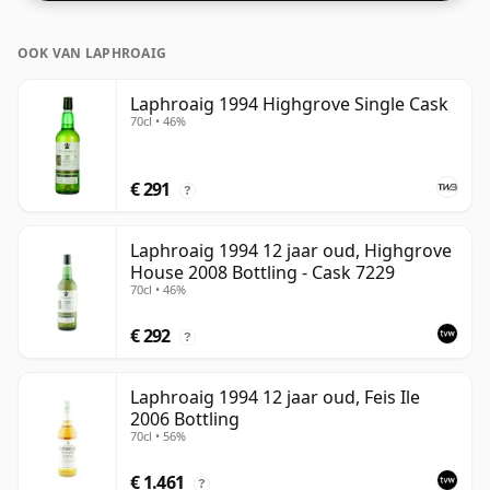
bij de 43% of 46% bottelen, zijn er nog steeds enkele
fijne whisky's met een lagere sterkte.
OOK VAN LAPHROAIG
Laphroaig 1994 Highgrove Single Cask
70cl • 46%
€ 291
?
Laphroaig 1994 12 jaar oud, Highgrove
House 2008 Bottling - Cask 7229
70cl • 46%
€ 292
?
Laphroaig 1994 12 jaar oud, Feis Ile
2006 Bottling
70cl • 56%
€ 1.461
?