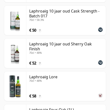
Laphroaig 10 jaar oud Cask Strength -
Batch 017
70cl • 58.3%
€ 50
?
Laphroaig 10 jaar oud Sherry Oak
Finish
70cl • 48%
€ 52
?
Laphroaig Lore
70cl • 48%
€ 58
?
Laphroaig Four Oak (1L)