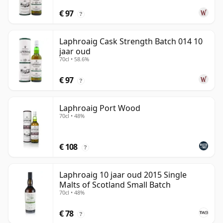
€ 97
?
Laphroaig Cask Strength Batch 014 10
jaar oud
70cl • 58.6%
€ 97
?
Laphroaig Port Wood
70cl • 48%
€ 108
?
Laphroaig 10 jaar oud 2015 Single
Malts of Scotland Small Batch
70cl • 48%
€ 78
?