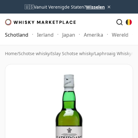
×
🇺🇸
Vanuit Verenigde Staten?
Wisselen
Schotland
Ierland
Japan
Amerika
Wereld
Home
/
Schotse whisky
/
Islay Schotse whisky
/
Laphroaig Whisky
/
La