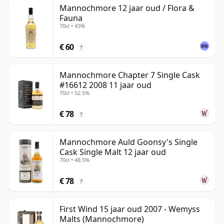
Mannochmore 12 jaar oud / Flora &
Fauna
70cl • 43%
€ 60
?
Mannochmore Chapter 7 Single Cask
#16612 2008 11 jaar oud
70cl • 52.5%
€ 78
?
Mannochmore Auld Goonsy's Single
Cask Single Malt 12 jaar oud
70cl • 48.5%
€ 78
?
First Wind 15 jaar oud 2007 - Wemyss
Malts (Mannochmore)