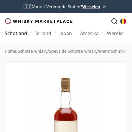
×
🇺🇸
Vanuit Verenigde Staten?
Wisselen
Schotland
Ierland
Japan
Amerika
Wereld
Home
/
Schotse whisky
/
Speyside Schotse whisky
/
Mannochmore W