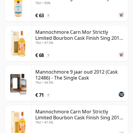
70cl • 50%
oud
€ 63
?
Mannochmore Carn Mor Strictly
Limited Bourbon Cask Finish Sing 2010
70cl • 47.5%
12 jaar oud
€ 68
?
Mannochmore 9 jaar oud 2012 (Cask
12486) - The Single Cask
70cl • 54.5%
€ 71
?
Mannochmore Carn Mor Strictly
Limited Bourbon Cask Finish Sing 2010
70cl • 47.5%
11 jaar oud