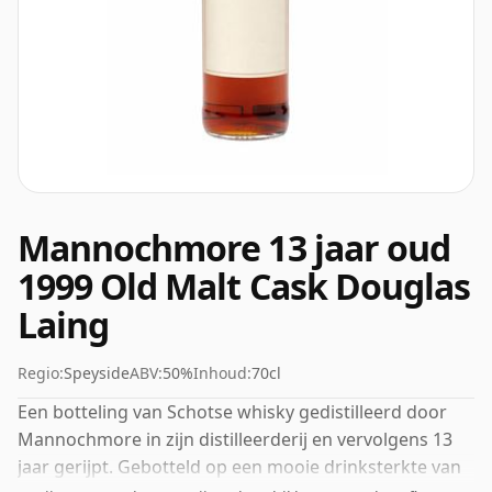
Mannochmore 13 jaar oud
1999 Old Malt Cask Douglas
Laing
Regio:
Speyside
ABV:
50%
Inhoud:
70cl
Een botteling van Schotse whisky gedistilleerd door
Mannochmore in zijn distilleerderij en vervolgens 13
jaar gerijpt. Gebotteld op een mooie drinksterkte van