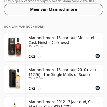
50% wordt deze whisky geleverd in een fles van 70cl.
Er zijn geen verkopersprijzen beschikbaar voor deze fles.
Meer van Mannochmore
OOK VAN MANNOCHMORE
Mannochmore 13 jaar oud Moscatel
Cask Finish (Darkness)
50cl • 53.1%
€ 63
?
Mannochmore 13 jaar oud 2010 (cask
11276) - The Single Malts of Scotla
70cl • 62.3%
€ 73
?
Mannochmore 2012 13 jaar oud, Cask
Masters Cask #2317201