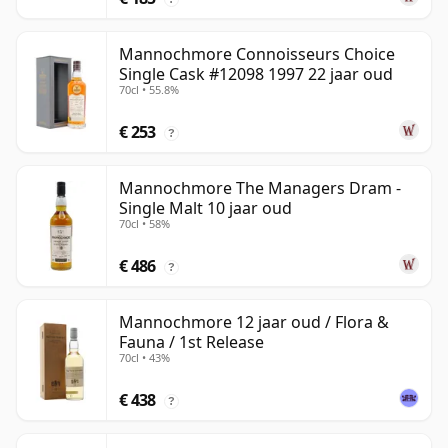
Mannochmore Connoisseurs Choice
Single Cask #12098 1997 22 jaar oud
70cl • 55.8%
€ 253
?
Mannochmore The Managers Dram -
Single Malt 10 jaar oud
70cl • 58%
€ 486
?
Mannochmore 12 jaar oud / Flora &
Fauna / 1st Release
70cl • 43%
€ 438
?