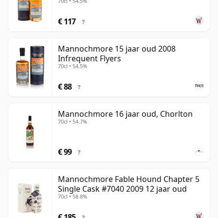
70cl • 54.5%
€ 117
?
Mannochmore 15 jaar oud 2008
Infrequent Flyers
70cl • 54.5%
€ 88
?
Mannochmore 16 jaar oud, Chorlton
70cl • 54.7%
€ 99
?
Mannochmore Fable Hound Chapter 5
Single Cask #7040 2009 12 jaar oud
70cl • 58.8%
€ 185
?