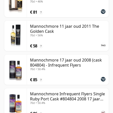
70cl • 46%
€ 81
?
Mannochmore 11 jaar oud 2011 The
Golden Cask
70cl • 56%
€ 58
?
Mannochmore 17 jaar oud 2008 (cask
804804) - Infrequent Flyers
70cl • 50.4%
€ 85
?
Mannochmore Infrequent Flyers Single
Ruby Port Cask #804804 2008 17 jaar
70cl • 50.4%
oud