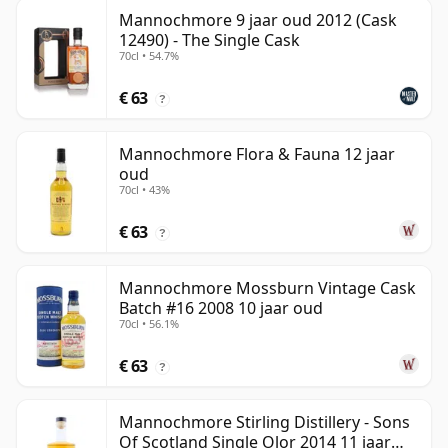
Mannochmore 9 jaar oud 2012 (Cask
12490) - The Single Cask
70cl • 54.7%
€ 63
?
Mannochmore Flora & Fauna 12 jaar
oud
70cl • 43%
€ 63
?
Mannochmore Mossburn Vintage Cask
Batch #16 2008 10 jaar oud
70cl • 56.1%
€ 63
?
Mannochmore Stirling Distillery - Sons
Of Scotland Single Olor 2014 11 jaar