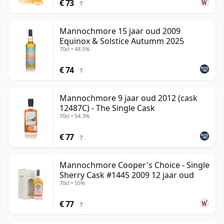
€ 73
?
Mannochmore 15 jaar oud 2009
Equinox & Solstice Autumm 2025
70cl • 48.5%
€ 74
?
Mannochmore 9 jaar oud 2012 (cask
12487C) - The Single Cask
70cl • 54.3%
€ 77
?
Mannochmore Cooper's Choice - Single
Sherry Cask #1445 2009 12 jaar oud
70cl • 55%
€ 77
?