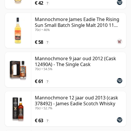
€ 42
?
Mannochmore James Eadie The Rising
Sun Small Batch Single Malt 2010 11
70cl • 46%
jaar oud
€ 58
?
Mannochmore 9 jaar oud 2012 (Cask
12490A) - The Single Cask
70cl • 54.5%
€ 61
?
Mannochmore 12 jaar oud 2013 (cask
378492) - James Eadie Scotch Whisky
70cl • 52.7%
€ 63
?