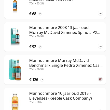
70cl • 53.2%
€ 68
?
Mannochmore 2008 13 jaar oud,
Murray McDavid Ximenex Spinola PX
70cl • 50.9%
Cask
€ 92
?
Mannochmore Murray McDavid
Benchmark Single Pedro Ximenez Cask
70cl • 50.9%
2008 13 jaar oud
€ 126
?
Mannochmore 10 jaar oud 2015 -
Elevenses (Keeble Cask Company)
70cl • 50%