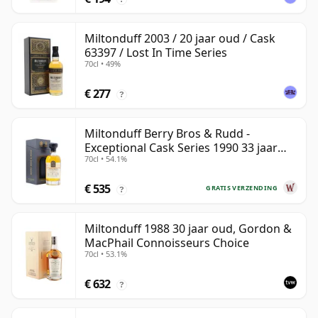
Miltonduff 2003 / 20 jaar oud / Cask
63397 / Lost In Time Series
70cl • 49%
€ 277
?
Miltonduff Berry Bros & Rudd -
Exceptional Cask Series 1990 33 jaar
70cl • 54.1%
oud
€ 535
GRATIS VERZENDING
?
Miltonduff 1988 30 jaar oud, Gordon &
MacPhail Connoisseurs Choice
70cl • 53.1%
€ 632
?