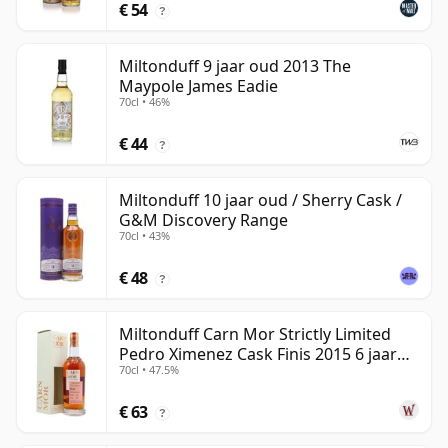
€ 54
?
Miltonduff 9 jaar oud 2013 The
Maypole James Eadie
70cl • 46%
€ 44
?
Miltonduff 10 jaar oud / Sherry Cask /
G&M Discovery Range
70cl • 43%
€ 48
?
Miltonduff Carn Mor Strictly Limited
Pedro Ximenez Cask Finis 2015 6 jaar
70cl • 47.5%
oud
€ 63
?