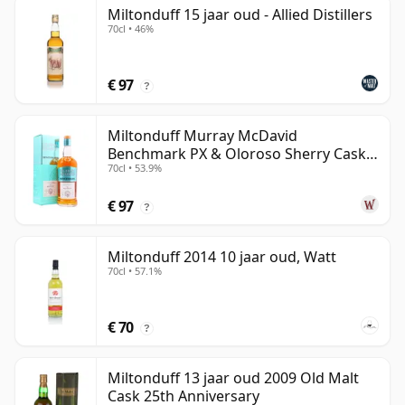
Miltonduff 15 jaar oud - Allied Distillers
70cl • 46%
€ 97
?
Miltonduff Murray McDavid
Benchmark PX & Oloroso Sherry Cask
70cl • 53.9%
2008 15 jaar oud
€ 97
?
Miltonduff 2014 10 jaar oud, Watt
70cl • 57.1%
€ 70
?
Miltonduff 13 jaar oud 2009 Old Malt
Cask 25th Anniversary