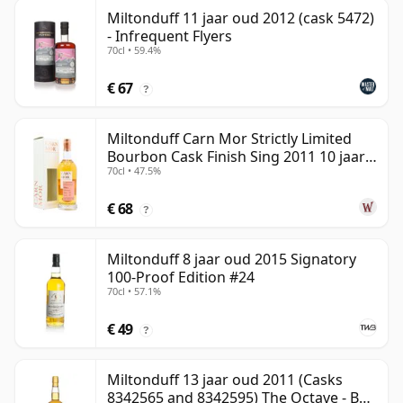
Miltonduff 11 jaar oud 2012 (cask 5472)
- Infrequent Flyers
70cl • 59.4%
€ 67
?
Miltonduff Carn Mor Strictly Limited
Bourbon Cask Finish Sing 2011 10 jaar
70cl • 47.5%
oud
€ 68
?
Miltonduff 8 jaar oud 2015 Signatory
100-Proof Edition #24
70cl • 57.1%
€ 49
?
Miltonduff 13 jaar oud 2011 (Casks
8342565 and 8342595) The Octave - B