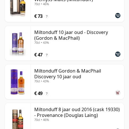
70cl • 46%
€ 73
?
Miltonduff 10 jaar oud - Discovery
(Gordon & MacPhail)
70cl • 43%
€ 47
?
Miltonduff Gordon & MacPhail
Discovery 10 jaar oud
70cl • 43%
€ 49
?
Miltonduff 8 jaar oud 2016 (cask 19330)
- Provenance (Douglas Laing)
70cl • 46%