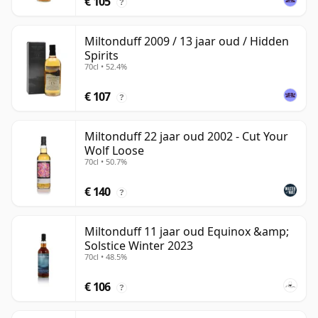
€ 105
?
Miltonduff 2009 / 13 jaar oud / Hidden
Spirits
70cl • 52.4%
€ 107
?
Miltonduff 22 jaar oud 2002 - Cut Your
Wolf Loose
70cl • 50.7%
€ 140
?
Miltonduff 11 jaar oud Equinox &amp;
Solstice Winter 2023
70cl • 48.5%
€ 106
?