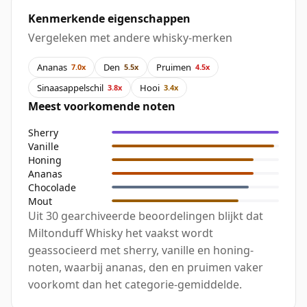
Kenmerkende eigenschappen
Vergeleken met andere whisky-merken
Ananas
Den
Pruimen
7.0x
5.5x
4.5x
Sinaasappelschil
Hooi
3.8x
3.4x
Meest voorkomende noten
Sherry
Vanille
Honing
Ananas
Chocolade
Mout
Uit 30 gearchiveerde beoordelingen blijkt dat
Miltonduff Whisky het vaakst wordt
geassocieerd met sherry, vanille en honing-
noten, waarbij ananas, den en pruimen vaker
voorkomt dan het categorie-gemiddelde.