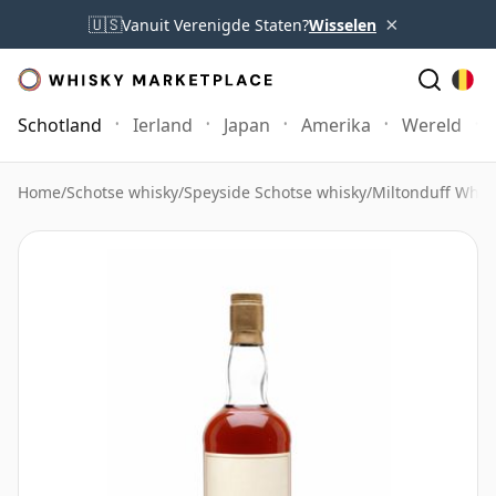
×
🇺🇸
Vanuit Verenigde Staten?
Wisselen
Schotland
Ierland
Japan
Amerika
Wereld
Home
/
Schotse whisky
/
Speyside Schotse whisky
/
Miltonduff Whis