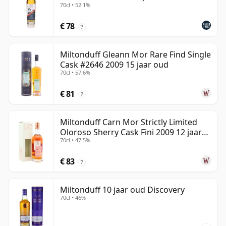
70cl • 52.1%
Scotch Whisky
€ 78
?
Miltonduff Gleann Mor Rare Find Single
Cask #2646 2009 15 jaar oud
70cl • 57.6%
€ 81
?
Miltonduff Carn Mor Strictly Limited
Oloroso Sherry Cask Fini 2009 12 jaar
70cl • 47.5%
oud
€ 83
?
Miltonduff 10 jaar oud Discovery
70cl • 46%