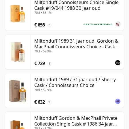
Miltonduff Connoisseurs Choice Single
Cask #19/044 1988 30 jaar oud
70cl • 53.1%
€ 656
GRATIS VERZENDING
?
Miltonduff 1989 31 jaar oud, Gordon &
MacPhail Connoisseurs Choice - Cask
70cl • 52.9%
10224
€ 729
?
Miltonduff 1989 / 31 jaar oud / Sherry
Cask / Connoisseurs Choice
70cl • 52.9%
€ 632
?
Miltonduff Gordon & MacPhail Private
Collection Single Cask # 1986 34 jaar
70cl • 48.7%