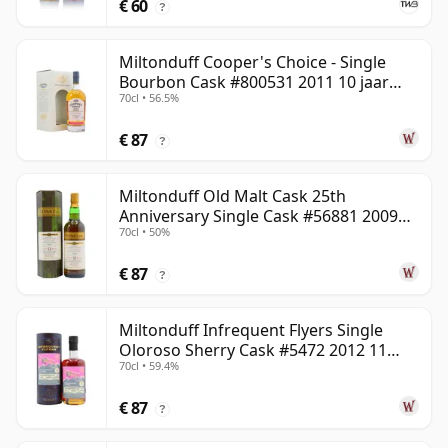
€ 60
?
Miltonduff Cooper's Choice - Single
Bourbon Cask #800531 2011 10 jaar
70cl • 56.5%
oud
€ 87
?
Miltonduff Old Malt Cask 25th
Anniversary Single Cask #56881 2009
70cl • 50%
13 jaar oud
€ 87
?
Miltonduff Infrequent Flyers Single
Oloroso Sherry Cask #5472 2012 11
70cl • 59.4%
jaar oud
€ 87
?