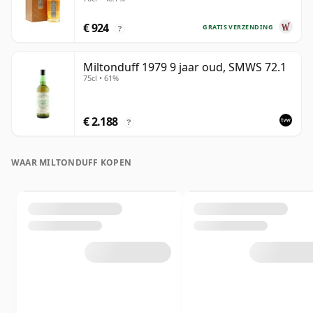
oud
€ 924
GRATIS VERZENDING
?
Miltonduff 1979 9 jaar oud, SMWS 72.1
75cl • 61%
€ 2.188
?
WAAR MILTONDUFF KOPEN