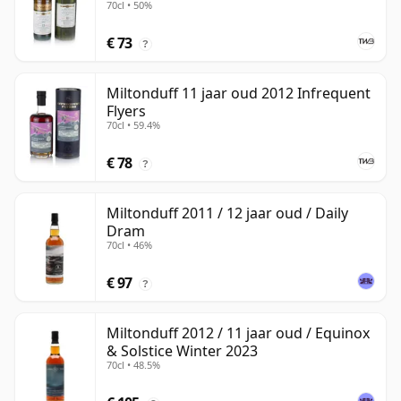
70cl • 50%
€ 73
?
Miltonduff 11 jaar oud 2012 Infrequent
Flyers
70cl • 59.4%
€ 78
?
Miltonduff 2011 / 12 jaar oud / Daily
Dram
70cl • 46%
€ 97
?
Miltonduff 2012 / 11 jaar oud / Equinox
& Solstice Winter 2023
70cl • 48.5%