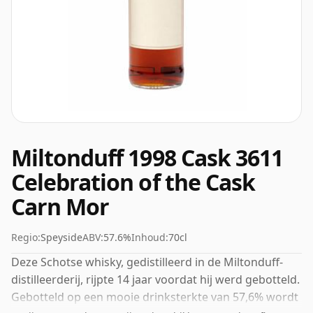
Miltonduff 1998 Cask 3611
Celebration of the Cask
Carn Mor
Regio:
Speyside
ABV:
57.6%
Inhoud:
70cl
Deze Schotse whisky, gedistilleerd in de Miltonduff-
distilleerderij, rijpte 14 jaar voordat hij werd gebotteld.
Gebotteld op een mooie drinksterkte van 57,6% wordt