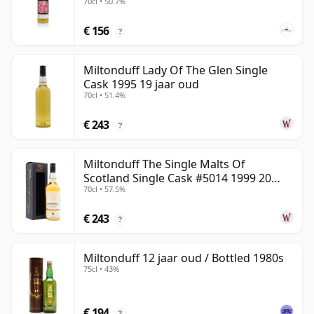
70cl • 50.7%
€ 156
?
Miltonduff Lady Of The Glen Single
Cask 1995 19 jaar oud
70cl • 51.4%
€ 243
?
Miltonduff The Single Malts Of
Scotland Single Cask #5014 1999 20
70cl • 57.5%
jaar oud
€ 243
?
Miltonduff 12 jaar oud / Bottled 1980s
75cl • 43%
€ 194
?