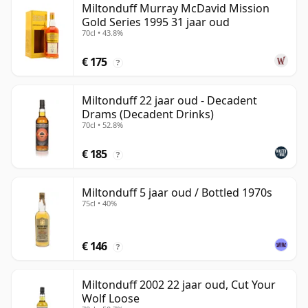
Miltonduff Murray McDavid Mission
Gold Series 1995 31 jaar oud
70cl • 43.8%
€ 175
?
Miltonduff 22 jaar oud - Decadent
Drams (Decadent Drinks)
70cl • 52.8%
€ 185
?
Miltonduff 5 jaar oud / Bottled 1970s
75cl • 40%
€ 146
?
Miltonduff 2002 22 jaar oud, Cut Your
Wolf Loose