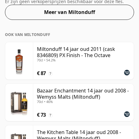
deze whisky geleverd in een fles van 70cl.
Er zijn geen verkopersprijzen beschikbaar voor deze fles.
Meer van Miltonduff
OOK VAN MILTONDUFF
Miltonduff 14 jaar oud 2011 (cask
8346809) PX Finish - The Octave
70cl • 54.2%
€ 87
?
Bazaar Enchantment 14 jaar oud 2008 -
Wemyss Malts (Miltonduff)
70cl • 46%
€ 73
?
The Kitchen Table 14 jaar oud 2008 -
Wemyss Malts (Miltonduff)