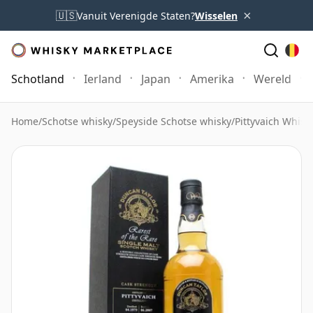
×
🇺🇸
Vanuit Verenigde Staten?
Wisselen
Schotland
Ierland
Japan
Amerika
Wereld
Home
/
Schotse whisky
/
Speyside Schotse whisky
/
Pittyvaich Whisk