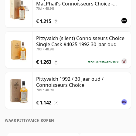
MacPhail's Connoisseurs Choice -
70cl • 48.9%
Recollection Series Cask 4025
€ 1.215
?
Pittyvaich (silent) Connoisseurs Choice
Single Cask #4025 1992 30 jaar oud
70cl • 48.9%
€ 1.263
GRATIS VERZENDING
?
Pittyvaich 1992 / 30 jaar oud /
Connoisseurs Choice
70cl • 48.9%
€ 1.142
?
WAAR PITTYVAICH KOPEN