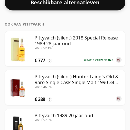
Beschikbare alternatieven
van 70cl.
OOK VAN PITTYVAICH
Pittyvaich (silent) 2018 Special Release
1989 28 jaar oud
70cl • 52.1%
€ 777
GRATIS VERZENDING
?
Pittyvaich (silent) Hunter Laing's Old &
Rare Single Cask Single Malt 1990 34
70cl • 46.5%
jaar oud
€ 389
?
Pittyvaich 1989 20 jaar oud
70cl • 57.5%