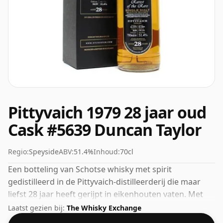
Pittyvaich 1979 28 jaar oud
Cask #5639 Duncan Taylor
Regio:
Speyside
ABV:
51.4%
Inhoud:
70cl
Een botteling van Schotse whisky met spirit
gedistilleerd in de Pittyvaich-distilleerderij die maar
liefst 28 jaar heeft gerijpt in eikenhouten vaten. Met
51,4% alcohol is dit alcoholgehalte meer dan
Laatst gezien bij:
The Whisky Exchange
acceptabel. Gebotteld in de standaardafgiftegrootte