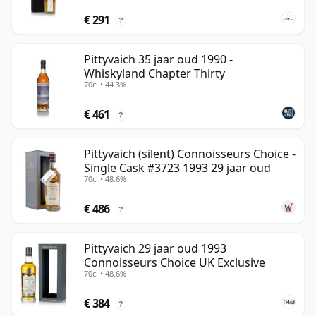
€ 291
?
Pittyvaich 35 jaar oud 1990 -
Whiskyland Chapter Thirty
70cl • 44.3%
€ 461
?
Pittyvaich (silent) Connoisseurs Choice -
Single Cask #3723 1993 29 jaar oud
70cl • 48.6%
€ 486
?
Pittyvaich 29 jaar oud 1993
Connoisseurs Choice UK Exclusive
70cl • 48.6%
€ 384
?