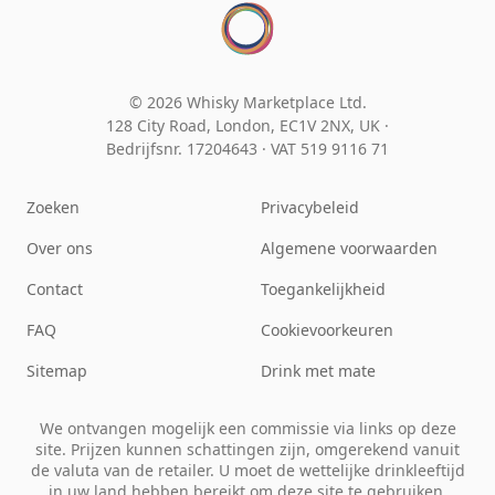
© 2026 Whisky Marketplace Ltd.
128 City Road, London, EC1V 2NX, UK ·
Bedrijfsnr. 17204643
·
VAT 519 9116 71
Zoeken
Privacybeleid
Over ons
Algemene voorwaarden
Contact
Toegankelijkheid
FAQ
Cookievoorkeuren
Sitemap
Drink met mate
We ontvangen mogelijk een commissie via links op deze
site. Prijzen kunnen schattingen zijn, omgerekend vanuit
de valuta van de retailer. U moet de wettelijke drinkleeftijd
in uw land hebben bereikt om deze site te gebruiken.