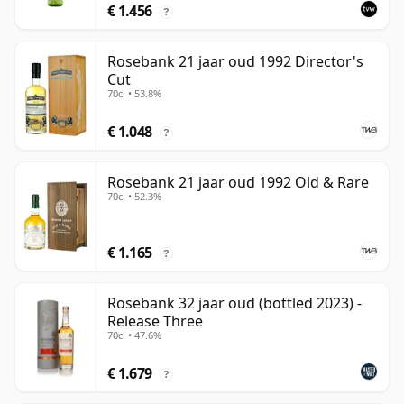
€ 1.456
?
Rosebank 21 jaar oud 1992 Director's
Cut
70cl • 53.8%
€ 1.048
?
Rosebank 21 jaar oud 1992 Old & Rare
70cl • 52.3%
€ 1.165
?
Rosebank 32 jaar oud (bottled 2023) -
Release Three
70cl • 47.6%
€ 1.679
?