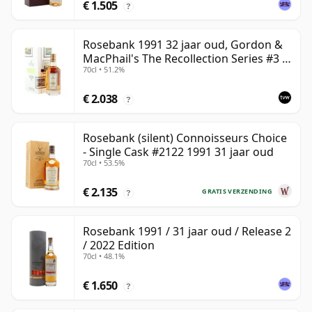
€ 1.505
?
Rosebank 1991 32 jaar oud, Gordon &
MacPhail's The Recollection Series #3 -
70cl • 51.2%
Cask 2114
€ 2.038
?
Rosebank (silent) Connoisseurs Choice
- Single Cask #2122 1991 31 jaar oud
70cl • 53.5%
€ 2.135
GRATIS VERZENDING
?
Rosebank 1991 / 31 jaar oud / Release 2
/ 2022 Edition
70cl • 48.1%
€ 1.650
?