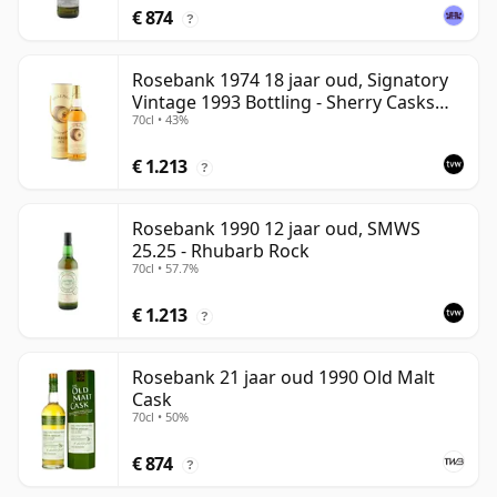
€ 874
?
Rosebank 1974 18 jaar oud, Signatory
Vintage 1993 Bottling - Sherry Casks
70cl • 43%
#5047-5049
€ 1.213
?
Rosebank 1990 12 jaar oud, SMWS
25.25 - Rhubarb Rock
70cl • 57.7%
€ 1.213
?
Rosebank 21 jaar oud 1990 Old Malt
Cask
70cl • 50%
€ 874
?