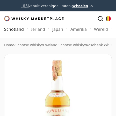
×
🇺🇸
Vanuit Verenigde Staten?
Wisselen
Schotland
Ierland
Japan
Amerika
Wereld
Home
/
Schotse whisky
/
Lowland Schotse whisky
/
Rosebank Whisky