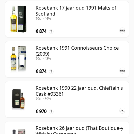
Rosebank 17 jaar oud 1991 Malts of
Scotland
70cl • 46%
€ 874
?
Rosebank 1991 Connoisseurs Choice
(2009)
70cl • 43%
€ 874
?
Rosebank 1990 22 jaar oud, Chieftain's
Cask #93361
70cl • 50%
€ 970
?
Rosebank 26 jaar oud (That Boutique-y