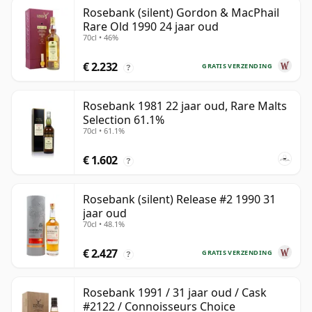
Rosebank (silent) Gordon & MacPhail
Rare Old 1990 24 jaar oud
70cl • 46%
€ 2.232
GRATIS VERZENDING
?
Rosebank 1981 22 jaar oud, Rare Malts
Selection 61.1%
70cl • 61.1%
€ 1.602
?
Rosebank (silent) Release #2 1990 31
jaar oud
70cl • 48.1%
€ 2.427
GRATIS VERZENDING
?
Rosebank 1991 / 31 jaar oud / Cask
#2122 / Connoisseurs Choice