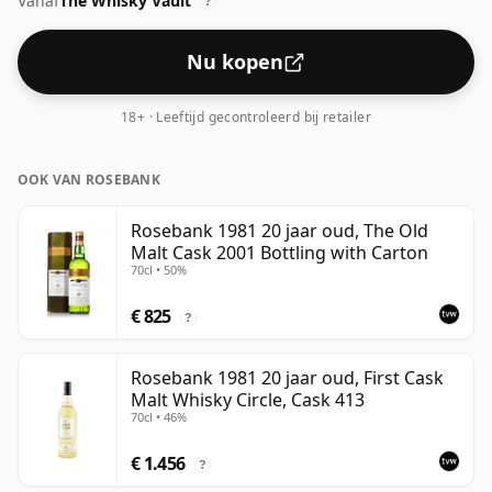
Vanaf
The Whisky Vault
?
Nu kopen
18+ · Leeftijd gecontroleerd bij retailer
OOK VAN ROSEBANK
Rosebank 1981 20 jaar oud, The Old
Malt Cask 2001 Bottling with Carton
70cl • 50%
€ 825
?
Rosebank 1981 20 jaar oud, First Cask
Malt Whisky Circle, Cask 413
70cl • 46%
€ 1.456
?