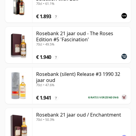
70cl • 61.1%
€ 1.893
?
Rosebank 21 jaar oud - The Roses
Edition #5 'Fascination'
70cl • 49.5%
€ 1.940
?
Rosebank (silent) Release #3 1990 32
jaar oud
70cl • 47.6%
€ 1.941
GRATIS VERZENDING
?
Rosebank 21 jaar oud / Enchantment
70cl • 50.3%