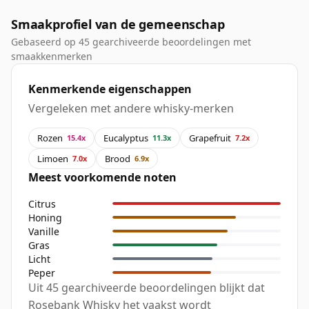
Smaakprofiel van de gemeenschap
Gebaseerd op 45 gearchiveerde beoordelingen met
smaakkenmerken
Kenmerkende eigenschappen
Vergeleken met andere whisky-merken
Rozen
Eucalyptus
Grapefruit
15.4x
11.3x
7.2x
Limoen
Brood
7.0x
6.9x
Meest voorkomende noten
Citrus
Honing
Vanille
Gras
Licht
Peper
Uit 45 gearchiveerde beoordelingen blijkt dat
Rosebank Whisky het vaakst wordt