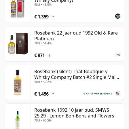
Whisky Company)
50cl • 48.5%
€ 1.359
?
Rosebank 22 jaar oud 1992 Old & Rare
Platinum
70cl • 51.4%
€ 971
?
Rosebank (silent) That Boutique-y
Whisky Company Batch #2 Single Mal
50cl • 49.2%
28 jaar oud
€ 1.456
GRATIS VERZENDING
?
Rosebank 1992 10 jaar oud, SMWS
25.29 - Lemon Bon-Bons and Flowers
70cl • 60.5%