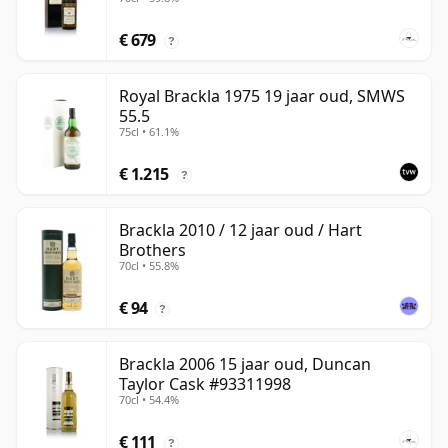
€ 679
?
Royal Brackla 1975 19 jaar oud, SMWS
55.5
75cl • 61.1%
€ 1.215
?
Brackla 2010 / 12 jaar oud / Hart
Brothers
70cl • 55.8%
€ 94
?
Brackla 2006 15 jaar oud, Duncan
Taylor Cask #93311998
70cl • 54.4%
€ 111
?