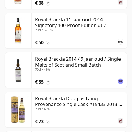
€ 68
?
Royal Brackla 11 jaar oud 2014
Signatory 100-Proof Edition #67
70cl • 57.1%
€ 50
?
Royal Brackla 2014 / 9 jaar oud / Single
Malts of Scotland Small Batch
70cl • 48%
€ 55
?
Royal Brackla Douglas Laing
Provenance Single Cask #15433 2013 8
70cl • 46%
jaar oud
€ 73
?