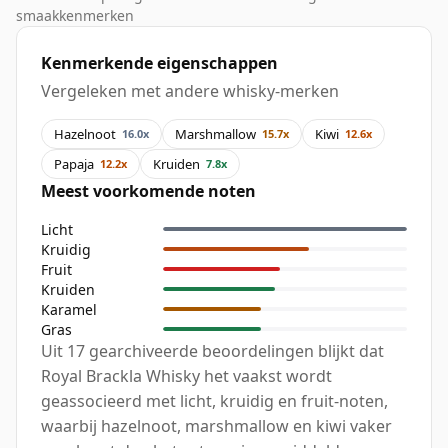
smaakkenmerken
Kenmerkende eigenschappen
Vergeleken met andere whisky-merken
Hazelnoot
Marshmallow
Kiwi
16.0x
15.7x
12.6x
Papaja
Kruiden
12.2x
7.8x
Meest voorkomende noten
Licht
Kruidig
Fruit
Kruiden
Karamel
Gras
Uit 17 gearchiveerde beoordelingen blijkt dat
Royal Brackla Whisky het vaakst wordt
geassocieerd met licht, kruidig en fruit-noten,
waarbij hazelnoot, marshmallow en kiwi vaker