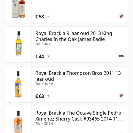
€ 58
?
Royal Brackla 9 jaar oud 2013 King
Charles In the Oak James Eadie
70cl • 46%
€ 44
?
Royal Brackla Thompson Bros 2011 13
jaar oud
70cl • 48.5%
€ 63
?
Royal Brackla The Octave Single Pedro
Ximenez Sherry Cask #93465 2014 11
70cl • 53.9%
jaar oud