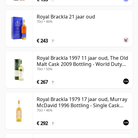
Royal Brackla 21 jaar oud
70cl • 46%
€ 243
?
Royal Brackla 1997 11 jaar oud, The Old
Malt Cask 2009 Bottling - World Duty
70cl • 50%
Free Exclusive
€ 267
?
Royal Brackla 1979 17 jaar oud, Murray
McDavid 1996 Bottling - Single Cask
70cl • 46%
#8825
€ 292
?