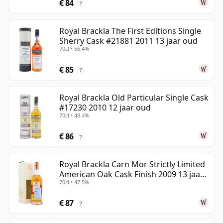
€ 84
?
Royal Brackla The First Editions Single
Sherry Cask #21881 2011 13 jaar oud
70cl • 56.4%
€ 85
?
Royal Brackla Old Particular Single Cask
#17230 2010 12 jaar oud
70cl • 48.4%
€ 86
?
Royal Brackla Carn Mor Strictly Limited
American Oak Cask Finish 2009 13 jaar
70cl • 47.5%
oud
€ 87
?