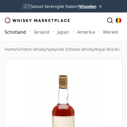
×
🇺🇸
Vanuit Verenigde Staten?
Wisselen
Schotland
Ierland
Japan
Amerika
Wereld
Home
/
Schotse whisky
/
Speyside Schotse whisky
/
Royal Brackla Wh