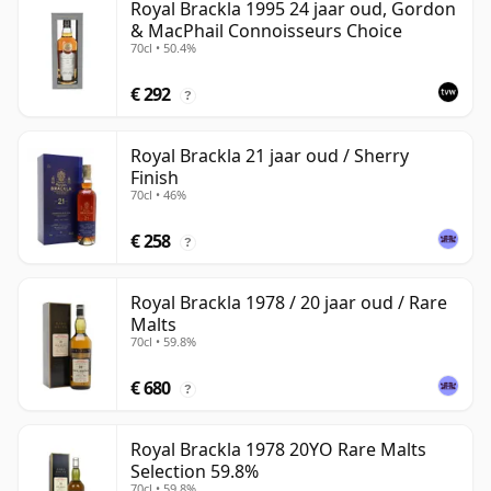
Royal Brackla 1995 24 jaar oud, Gordon
& MacPhail Connoisseurs Choice
70cl • 50.4%
€ 292
?
Royal Brackla 21 jaar oud / Sherry
Finish
70cl • 46%
€ 258
?
Royal Brackla 1978 / 20 jaar oud / Rare
Malts
70cl • 59.8%
€ 680
?
Royal Brackla 1978 20YO Rare Malts
Selection 59.8%
70cl • 59.8%