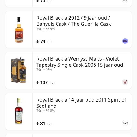
€ 70
?
Royal Brackla 2012 / 9 jaar oud /
Banyuls Cask / The Guerilla Cask
70cl • 55.9%
€ 79
?
Royal Brackla Wemyss Malts - Violet
Tapestry Single Cask 2006 15 jaar oud
70cl • 46%
€ 107
?
Royal Brackla 14 jaar oud 2011 Spirit of
Scotland
70cl • 59.8%
€ 81
?