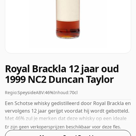
Royal Brackla 12 jaar oud
1999 NC2 Duncan Taylor
Regio:
Speyside
ABV:
46%
Inhoud:
70cl
Een Schotse whisky gedistilleerd door Royal Brackla en
vervolgens 12 jaar gerijpt voordat hij wordt gebotteld.
Met 46% zul je merken dat deze whisky op een ideale
drinksterkte is gebotteld. Wordt geleverd in de
Er zijn geen verkopersprijzen beschikbaar voor deze fles.
normale flesmaat van 70cl.