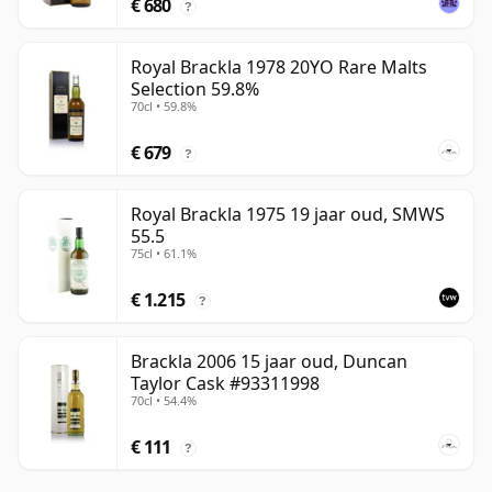
€ 680
?
Royal Brackla 1978 20YO Rare Malts
Selection 59.8%
70cl • 59.8%
€ 679
?
Royal Brackla 1975 19 jaar oud, SMWS
55.5
75cl • 61.1%
€ 1.215
?
Brackla 2006 15 jaar oud, Duncan
Taylor Cask #93311998
70cl • 54.4%
€ 111
?