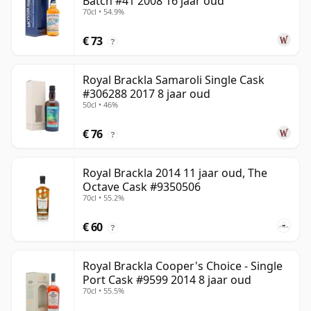
Batch #41 2008 16 jaar oud
70cl • 54.9%
€ 73
?
Royal Brackla Samaroli Single Cask
#306288 2017 8 jaar oud
50cl • 46%
€ 76
?
Royal Brackla 2014 11 jaar oud, The
Octave Cask #9350506
70cl • 55.2%
€ 60
?
Royal Brackla Cooper's Choice - Single
Port Cask #9599 2014 8 jaar oud
70cl • 55.5%