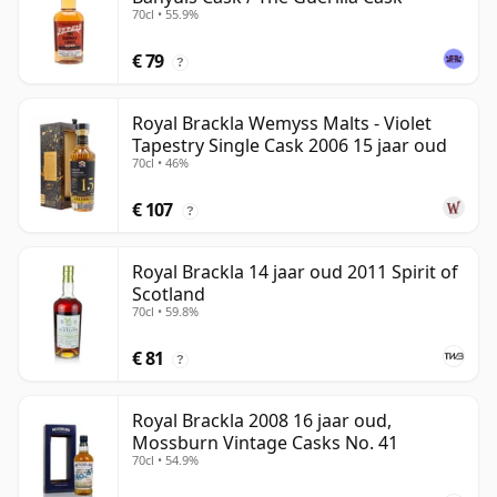
70cl • 55.9%
€ 79
?
Royal Brackla Wemyss Malts - Violet
Tapestry Single Cask 2006 15 jaar oud
70cl • 46%
€ 107
?
Royal Brackla 14 jaar oud 2011 Spirit of
Scotland
70cl • 59.8%
€ 81
?
Royal Brackla 2008 16 jaar oud,
Mossburn Vintage Casks No. 41
70cl • 54.9%