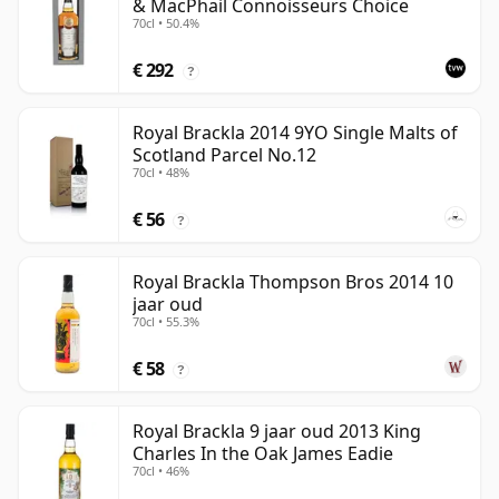
& MacPhail Connoisseurs Choice
70cl • 50.4%
€ 292
?
Royal Brackla 2014 9YO Single Malts of
Scotland Parcel No.12
70cl • 48%
€ 56
?
Royal Brackla Thompson Bros 2014 10
jaar oud
70cl • 55.3%
€ 58
?
Royal Brackla 9 jaar oud 2013 King
Charles In the Oak James Eadie
70cl • 46%