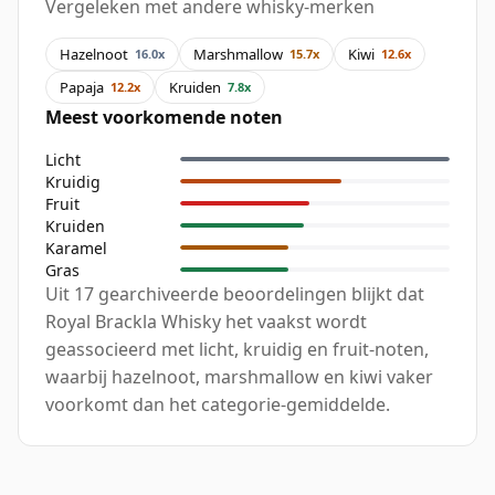
Vergeleken met andere whisky-merken
Hazelnoot
Marshmallow
Kiwi
16.0x
15.7x
12.6x
Papaja
Kruiden
12.2x
7.8x
Meest voorkomende noten
Licht
Kruidig
Fruit
Kruiden
Karamel
Gras
Uit 17 gearchiveerde beoordelingen blijkt dat
Royal Brackla Whisky het vaakst wordt
geassocieerd met licht, kruidig en fruit-noten,
waarbij hazelnoot, marshmallow en kiwi vaker
voorkomt dan het categorie-gemiddelde.