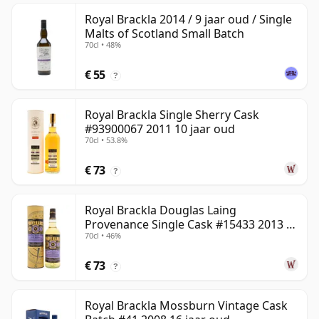
Royal Brackla 2014 / 9 jaar oud / Single
Malts of Scotland Small Batch
70cl • 48%
€ 55
?
Royal Brackla Single Sherry Cask
#93900067 2011 10 jaar oud
70cl • 53.8%
€ 73
?
Royal Brackla Douglas Laing
Provenance Single Cask #15433 2013 8
70cl • 46%
jaar oud
€ 73
?
Royal Brackla Mossburn Vintage Cask