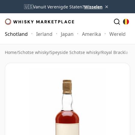
×
🇺🇸
Vanuit Verenigde Staten?
Wisselen
Schotland
Ierland
Japan
Amerika
Wereld
Home
/
Schotse whisky
/
Speyside Schotse whisky
/
Royal Brackla Wh