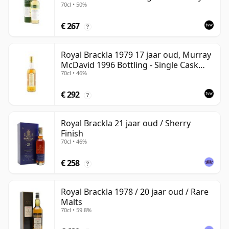
70cl • 50%
Free Exclusive
€ 267
?
Royal Brackla 1979 17 jaar oud, Murray
McDavid 1996 Bottling - Single Cask
70cl • 46%
#8825
€ 292
?
Royal Brackla 21 jaar oud / Sherry
Finish
70cl • 46%
€ 258
?
Royal Brackla 1978 / 20 jaar oud / Rare
Malts
70cl • 59.8%