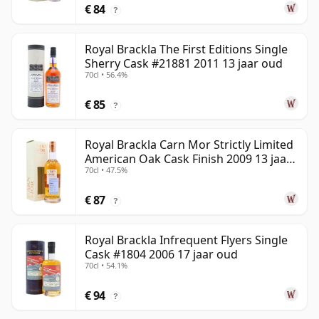
€ 84
?
Royal Brackla The First Editions Single
Sherry Cask #21881 2011 13 jaar oud
70cl • 56.4%
€ 85
?
Royal Brackla Carn Mor Strictly Limited
American Oak Cask Finish 2009 13 jaar
70cl • 47.5%
oud
€ 87
?
Royal Brackla Infrequent Flyers Single
Cask #1804 2006 17 jaar oud
70cl • 54.1%
€ 94
?