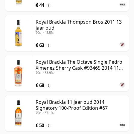
€ 44
?
Royal Brackla Thompson Bros 2011 13
jaar oud
70cl • 48.5%
€ 63
?
Royal Brackla The Octave Single Pedro
Ximenez Sherry Cask #93465 2014 11
70cl • 53.9%
jaar oud
€ 68
?
Royal Brackla 11 jaar oud 2014
Signatory 100-Proof Edition #67
70cl • 57.1%
€ 50
?