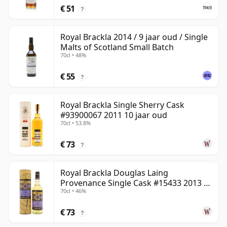
€ 51
?
Royal Brackla 2014 / 9 jaar oud / Single
Malts of Scotland Small Batch
70cl • 48%
€ 55
?
Royal Brackla Single Sherry Cask
#93900067 2011 10 jaar oud
70cl • 53.8%
€ 73
?
Royal Brackla Douglas Laing
Provenance Single Cask #15433 2013 8
70cl • 46%
jaar oud
€ 73
?