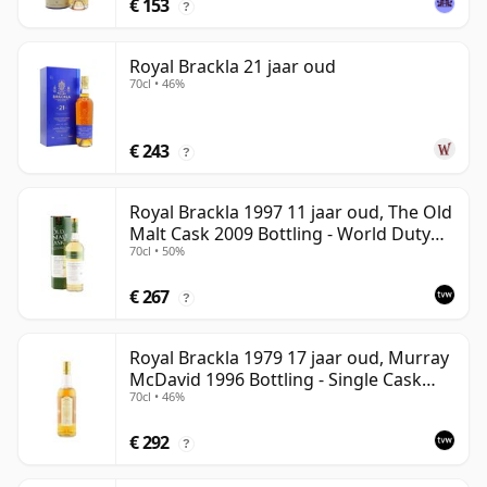
€ 153
?
Royal Brackla 21 jaar oud
70cl • 46%
€ 243
?
Royal Brackla 1997 11 jaar oud, The Old
Malt Cask 2009 Bottling - World Duty
70cl • 50%
Free Exclusive
€ 267
?
Royal Brackla 1979 17 jaar oud, Murray
McDavid 1996 Bottling - Single Cask
70cl • 46%
#8825
€ 292
?