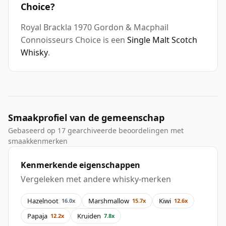
Choice?
Royal Brackla 1970 Gordon & Macphail
Connoisseurs Choice is een
Single Malt Scotch
Whisky
.
Smaakprofiel van de gemeenschap
Gebaseerd op 17 gearchiveerde beoordelingen met
smaakkenmerken
Kenmerkende eigenschappen
Vergeleken met andere whisky-merken
Hazelnoot
Marshmallow
Kiwi
16.0x
15.7x
12.6x
Papaja
Kruiden
12.2x
7.8x