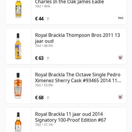
Charles In the Oak James Eadie
70cl • 46%
€ 44
?
Royal Brackla Thompson Bros 2011 13
jaar oud
70cl • 48.5%
€ 63
?
Royal Brackla The Octave Single Pedro
Ximenez Sherry Cask #93465 2014 11
70cl • 53.9%
jaar oud
€ 68
?
Royal Brackla 11 jaar oud 2014
Signatory 100-Proof Edition #67
70cl • 57.1%