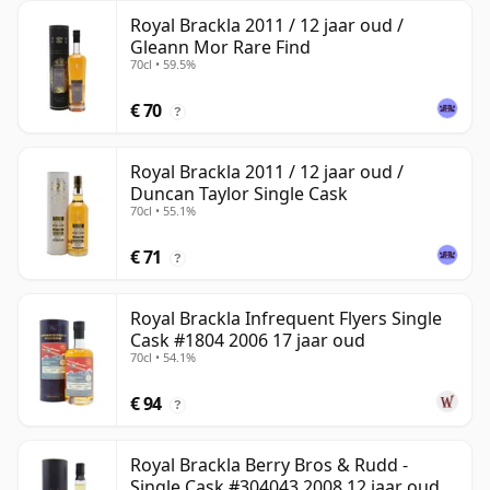
Royal Brackla 2011 / 12 jaar oud /
Gleann Mor Rare Find
70cl • 59.5%
€ 70
?
Royal Brackla 2011 / 12 jaar oud /
Duncan Taylor Single Cask
70cl • 55.1%
€ 71
?
Royal Brackla Infrequent Flyers Single
Cask #1804 2006 17 jaar oud
70cl • 54.1%
€ 94
?
Royal Brackla Berry Bros & Rudd -
Single Cask #304043 2008 12 jaar oud