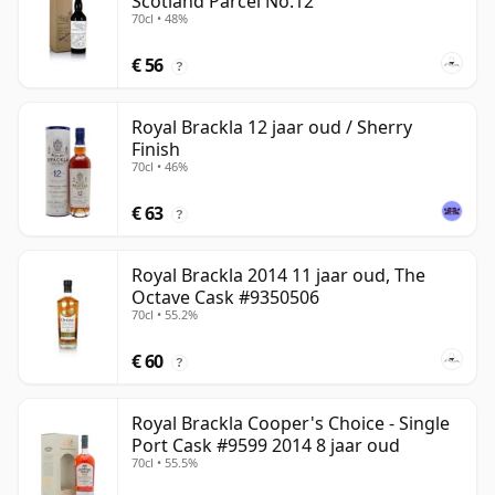
Scotland Parcel No.12
70cl • 48%
€ 56
?
Royal Brackla 12 jaar oud / Sherry
Finish
70cl • 46%
€ 63
?
Royal Brackla 2014 11 jaar oud, The
Octave Cask #9350506
70cl • 55.2%
€ 60
?
Royal Brackla Cooper's Choice - Single
Port Cask #9599 2014 8 jaar oud
70cl • 55.5%