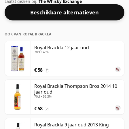
een alcoholpercentage van 40% en wordt gebotteld in
Laatst gezien bij:
The Whisky Exchange
een normale maat van 75cl.
Beschikbare alternatieven
OOK VAN ROYAL BRACKLA
Royal Brackla 12 jaar oud
70cl • 46%
€ 58
?
Royal Brackla Thompson Bros 2014 10
jaar oud
70cl • 55.3%
€ 58
?
Royal Brackla 9 jaar oud 2013 King