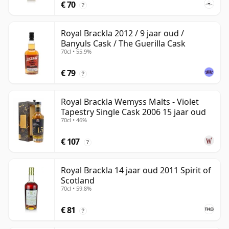
€ 70
?
Royal Brackla 2012 / 9 jaar oud /
Banyuls Cask / The Guerilla Cask
70cl • 55.9%
€ 79
?
Royal Brackla Wemyss Malts - Violet
Tapestry Single Cask 2006 15 jaar oud
70cl • 46%
€ 107
?
Royal Brackla 14 jaar oud 2011 Spirit of
Scotland
70cl • 59.8%
€ 81
?