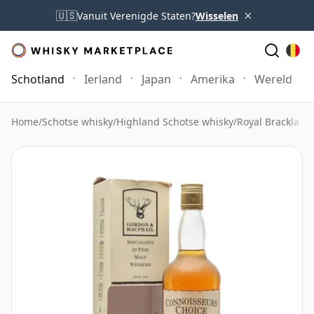
×
🇺🇸
Vanuit Verenigde Staten?
Wisselen
Schotland
Ierland
Japan
Amerika
Wereld
Home
/
Schotse whisky
/
Highland Schotse whisky
/
Royal Brackla W