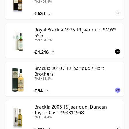
70cl • 59.8%
€ 680
?
Royal Brackla 1975 19 jaar oud, SMWS
55.5
75cl • 61.1%
€ 1.216
?
Brackla 2010 / 12 jaar oud / Hart
Brothers
70cl • 55.8%
€ 94
?
Brackla 2006 15 jaar oud, Duncan
Taylor Cask #93311998
70cl • 54.4%